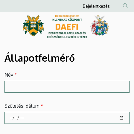
Állapotfelmérő
Ugrás
Anonim
Bejelentkezés
a
Felhasználói
|
tartalomra
fiók
Debreceni
menüje
Alapellátási
és
Állapotfelmérő
Egészségfejlesztési
Név
Intézet
Születési dátum