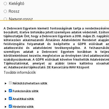
Kielégítő
Rossz
Nagyon rossz
A Debreceni Egyetem kiemelt fontosságúnak tartja a rendelkezésére
bocsátott, illetve birtokába jutott személyes adatok védelmét. Ezúton
Véleménye szerint Ön mennyit tehet az egészségéért?
tájékoztatjuk Önt, hogy a Debreceni Egyetem a 2018. május 25. napjától
kötelezően alkalmazandó Általános Adatvédelmi Rendelet alapján
Nagyon sokat tehet
felülvizsgálta folyamatait és beépítette a GDPR előírásait az
adatkezelési és adatvédelmi tevékenységébe. A felhasználók
Sokat tehet
személyes adatait a Debreceni Egyetem korábban is teljes
körültekintéssel kezelte, megfelelve az érvényben lévő adatkezelési
Keveset tehet
szabályozásoknak. A GDPR előírásait követve frissítettük Adatvédelmi
Tájékoztatónkat, amelyet az alábbi linkre kattintva olvashat
el:
Adatkezelési tájékoztató.
DE Kancellária WAV Központ
További információk
Elfogadom az
Adatkezelési nyilatkozatot
.
Nélkülözhetetlen sütik
Funkcionális sütik
Analitikai sütik
Hirdetési sütik