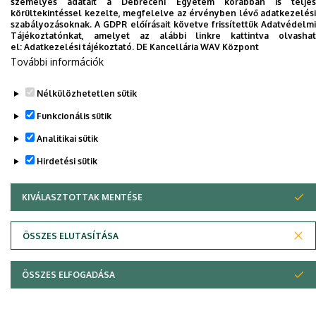
személyes adatait a Debreceni Egyetem korábban is teljes
körültekintéssel kezelte, megfelelve az érvényben lévő adatkezelési
Telefonos lelki elsősegélyszolgálatok
szabályozásoknak. A GDPR előírásait követve frissítettük Adatvédelmi
Törődjön a lelkével is!
Tájékoztatónkat, amelyet az alábbi linkre kattintva olvashat
el:
Adatkezelési tájékoztató.
DE Kancellária WAV Központ
Tudja Ön, hogy...? - A depresszió
További információk
Legutóbbi frissítés:
2020. 10. 29. 11:44
Nélkülözhetetlen sütik
Funkcionális sütik
Analitikai sütik
Hirdetési sütik
KIVÁLASZTOTTAK MENTÉSE
WITHDRAW CONSENT
Adatvédelem
Adatvédelem
ÖSSZES ELUTASÍTÁSA
Szerzői jog © 2026 Unideb
ÖSSZES ELFOGADÁSA