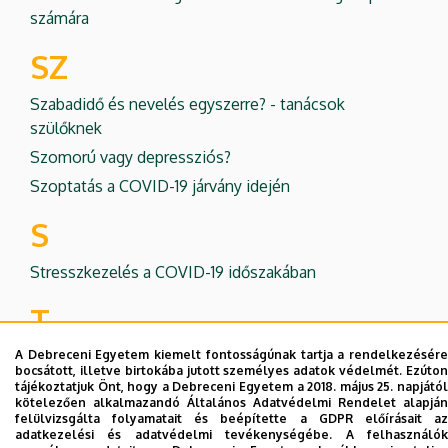
számára
SZ
Szabadidő és nevelés egyszerre? - tanácsok
szülőknek
Szomorú vagy depressziós?
Szoptatás a COVID-19 járvány idején
S
Stresszkezelés a COVID-19 időszakában
T
A Debreceni Egyetem kiemelt fontosságúnak tartja a rendelkezésére
Tájékoztatás a sportedzések során betartandó
bocsátott, illetve birtokába jutott személyes adatok védelmét. Ezúton
járványügyi megelőző szabályokról
tájékoztatjuk Önt, hogy a Debreceni Egyetem a 2018. május 25. napjától
kötelezően alkalmazandó Általános Adatvédelmi Rendelet alapján
Táplálkozási tippek karantén esetén
felülvizsgálta folyamatait és beépítette a GDPR előírásait az
adatkezelési és adatvédelmi tevékenységébe. A felhasználók
Tegyen lelke egészségéért is!