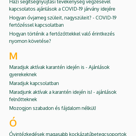
Házi segítségnyújtási tevékenység végzésével
kapcsolatos ajánlások a COVID-19 járvány idejére
Hogyan óvjameg szüleit, nagyszüleit? - COVID-19
fertőzéssel kapcsolatban
Hogyan történik a fertőzőttekkel való érintkezés
nyomon követése?
M
Maradjuk aktívak karantén idején is - Ajánlások
gyerekeknek
Maradjuk kapcsolatban
Maradjunk aktívak a karantén idején is! - ajánlások
felnőtteknek
Mozogjon szabadon és fájdalom nélkül!
Ó
Óvintézkedések magasabb kockázatúbetegcsoportok