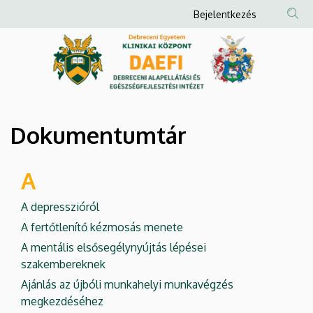
Dokumentumtár
Ugrás
Anonim
Bejelentkezés
a
Felhasználói
|
tartalomra
fiók
Debreceni
menüje
Alapellátási
és
Dokumentumtár
Egészségfejlesztési
A
Intézet
A depresszióról
A fertőtlenítő kézmosás menete
A mentális elsősegélynyújtás lépései
szakembereknek
Ajánlás az újbóli munkahelyi munkavégzés
megkezdéséhez