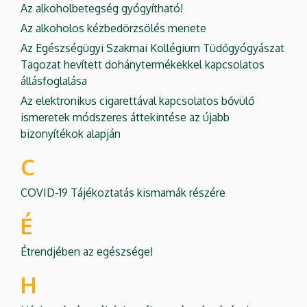
Az alkoholbetegség gyógyítható!
Az alkoholos kézbedörzsölés menete
Az Egészségügyi Szakmai Kollégium Tüdőgyógyászat
Tagozat hevített dohánytermékekkel kapcsolatos
állásfoglalása
Az elektronikus cigarettával kapcsolatos bővülő
ismeretek módszeres áttekintése az újabb
bizonyítékok alapján
C
COVID-19 Tájékoztatás kismamák részére
É
Étrendjében az egészsége!
H