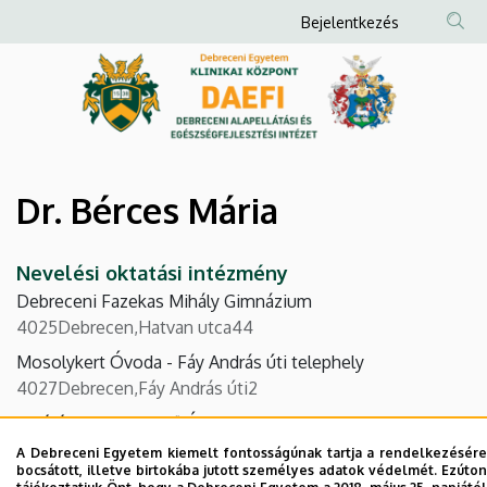
Dr.
Ugrás
Anonim
Bejelentkezés
a
Felhasználói
Bérces
tartalomra
fiók
Mária
menüje
|
Debreceni
Dr. Bérces Mária
Alapellátási
Nevelési oktatási intézmény
és
Debreceni Fazekas Mihály Gimnázium
Egészségfejlesztési
4025
Debrecen
Hatvan utca
44
Mosolykert Óvoda - Fáy András úti telephely
Intézet
4027
Debrecen
Fáy András úti
2
Alsójózsai Kerekerdő Óvoda
4225
Debrecen
Alsójózsai utca
13
A Debreceni Egyetem kiemelt fontosságúnak tartja a rendelkezésére
bocsátott, illetve birtokába jutott személyes adatok védelmét. Ezúton