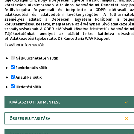
tájékoztatjuk Önt, hogy a Debreceni Egyetem a 2018. május 25. napjától
Legutóbbi frissítés:
2021. 09. 14. 11:11
kötelezően alkalmazandó Általános Adatvédelmi Rendelet alapján
felülvizsgálta folyamatait és beépítette a GDPR előírásait az
adatkezelési és adatvédelmi tevékenységébe. A felhasználók
személyes adatait a Debreceni Egyetem korábban is teljes
körültekintéssel kezelte, megfelelve az érvényben lévő adatkezelési
szabályozásoknak. A GDPR előírásait követve frissítettük Adatvédelmi
Tájékoztatónkat, amelyet az alábbi linkre kattintva olvashat
el:
Adatkezelési tájékoztató.
DE Kancellária WAV Központ
További információk
Nélkülözhetetlen sütik
Funkcionális sütik
Analitikai sütik
Hirdetési sütik
KIVÁLASZTOTTAK MENTÉSE
WITHDRAW CONSENT
Adatvédelem
Adatvédelem
ÖSSZES ELUTASÍTÁSA
Szerzői jog © 2026 Unideb