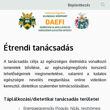
Étrendi
Ugrás
Anonim
Bejelentkezés
a
Felhasználói
tanácsadás
tartalomra
fiók
|
menüje
Debreceni
Alapellátási
Étrendi tanácsadás
és
A tanácsadás célja az egészséges életmódra vonatkozó
Egészségfejlesztési
ismeretek bővítése, az egészségmegőrzés korszerű
Intézet
lehetőségeinek megismertetése, valamint a tudatos
egészségre nevelés megtanítása online videókon
keresztül, dietetikus szakember tolmácsolásában.
Táplálkozási/dietetikai tanácsadás területei
Energiaegyensúly (fogyás, hízás, testtömeg