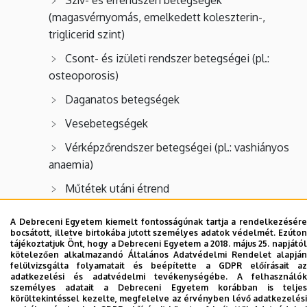
Szív- és érrendszeri betegségek
(magasvérnyomás, emelkedett koleszterin-,
triglicerid szint)
Csont- és izületi rendszer betegségei (pl.:
osteoporosis)
Daganatos betegségek
Vesebetegségek
Vérképzőrendszer betegségei (pl.: vashiányos
anaemia)
Műtétek utáni étrend
Addikció kapcsán fellépő betegségek étrendi
A Debreceni Egyetem kiemelt fontosságúnak tartja a rendelkezésére
kezelése
bocsátott, illetve birtokába jutott személyes adatok védelmét. Ezúton
tájékoztatjuk Önt, hogy a Debreceni Egyetem a 2018. május 25. napjától
kötelezően alkalmazandó Általános Adatvédelmi Rendelet alapján
felülvizsgálta folyamatait és beépítette a GDPR előírásait az
Mindezen ismeretek elsajátítása könnyebbé teszik az
adatkezelési és adatvédelmi tevékenységébe. A felhasználók
egyének és ez által a családok mindennapjait.
személyes adatait a Debreceni Egyetem korábban is teljes
körültekintéssel kezelte, megfelelve az érvényben lévő adatkezelési