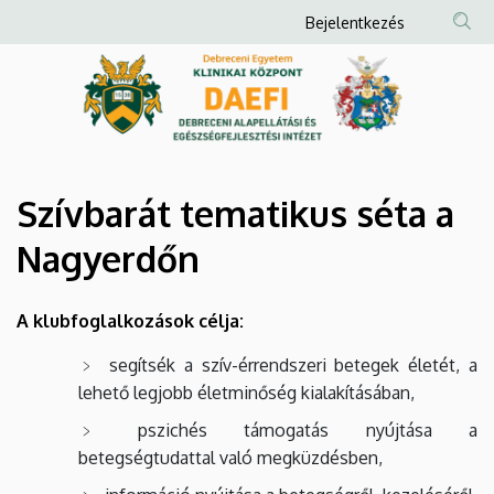
Szívbarát
Ugrás
Anonim
Bejelentkezés
a
Felhasználói
tematikus
tartalomra
fiók
séta
menüje
a
Nagyerdőn
Szívbarát tematikus séta a
|
Nagyerdőn
Debreceni
A klubfoglalkozások célja:
Alapellátási
segítsék a szív-érrendszeri betegek életét, a
és
lehető legjobb életminőség kialakításában,
Egészségfejlesztési
pszichés támogatás nyújtása a
betegségtudattal való megküzdésben,
Intézet