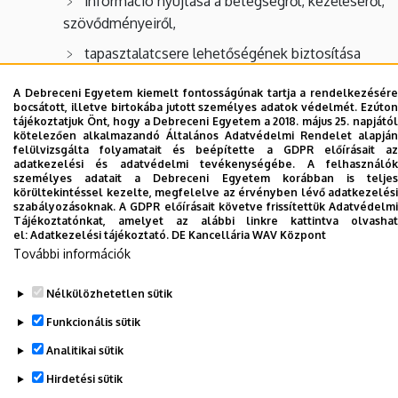
információ nyújtása a betegségről, kezeléséről,
szövődményeiről,
tapasztalatcsere lehetőségének biztosítása
A Debreceni Egyetem kiemelt fontosságúnak tartja a rendelkezésére
Klubvezető:
Dr. Papp Csaba DAEFI igazgató
bocsátott, illetve birtokába jutott személyes adatok védelmét. Ezúton
tájékoztatjuk Önt, hogy a Debreceni Egyetem a 2018. május 25. napjától
kötelezően alkalmazandó Általános Adatvédelmi Rendelet alapján
Időpont: minden kedden és csütörtökön 8.30 órától
felülvizsgálta folyamatait és beépítette a GDPR előírásait az
kezdődik, a Mozdulj, Debrecen! programsorozat
adatkezelési és adatvédelmi tevékenységébe. A felhasználók
személyes adatait a Debreceni Egyetem korábban is teljes
részeként.
körültekintéssel kezelte, megfelelve az érvényben lévő adatkezelési
szabályozásoknak. A GDPR előírásait követve frissítettük Adatvédelmi
Találkozási helyszín: Ködszínház előtti tér (régi
Tájékoztatónkat, amelyet az alábbi linkre kattintva olvashat
el:
Adatkezelési tájékoztató.
DE Kancellária WAV Központ
csónakázó-tó)
További információk
Nélkülözhetetlen sütik
Legutóbbi frissítés:
2024. 01. 16. 14:12
Funkcionális sütik
Analitikai sütik
Hirdetési sütik