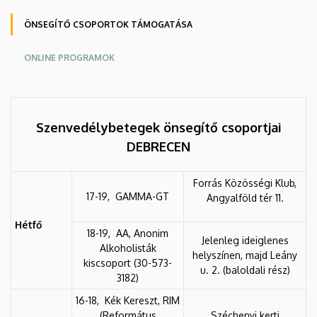
ÖNSEGÍTŐ CSOPORTOK TÁMOGATÁSA
ONLINE PROGRAMOK
Szenvedélybetegek önsegítő csoportjai
DEBRECEN
Forrás Közösségi Klub,
17-19, GAMMA-GT
Angyalföld tér 11.
Hétfő
18-19, AA, Anonim
Jelenleg ideiglenes
Alkoholisták
helyszínen, majd Leány
kiscsoport (30-573-
u. 2. (baloldali rész)
3182)
16-18, Kék Kereszt, RIM
(Református
Széchenyi kerti