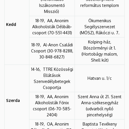
Iszákosmentő
református templom
Misszió)
18-19, AA, Anonim
Ökumenikus
Kedd
Alkoholisták Délibáb-
Segélyszervezet
csoport (70-551-4431)
(MÖSZ), Rákóczi u. 7.
Kolping-ház,
18-19, Al-Anon Családi
Böszörményi út 1.
Csoport (30-978-8288,
(Hortobágy malom,
30-848-6827)
Shell kút)
14-16, TTRE Közösségi
Ellátások
Hatvan u. 1/c
Szenvedélybetegek
Csoportja
18-19, AA, Anonim
Szent Anna út 21. Szent
Szerda
Alkoholisták Főnix
Anna-székesegyház
csoport (06-70-585-
(udvarból nyíló
2404)
pincehelység)
18-19, OA, Anonim
Baptista Tevékeny