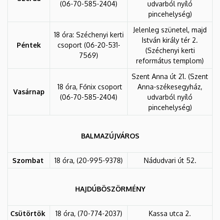
(06-70-585-2404)
udvarból nyíló
pincehelység)
Jelenleg szünetel, majd
18 óra: Széchenyi kerti
István király tér 2.
Péntek
csoport (06-20-531-
(Széchenyi kerti
7569)
református templom)
Szent Anna út 21. (Szent
18 óra, Főnix csoport
Anna-székesegyház,
Vasárnap
(06-70-585-2404)
udvarból nyíló
pincehelység)
BALMAZÚJVÁROS
Szombat
18 óra, (20-995-9378)
Nádudvari út 52.
HAJDÚBÖSZÖRMÉNY
Csütörtök
18 óra, (70-774-2037)
Kassa utca 2.