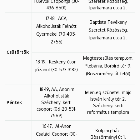
Túlevők Csoportja (30-
Szeretet Közösség,
436-6501)
Iparkamara utca 2.
17-18, ACA,
Baptista Tevékeny
Alkoholisták Felnőtt
Szeretet Közösség,
Gyermekei (70-405-
Iparkamara utca 2.
2756)
Csütörtök
Megtestesülés templom,
18-19, Keskeny-úton
Plébánia, Borbíró tér 9.
józanul (30-573-3182)
(Böszörményi út felől)
18-19, AA, Anonim
Jelenleg szünetel, majd
Alkoholisták
István király tér 2.
Péntek
Széchenyi kerti
Széchenyi kerti
csoport (06-20-531-
református templom
7569)
16-17, Al-Anon
Kolping-ház,
Családi Csoport (30-
Böszörményi út 1.