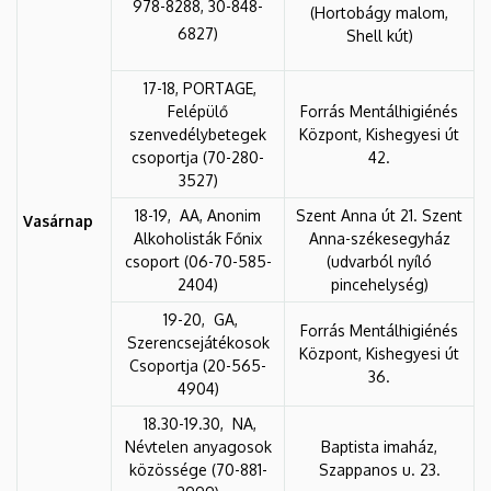
978-8288, 30-848-
(Hortobágy malom,
6827)
Shell kút)
17-18, PORTAGE,
Felépülő
Forrás Mentálhigiénés
szenvedélybetegek
Központ, Kishegyesi út
csoportja (70-280-
42.
3527)
18-19, AA, Anonim
Szent Anna út 21. Szent
Vasárnap
Alkoholisták Főnix
Anna-székesegyház
csoport (06-70-585-
(udvarból nyíló
2404)
pincehelység)
19-20, GA,
Forrás Mentálhigiénés
Szerencsejátékosok
Központ, Kishegyesi út
Csoportja (20-565-
36.
4904)
18.30-19.30, NA,
Névtelen anyagosok
Baptista imaház,
közössége (70-881-
Szappanos u. 23.