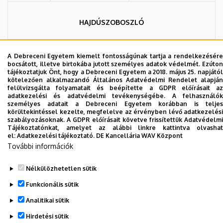
HAJDÚSZOBOSZLÓ
Kedd
18 óra, (30-941-0682)
Kossuth utca 9.
A Debreceni Egyetem kiemelt fontosságúnak tartja a rendelkezésére
bocsátott, illetve birtokába jutott személyes adatok védelmét. Ezúton
tájékoztatjuk Önt, hogy a Debreceni Egyetem a 2018. május 25. napjától
HAJDÚDOROG
kötelezően alkalmazandó Általános Adatvédelmi Rendelet alapján
felülvizsgálta folyamatait és beépítette a GDPR előírásait az
adatkezelési és adatvédelmi tevékenységébe. A felhasználók
18 óra, Művelődési
személyes adatait a Debreceni Egyetem korábban is teljes
Péntek
Böszörményi út 5.
ház, (30-358-4902)
körültekintéssel kezelte, megfelelve az érvényben lévő adatkezelési
szabályozásoknak. A GDPR előírásait követve frissítettük Adatvédelmi
Tájékoztatónkat, amelyet az alábbi linkre kattintva olvashat
el:
Adatkezelési tájékoztató.
DE Kancellária WAV Központ
Legutóbbi frissítés:
2025. 08. 25. 13:05
További információk
Nélkülözhetetlen sütik
Funkcionális sütik
Analitikai sütik
Hirdetési sütik
Adatvédelem