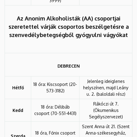
3999)
Az Anonim Alkoholisták (AA) csoportjai
szeretettel várják csoportos beszélgetésre a
szenvedélybetegségből gyógyulni vágyókat
DEBRECEN
Jelenleg ideiglenes
18 óra: Kiscsoport (20-
Hétfő
helyszínen, majd Leány
573-3182)
u. 2. (baloldali rész)
Rákóczi út 7.
18 óra: Délibáb
Kedd
(Ökumenikus
csoport (70-551-4431)
Segélyszervezet)
Szent Anna út 21. (Szent
18 óra, Főnix csoport
Anna-székesegyház,
Szerda