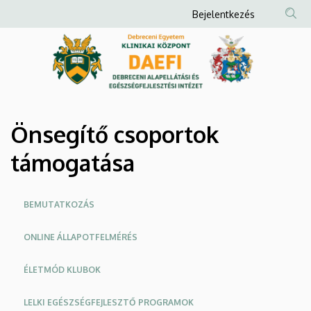
Önsegítő
Ugrás
Anonim
Bejelentkezés
a
Felhasználói
csoportok
tartalomra
fiók
támogatása
menüje
|
Debreceni
Önsegítő csoportok
Alapellátási
támogatása
és
Oldalmenü
Egészségfejlesztési
BEMUTATKOZÁS
Intézet
ONLINE ÁLLAPOTFELMÉRÉS
ÉLETMÓD KLUBOK
LELKI EGÉSZSÉGFEJLESZTŐ PROGRAMOK