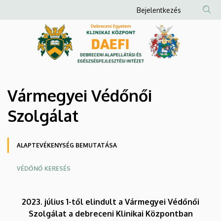
Vármegyei
Ugrás
Anonim
Bejelentkezés
a
Felhasználói
Védőnői
tartalomra
fiók
Szolgálat
menüje
|
Debreceni
Vármegyei Védőnői
Alapellátási
Szolgálat
és
Oldalmenü
Egészségfejlesztési
ALAPTEVÉKENYSÉG BEMUTATÁSA
Intézet
VÉDŐNŐ KERESÉS
2023. július 1-től elindult a Vármegyei Védőnői
Szolgálat a debreceni Klinikai Központban