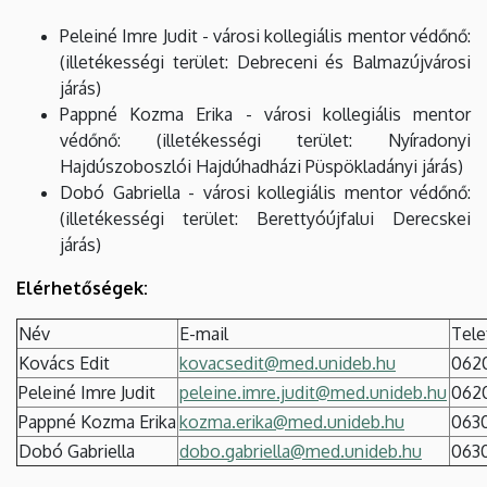
Peleiné Imre Judit - városi kollegiális mentor védőnő:
(illetékességi terület: Debreceni és Balmazújvárosi
járás)
Pappné Kozma Erika - városi kollegiális mentor
védőnő: (illetékességi terület: Nyíradonyi
Hajdúszoboszlói Hajdúhadházi Püspökladányi járás)
Dobó Gabriella - városi kollegiális mentor védőnő:
(illetékességi terület: Berettyóújfalui Derecskei
járás)
Elérhetőségek:
Név
E-mail
Tel
Kovács Edit
kovacsedit@med.unideb.hu
062
Peleiné Imre Judit
peleine.imre.judit@med.unideb.hu
062
Pappné Kozma Erika
kozma.erika@med.unideb.hu
063
Dobó Gabriella
dobo.gabriella@med.unideb.hu
063