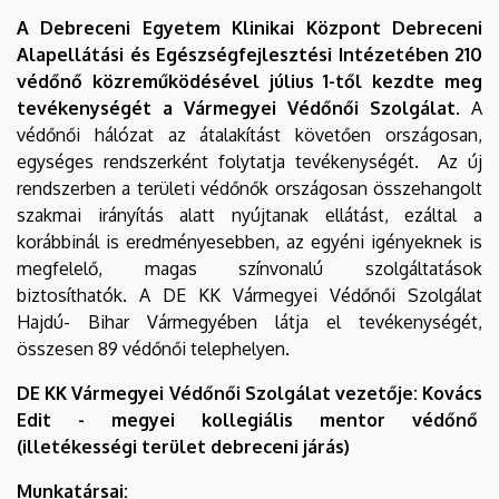
A Debreceni Egyetem Klinikai Központ Debreceni
Alapellátási és Egészségfejlesztési Intézetében 210
védőnő közreműködésével július 1-től kezdte meg
tevékenységét a Vármegyei Védőnői Szolgálat.
A
védőnői hálózat az átalakítást követően országosan,
egységes rendszerként folytatja tevékenységét. Az új
rendszerben a területi védőnők országosan összehangolt
szakmai irányítás alatt nyújtanak ellátást, ezáltal a
korábbinál is eredményesebben, az egyéni igényeknek is
megfelelő, magas színvonalú szolgáltatások
biztosíthatók. A DE KK Vármegyei Védőnői Szolgálat
Hajdú- Bihar Vármegyében látja el tevékenységét,
összesen 89 védőnői telephelyen.
DE KK Vármegyei Védőnői Szolgálat vezetője: Kovács
Edit - megyei kollegiális mentor védőnő
(illetékességi terület debreceni járás)
Munkatársai: