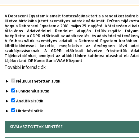
A Debreceni Egyetem kiemelt fontosságúnak tartja a rendelkezésére b
illetve birtokába jutott személyes adatok védelmét. Ezúton tájékozta
hogy a Debreceni Egyetem a 2018. május 25. napjától kötelezően alk
Általános Adatvédelmi Rendelet alapján felülvizsgálta folyam
beépítette a GDPR előírásait az adatkezelési és adatvédelmi tevéke
Adatvédelem
Adatvédelem
A felhasználók személyes adatait a Debreceni Egyetem korábban i
körültekintéssel kezelte, megfelelve az érvényben lévő adat
szabályozásoknak. A GDPR előírásait követve frissítettük Ada
Szerzői jog © 2026 Unideb
Tájékoztatónkat, amelyet az alábbi linkre kattintva olvashat el:
Adat
tájékoztató.
DE Kancellária WAV Központ
További információk
Nélkülözhetetlen sütik
Funkcionális sütik
Analitikai sütik
Hirdetési sütik
KIVÁLASZTOTTAK MENTÉSE
WITHDRAW CONSENT