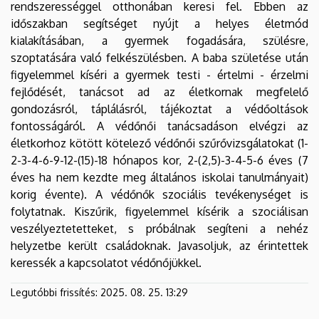
rendszerességgel otthonában keresi fel. Ebben az
időszakban segítséget nyújt a helyes életmód
kialakításában, a gyermek fogadására, szülésre,
szoptatására való felkészülésben. A baba születése után
figyelemmel kíséri a gyermek testi - értelmi - érzelmi
fejlődését, tanácsot ad az életkornak megfelelő
gondozásról, táplálásról, tájékoztat a védőoltások
fontosságáról. A védőnői tanácsadáson elvégzi az
életkorhoz kötött kötelező védőnői szűrővizsgálatokat (1-
2-3-4-6-9-12-(15)-18 hónapos kor, 2-(2,5)-3-4-5-6 éves (7
éves ha nem kezdte meg általános iskolai tanulmányait)
korig évente). A védőnők szociális tevékenységet is
folytatnak. Kiszűrik, figyelemmel kísérik a szociálisan
veszélyeztetetteket, s próbálnak segíteni a nehéz
helyzetbe került családoknak. Javasoljuk, az érintettek
keressék a kapcsolatot védőnőjükkel.
Legutóbbi frissítés:
2025. 08. 25. 13:29