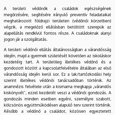
A területi védőnők a családok egészségének
megőrzésére, segítésére irányuló preventív feladataikat
meghatározott földrajzi területen (védőnői körzetben)
végzik, a megelőző ellátásban betöltött szerepük az
alapellátás rendkívül fontos része. A családoknak alanyi
jogon jár a szolgáltatás.
A területi védőnői ellátás általánosságban a várandósság
idején, majd a gyermek születését követően az iskoláskor
kezdetéig tart. A területileg illetékes védőnő és a
gondozott között a kapcsolatfelvételre általában az első
várandósság idején kerül sor. Ez a lak/tartózkodási hely
szerint illetékes védőnői tanácsadóban történik. Az
anamnézis felvétele után a kismama megkapja „várandós
kiskönyvét”, ezzel kezdetét veszi a védőnői gondozás. A
gondozás minden esetben egyéni, személyre szabott,
kölcsönös együttműködésen alapuló terv szerint történik.
Később a védőnő a családot, közösen egyeztetett