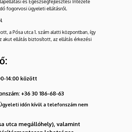
pellátási és Egészségfejlesztési Intézete
ó fogorvosi ügyeleti ellátásról.
ól
t, a Pósa utca 1. szám alatti központban, így
akut ellátás biztosított, az ellátás érkezési
ő:
0-14:00 között
efonszám:
+36 30 186-68-63
Ügyeleti időn kívül a telefonszám nem
sa utca megállóhely), valamint