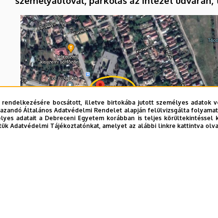
személyautóval, parkolás az intézet udvarán,
 rendelkezésére bocsátott, illetve birtokába jutott személyes adatok v
azandó Általános Adatvédelmi Rendelet alapján felülvizsgálta folyamata
yes adatait a Debreceni Egyetem korábban is teljes körültekintéssel 
tük Adatvédelmi Tájékoztatónkat, amelyet az alábbi linkre kattintva olv