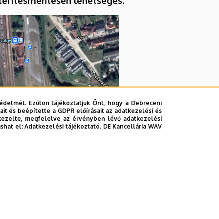
 térítésmentesen lehetséges.
édelmét. Ezúton tájékoztatjuk Önt, hogy a Debreceni
it és beépítette a GDPR előírásait az adatkezelési és
kezelte, megfelelve az érvényben lévő adatkezelési
ashat el:
Adatkezelési tájékoztató.
DE Kancellária WAV