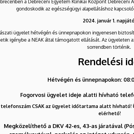
brecenben a Debreceni Egyetem Klinikai Központ Debreceni Ala
gondoskodik az egészségügyi alapellátáshoz kapcsolód
2024. január 1. napját
ászati ügyelet hétvégén és ünnepnapokon ingyenesen biztosítot
etik igénybe a NEAK által támogatott ellátását. Az ügyeleten az 
sorrendben történik.
Rendelési id
Hétvégén és ünnepnapokon: 08:0
Fogorvosi ügyelet ideje alatti hívható tel
 telefonszám CSAK az ügyelet időtartama alatt hívható! 
elérhető!
Megközelíthető a DKV 42-es, 43-as járatával (Pó