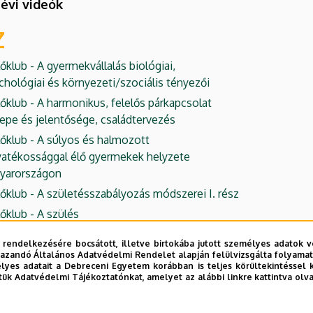
 évi videók
Z
őklub - A gyermekvállalás biológiai,
chológiai és környezeti/szociális tényezői
őklub - A harmonikus, felelős párkapcsolat
epe és jelentősége, családtervezés
őklub - A súlyos és halmozott
yatékossággal élő gyermekek helyzete
yarországon
őklub - A születésszabályozás módszerei I. rész
őklub - A szülés
őklub - Családtervezés
 rendelkezésére bocsátott, illetve birtokába jutott személyes adatok v
őklub-A család
azandó Általános Adatvédelmi Rendelet alapján felülvizsgálta folyamata
yes adatait a Debreceni Egyetem korábban is teljes körültekintéssel 
őklub - Nevelési nehézségek
tük Adatvédelmi Tájékoztatónkat, amelyet az alábbi linkre kattintva olv
őklub - Veszélyeztetett családok