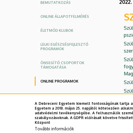
Oldalmenü
2022.
BEMUTATKOZÁS
Intézet
S
ONLINE ÁLLAPOTFELMÉRÉS
Szül
ÉLETMÓD KLUBOK
pszi
Szül
LELKI EGÉSZSÉGFEJLESZTŐ
PROGRAMOK
szer
Szül
ÖNSEGÍTŐ CSOPORTOK
fog
TÁMOGATÁSA
Mag
ONLINE PROGRAMOK
Szül
Szül
Szül
A Debreceni Egyetem kiemelt fontosságúnak tartja a
Szül
Egyetem a 2018. május 25. napjától kötelezően alkalm
adatvédelmi tevékenységébe. A felhasználók személ
Szül
szabályozásoknak. A GDPR előírásait követve frissítet
Központ
Szül
További információk