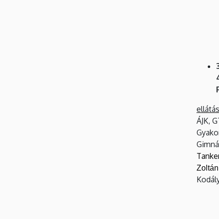
ellátás
ÁJK, G
Gyakor
Gimnáz
Tanker
Zoltá
Kodály