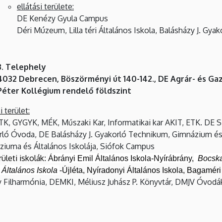
ellátási területe:
DE Kenézy Gyula Campus
Déri Múzeum, Lilla téri Általános Iskola, Balásházy J. Gyak
3. Telephely
4032 Debrecen, Böszörményi út 140-142., DE Agrár- és 
Péter Kollégium rendelő földszint
i terület:
TK, GYGYK, MÉK, Műszaki Kar, Informatikai kar AKIT, ETK. DE
ló Óvoda, DE Balásházy J. Gyakorló Technikum, Gimnázium és
iuma és Általános Iskolája, Siófok Campus
ületi iskolák
:
Ábrányi Emil Általános Iskola-Nyírábrány
,
Bocska
n
Általános Iskola
-Újléta, Nyíradonyi Általános Iskola, Bagaméri
 Filharmónia, DEMKI, Méliusz Juhász P. Könyvtár, DMJV Óvodá