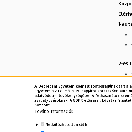
Közpo
Elérh
1-es 
2-es t
A Debreceni Egyetem kiemelt fontosságúnak tartja a
Egyetem a 2018. május 25. napjától kötelezően alkalm
adatvédelmi tevékenységébe. A felhasználók személ
szabályozásoknak. A GDPR előírásait követve frissítet
Központ
3-as 
További információk
Nélkülözhetetlen sütik