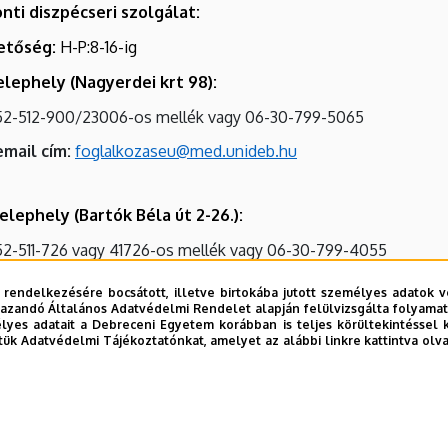
nti diszpécseri szolgálat:
etőség:
H-P:8-16-ig
telephely (Nagyerdei krt 98):
52-512-900/23006-os mellék vagy 06-30-799-5065
email cím:
foglalkozaseu@med.unideb.hu
elephely (Bartók Béla út 2-26.):
52-511-726 vagy 41726-os mellék vagy 06-30-799-4055
email cím:
foglalkozaseu5@med.unideb.hu
 rendelkezésére bocsátott, illetve birtokába jutott személyes adatok v
azandó Általános Adatvédelmi Rendelet alapján felülvizsgálta folyamata
yes adatait a Debreceni Egyetem korábban is teljes körültekintéssel 
tük Adatvédelmi Tájékoztatónkat, amelyet az alábbi linkre kattintva olv
telephely (Böszörményi út 140-142.)
:
06-52-512-900/88269 mellék vagy 06-30-116-0789
foglalkozaseu4@med.unideb.hu
e-mail címe: