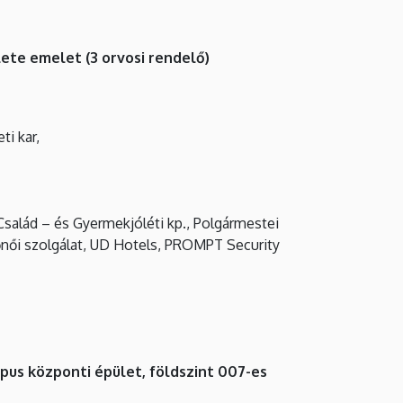
lete emelet (3 orvosi rendelő)
i kar,
Család – és Gyermekjóléti kp., Polgármestei
dőnői szolgálat, UD Hotels, PROMPT Security
pus központi épület, földszint 007-es