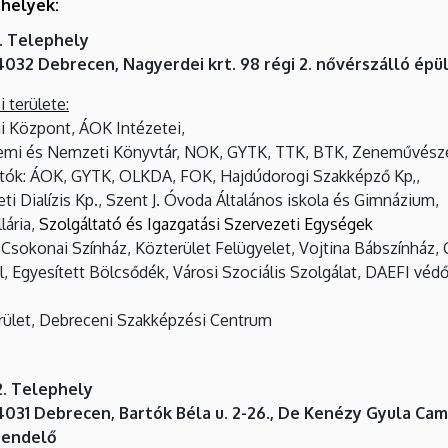
helyek:
1. Telephely
4032 Debrecen, Nagyerdei krt. 98 régi 2. nővérszálló épü
i területe:
ai Központ, ÁOK Intézetei,
emi és Nemzeti Könyvtár, NOK, GYTK, TTK, BTK, Zeneművészet
atók: ÁOK, GYTK, OLKDA, FOK, Hajdúdorogi Szakképző Kp,,
i Dialízis Kp., Szent J. Óvoda Általános iskola és Gimnázium,
lária,
Szolgáltató és Igazgatási Szervezeti Egységek
Csokonai Színház, Közterület Felügyelet, Vojtina Bábszínház, 
l, Egyesített Bölcsődék, Városi Szociális Szolgálat, DAEFI vé
rület, Debreceni Szakképzési Centrum
2. Telephely
4031 Debrecen, Bartók Béla u. 2-26., De Kenézy Gyula Cam
rendelő