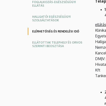
Oldalmenü
Telep
FOGLALKOZÁS-EGÉSZSÉGÜGYI
ELLÁTÁS
HALLGATÓI EGÉSZSÉGÜGYI
SZOLGÁLTATÁSOK
ellátás
Klinik
ELÉRHETŐSÉG ÉS RENDELÉSI IDŐ
Egyet
Hallg
ELLÁTOTTAK TELEPHELY ÉS ORVOS
SZERINTI BEOSZTÁSA
Nemzet
Kancel
DMJV: 
Hivata
Kft
Tanke