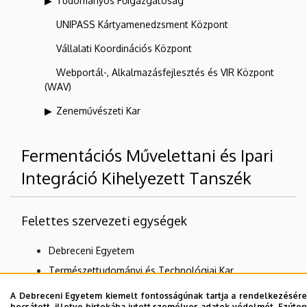
Tudományos Főigazgatóság
UNIPASS Kártyamenedzsment Központ
Vállalati Koordinációs Központ
Webportál-, Alkalmazásfejlesztés és VIR Központ
(WAV)
Zeneművészeti Kar
Fermentációs Művelettani és Ipari
Integráció Kihelyezett Tanszék
Felettes szervezeti egységek
Debreceni Egyetem
Természettudományi és Technológiai Kar
Biotechnológiai Intézet
A Debreceni Egyetem kiemelt fontosságúnak tartja a rendelkezésére
bocsátott, illetve birtokába jutott személyes adatok védelmét. Ezúton