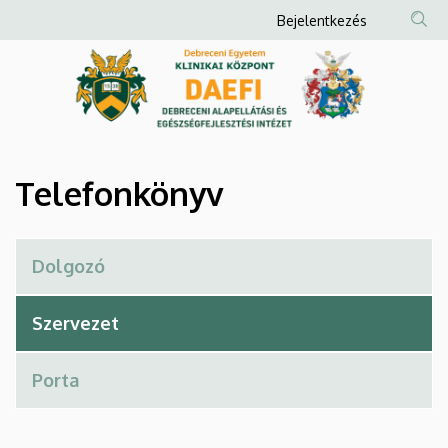
Telefonkönyv
Ugrás
Anonim
Bejelentkezés
a
Felhasználói
|
tartalomra
fiók
Debreceni
menüje
Alapellátási
és
Telefonkönyv
Egészségfejlesztési
Intézet