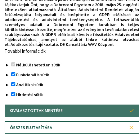
tájékoztatjuk Önt, hogy a Debreceni Egyetem a 2018. május 25. napjától
kötelezően alkalmazandó Általános Adatvédelmi Rendelet alapján
Dolgozói adatmódosítás igénylése a DE
felülvizsgálta folyamatait és beépítette a GDPR előírásait az
adatkezelési és adatvédelmi tevékenységébe. A felhasználók
telefonkönyvében
|
Külső személyek rögzítése a
személyes adatait a Debreceni Egyetem korábban is teljes
DE telefonkönyvében
|
Súgó
|
Hibabejelentés
körültekintéssel kezelte, megfelelve az érvényben lévő adatkezelési
szabályozásoknak. A GDPR előírásait követve frissítettük Adatvédelmi
Tájékoztatónkat, amelyet az alábbi linkre kattintva olvashat
el:
Adatkezelési tájékoztató.
DE Kancellária WAV Központ
További információk
Nélkülözhetetlen sütik
Funkcionális sütik
Analitikai sütik
Adatvédelem
Adatvédelem
Hirdetési sütik
KIVÁLASZTOTTAK MENTÉSE
WITHDRAW CONSENT
Szerzői jog © 2026 Unideb
ÖSSZES ELUTASÍTÁSA