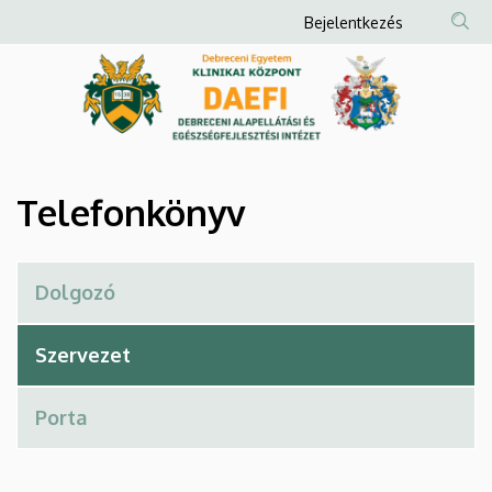
Telefonkönyv
Ugrás
Anonim
Bejelentkezés
a
Felhasználói
|
tartalomra
fiók
Debreceni
menüje
Alapellátási
és
Telefonkönyv
Egészségfejlesztési
Intézet