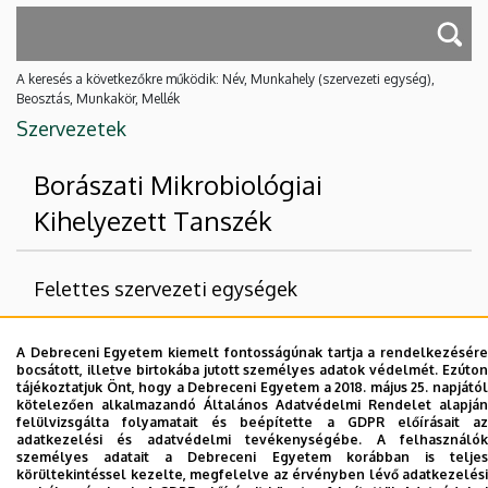
A keresés a következőkre működik: Név, Munkahely (szervezeti egység),
Beosztás, Munkakör, Mellék
Szervezetek
Borászati Mikrobiológiai
Kihelyezett Tanszék
Felettes szervezeti egységek
Debreceni Egyetem
A Debreceni Egyetem kiemelt fontosságúnak tartja a rendelkezésére
Természettudományi és Technológiai Kar
bocsátott, illetve birtokába jutott személyes adatok védelmét. Ezúton
tájékoztatjuk Önt, hogy a Debreceni Egyetem a 2018. május 25. napjától
Biotechnológiai Intézet
kötelezően alkalmazandó Általános Adatvédelmi Rendelet alapján
felülvizsgálta folyamatait és beépítette a GDPR előírásait az
adatkezelési és adatvédelmi tevékenységébe. A felhasználók
Nincs találat.
személyes adatait a Debreceni Egyetem korábban is teljes
körültekintéssel kezelte, megfelelve az érvényben lévő adatkezelési