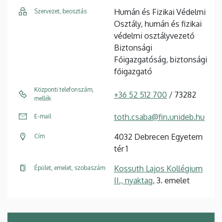
Humán és Fizikai Védelmi
Szervezet, beosztás
Osztály, humán és fizikai
védelmi osztályvezető
Biztonsági
Főigazgatóság, biztonsági
főigazgató
Központi telefonszám,
+36 52 512 700
/ 73282
mellék
toth.csaba@fin.unideb.hu
E-mail
4032 Debrecen Egyetem
Cím
tér 1
Kossuth Lajos Kollégium
Épület, emelet, szobaszám
II., nyaktag
, 3. emelet