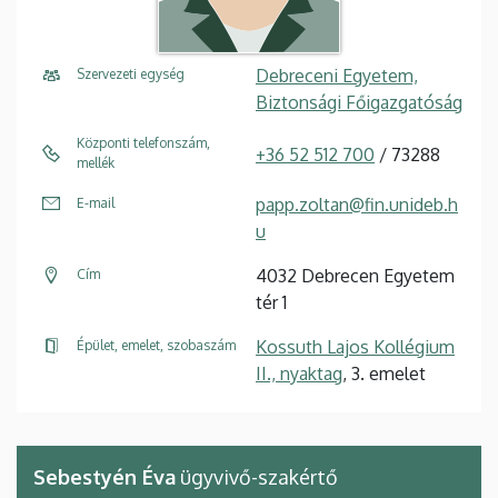
Debreceni Egyetem,
Szervezeti egység
Biztonsági Főigazgatóság
Központi telefonszám,
+36 52 512 700
/ 73288
mellék
papp.zoltan@fin.unideb.h
E-mail
u
4032 Debrecen Egyetem
Cím
tér 1
Kossuth Lajos Kollégium
Épület, emelet, szobaszám
II., nyaktag
, 3. emelet
Sebestyén Éva
ügyvivő-szakértő