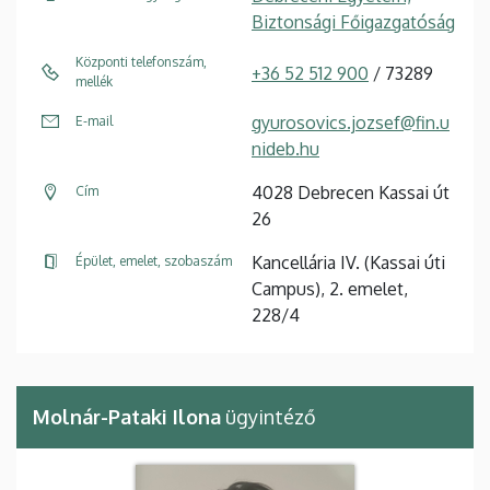
Biztonsági Főigazgatóság
Központi telefonszám,
+36 52 512 900
/ 73289
mellék
gyurosovics.jozsef@fin.u
E-mail
nideb.hu
4028 Debrecen Kassai út
Cím
26
Kancellária IV. (Kassai úti
Épület, emelet, szobaszám
Campus), 2. emelet,
228/4
Molnár-Pataki Ilona
ügyintéző