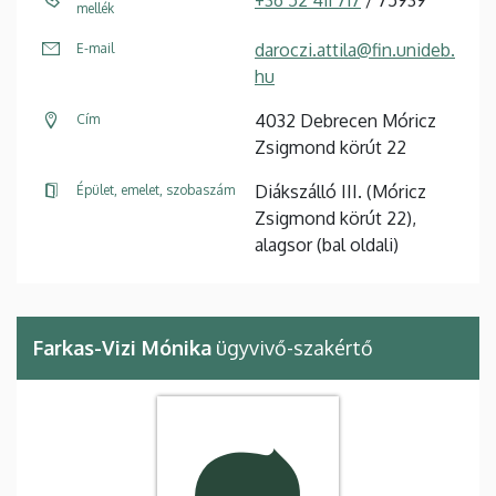
+36 52 411 717
/ 75939
mellék
daroczi.attila@fin.unideb.
E-mail
hu
4032 Debrecen Móricz
Cím
Zsigmond körút 22
Diákszálló III. (Móricz
Épület, emelet, szobaszám
Zsigmond körút 22),
alagsor (bal oldali)
Farkas-Vizi Mónika
ügyvivő-szakértő