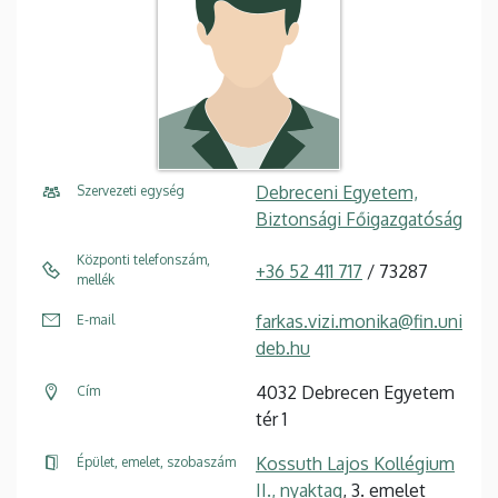
Debreceni Egyetem,
Szervezeti egység
Biztonsági Főigazgatóság
Központi telefonszám,
+36 52 411 717
/ 73287
mellék
farkas.vizi.monika@fin.uni
E-mail
deb.hu
4032 Debrecen Egyetem
Cím
tér 1
Kossuth Lajos Kollégium
Épület, emelet, szobaszám
II., nyaktag
, 3. emelet