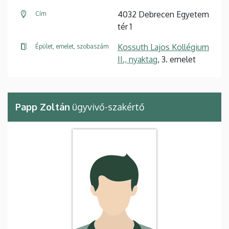
4032 Debrecen Egyetem
Cím
tér 1
Kossuth Lajos Kollégium
Épület, emelet, szobaszám
II., nyaktag
, 3. emelet
Papp Zoltán
ügyvivő-szakértő