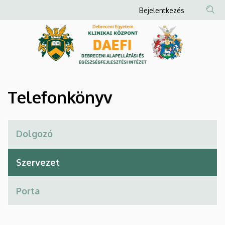
Telefonkönyv
Ugrás
Anonim
Bejelentkezés
a
Felhasználói
|
tartalomra
fiók
Debreceni
menüje
Alapellátási
és
Telefonkönyv
Egészségfejlesztési
Intézet