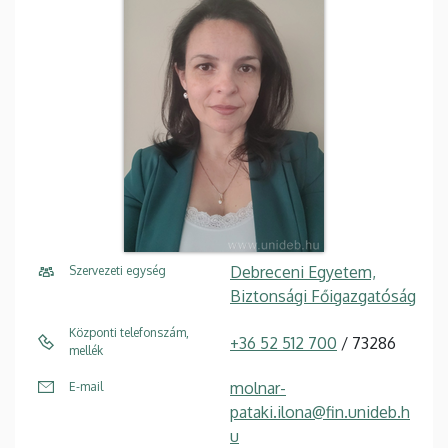
Debreceni Egyetem,
Szervezeti egység
Biztonsági Főigazgatóság
Központi telefonszám,
+36 52 512 700
/ 73286
mellék
molnar-
E-mail
pataki.ilona@fin.unideb.h
u