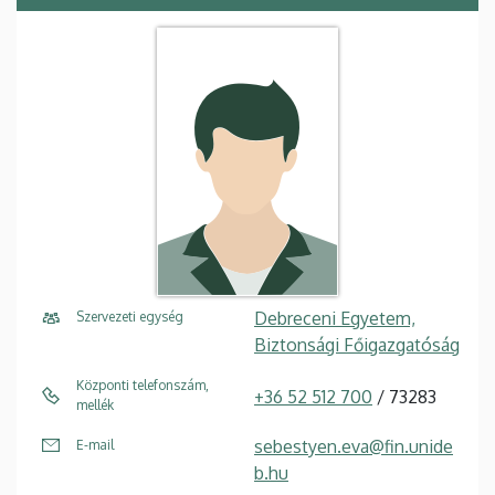
Debreceni Egyetem,
Szervezeti egység
Biztonsági Főigazgatóság
Központi telefonszám,
+36 52 512 700
/ 73283
mellék
sebestyen.eva@fin.unide
E-mail
b.hu