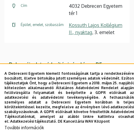
4032 Debrecen Egyetem
Cím
tér 1
Kossuth Lajos Kollégium
Épület, emelet, szobaszám
II., nyaktag
, 3. emelet
Dolgozói adatmódosítás igénylése a DE
telefonkönyvében
|
Külső személyek rögzítése a
A Debreceni Egyetem kiemelt fontosságúnak tartja a rendelkezésére
DE telefonkönyvében
|
Súgó
|
Hibabejelentés
bocsátott, illetve birtokába jutott személyes adatok védelmét. Ezúton
tájékoztatjuk Önt, hogy a Debreceni Egyetem a 2018. május 25. napjától
kötelezően alkalmazandó Általános Adatvédelmi Rendelet alapján
felülvizsgálta folyamatait és beépítette a GDPR előírásait az
adatkezelési és adatvédelmi tevékenységébe. A felhasználók
személyes adatait a Debreceni Egyetem korábban is teljes
körültekintéssel kezelte, megfelelve az érvényben lévő adatkezelési
szabályozásoknak. A GDPR előírásait követve frissítettük Adatvédelmi
Tájékoztatónkat, amelyet az alábbi linkre kattintva olvashat
el:
Adatkezelési tájékoztató.
DE Kancellária WAV Központ
További információk