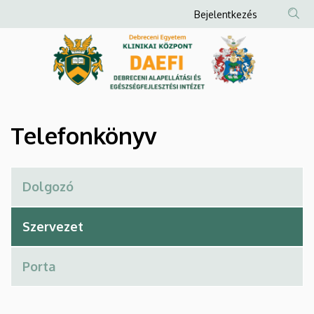
Telefonkönyv
Ugrás
Anonim
Bejelentkezés
a
Felhasználói
|
tartalomra
fiók
Debreceni
menüje
Alapellátási
és
Telefonkönyv
Egészségfejlesztési
Intézet