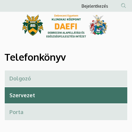
Telefonkönyv
Ugrás
Anonim
Bejelentkezés
a
Felhasználói
|
tartalomra
fiók
Debreceni
menüje
Alapellátási
és
Telefonkönyv
Egészségfejlesztési
Intézet