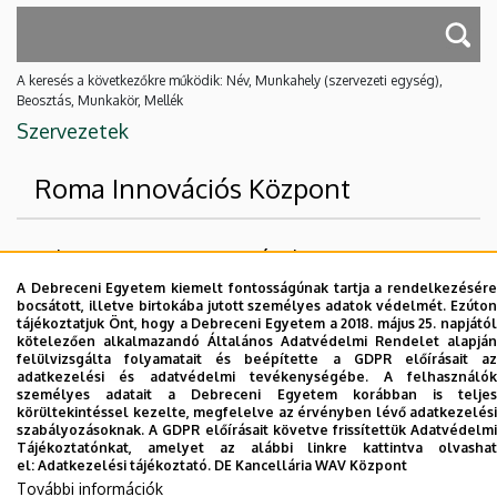
A keresés a következőkre működik: Név, Munkahely (szervezeti egység),
Beosztás, Munkakör, Mellék
Szervezetek
Roma Innovációs Központ
Felettes szervezeti egységek
A Debreceni Egyetem kiemelt fontosságúnak tartja a rendelkezésére
Debreceni Egyetem
bocsátott, illetve birtokába jutott személyes adatok védelmét. Ezúton
tájékoztatjuk Önt, hogy a Debreceni Egyetem a 2018. május 25. napjától
Gyermeknevelési és Gyógypedagógiai Kar
kötelezően alkalmazandó Általános Adatvédelmi Rendelet alapján
felülvizsgálta folyamatait és beépítette a GDPR előírásait az
adatkezelési és adatvédelmi tevékenységébe. A felhasználók
Nincs találat.
személyes adatait a Debreceni Egyetem korábban is teljes
körültekintéssel kezelte, megfelelve az érvényben lévő adatkezelési
szabályozásoknak. A GDPR előírásait követve frissítettük Adatvédelmi
Tájékoztatónkat, amelyet az alábbi linkre kattintva olvashat
Dolgozói adatmódosítás igénylése a DE
el:
Adatkezelési tájékoztató.
DE Kancellária WAV Központ
telefonkönyvében
|
Külső személyek rögzítése a
További információk