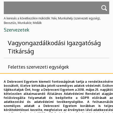
A keresés a következőkre működik: Név, Munkahely (szervezeti egység),
Beosztás, Munkakör, Mellék
Szervezetek
Vagyongazdálkodási Igazgatóság
Titkárság
Felettes szervezeti egységek
Debreceni Egyetem
A Debreceni Egyetem kiemelt fontosságúnak tartja a rendelkezésére
Kancellária
bocsátott, illetve birtokába jutott személyes adatok védelmét. Ezúton
tájékoztatjuk Önt, hogy a Debreceni Egyetem a 2018. május 25. napjától
Vagyongazdálkodási Igazgatóság
kötelezően alkalmazandó Általános Adatvédelmi Rendelet alapján
felülvizsgálta folyamatait és beépítette a GDPR előírásait az
adatkezelési és adatvédelmi tevékenységébe. A felhasználók
Nincs találat.
személyes adatait a Debreceni Egyetem korábban is teljes
körültekintéssel kezelte, megfelelve az érvényben lévő adatkezelési