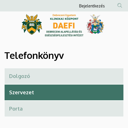
Telefonkönyv
Ugrás
Anonim
Bejelentkezés
a
Felhasználói
|
tartalomra
fiók
Debreceni
menüje
Alapellátási
és
Telefonkönyv
Egészségfejlesztési
Intézet