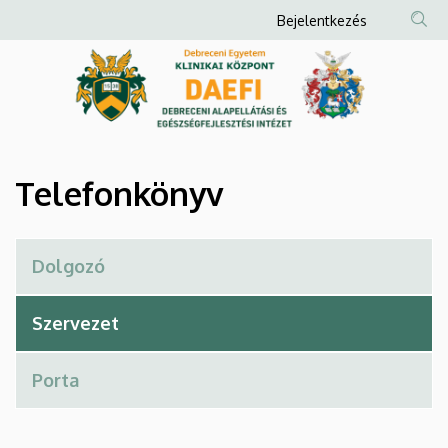
Telefonkönyv
Ugrás
Anonim
Bejelentkezés
a
Felhasználói
|
tartalomra
fiók
Debreceni
menüje
Alapellátási
és
Telefonkönyv
Egészségfejlesztési
Intézet