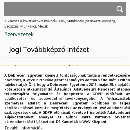
A keresés a következőkre működik: Név, Munkahely (szervezeti egység),
Beosztás, Munkakör, Mellék
Szervezetek
Jogi Továbbképző Intézet
Felettes szervezeti egységek
A Debreceni Egyetem kiemelt fontosságúnak tartja a rendelkezésére
Debreceni Egyetem
bocsátott, illetve birtokába jutott személyes adatok védelmét. Ezúton
tájékoztatjuk Önt, hogy a Debreceni Egyetem a 2018. május 25. napjától
Állam- és Jogtudományi Kar
kötelezően alkalmazandó Általános Adatvédelmi Rendelet alapján
felülvizsgálta folyamatait és beépítette a GDPR előírásait az
adatkezelési és adatvédelmi tevékenységébe. A felhasználók
Nincs találat.
személyes adatait a Debreceni Egyetem korábban is teljes
körültekintéssel kezelte, megfelelve az érvényben lévő adatkezelési
szabályozásoknak. A GDPR előírásait követve frissítettük Adatvédelmi
Tájékoztatónkat, amelyet az alábbi linkre kattintva olvashat
Dolgozói adatmódosítás igénylése a DE
el:
Adatkezelési tájékoztató.
DE Kancellária WAV Központ
telefonkönyvében
|
Külső személyek rögzítése a
További információk