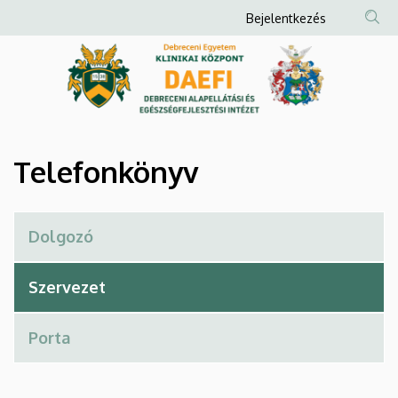
Telefonkönyv
Ugrás
Anonim
Bejelentkezés
a
Felhasználói
|
tartalomra
fiók
Debreceni
menüje
Alapellátási
és
Telefonkönyv
Egészségfejlesztési
Intézet