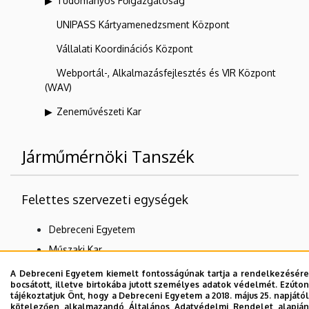
Tudományos Főigazgatóság
UNIPASS Kártyamenedzsment Központ
Vállalati Koordinációs Központ
Webportál-, Alkalmazásfejlesztés és VIR Központ
(WAV)
Zeneművészeti Kar
Járműmérnöki Tanszék
Felettes szervezeti egységek
Debreceni Egyetem
Műszaki Kar
Járműmérnöki és Mechatronikai Intézet
A Debreceni Egyetem kiemelt fontosságúnak tartja a rendelkezésére
bocsátott, illetve birtokába jutott személyes adatok védelmét. Ezúton
tájékoztatjuk Önt, hogy a Debreceni Egyetem a 2018. május 25. napjától
kötelezően alkalmazandó Általános Adatvédelmi Rendelet alapján