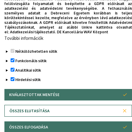
felülvizsgálta folyamatait és beépítette a GDPR előírásait az
Dolgozói adatmódosítás igénylése a DE
adatkezelési és adatvédelmi tevékenységébe. A felhasználók
telefonkönyvében
|
Külső személyek rögzítése a
személyes adatait a Debreceni Egyetem korábban is teljes
körültekintéssel kezelte, megfelelve az érvényben lévő adatkezelési
DE telefonkönyvében
|
Súgó
|
Hibabejelentés
szabályozásoknak. A GDPR előírásait követve frissítettük Adatvédelmi
Tájékoztatónkat, amelyet az alábbi linkre kattintva olvashat
el:
Adatkezelési tájékoztató.
DE Kancellária WAV Központ
További információk
Nélkülözhetetlen sütik
Funkcionális sütik
Analitikai sütik
Hirdetési sütik
Adatvédelem
Adatvédelem
KIVÁLASZTOTTAK MENTÉSE
WITHDRAW CONSENT
Szerzői jog © 2026 Unideb
ÖSSZES ELUTASÍTÁSA
ÖSSZES ELFOGADÁSA