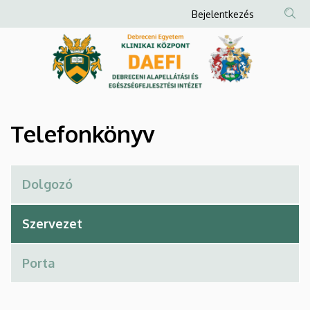
Telefonkönyv
Ugrás
Anonim
Bejelentkezés
a
Felhasználói
|
tartalomra
fiók
Debreceni
menüje
Alapellátási
és
Telefonkönyv
Egészségfejlesztési
Intézet