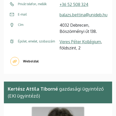
+36 52 508 324
Privát telefon, mellék
balazs.bettina@unideb.hu
E-mail
4032 Debrecen,
Cím
Böszörményi út 138.
Veres Péter Kollégium
,
Épület, emelet, szobaszám
földszint, 2
Weboldal
Kertész Attila Tiborné
gazdasági ügyintéző
(EKI ügyintéző)