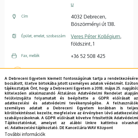
u
4032 Debrecen,
Cím
Böszörményi út 138.
Veres Péter Kollégium
,
Épület, emelet, szobaszám
földszint, 1
+36 52 508 425
Fax, mellék
Weboldal
A Debreceni Egyetem kiemelt fontosságúnak tartja a rendelkezésére
bocsátott, illetve birtokába jutott személyes adatok védelmét. Ezúton
tájékoztatjuk Önt, hogy a Debreceni Egyetem a 2018. május 25. napjától
kötelezően alkalmazandó Általános Adatvédelmi Rendelet alapján
felülvizsgálta folyamatait és beépítette a GDPR előírásait az
adatkezelési és adatvédelmi tevékenységébe. A felhasználók
személyes adatait a Debreceni Egyetem korábban is teljes
Dolgozói adatmódosítás igénylése a DE
körültekintéssel kezelte, megfelelve az érvényben lévő adatkezelési
telefonkönyvében
|
Külső személyek rögzítése a
szabályozásoknak. A GDPR előírásait követve frissítettük Adatvédelmi
Tájékoztatónkat, amelyet az alábbi linkre kattintva olvashat
DE telefonkönyvében
|
Súgó
|
Hibabejelentés
el:
Adatkezelési tájékoztató.
DE Kancellária WAV Központ
További információk