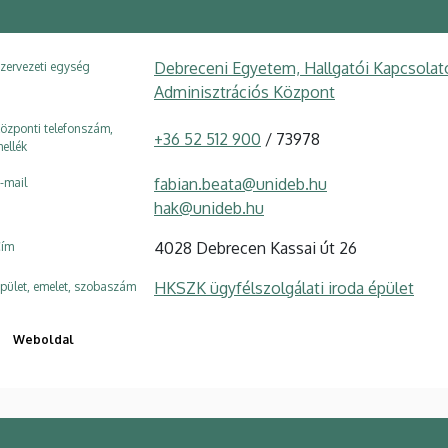
Debreceni Egyetem, Hallgatói Kapcsolato
zervezeti egység
Adminisztrációs Központ
özponti telefonszám,
+36 52 512 900
/ 73978
ellék
fabian.beata@unideb.hu
-mail
hak@unideb.hu
4028 Debrecen Kassai út 26
ím
HKSZK ügyfélszolgálati iroda épület
pület, emelet, szobaszám
Weboldal