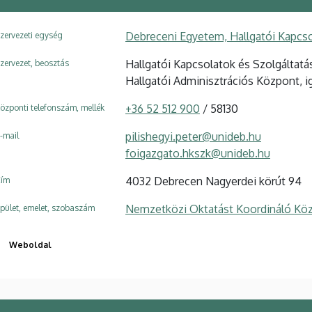
Debreceni Egyetem, Hallgatói Kapcso
zervezeti egység
Hallgatói Kapcsolatok és Szolgáltatá
zervezet, beosztás
Hallgatói Adminisztrációs Központ, i
+36 52 512 900
/ 58130
özponti telefonszám, mellék
pilishegyi.peter@unideb.hu
-mail
foigazgato.hkszk@unideb.hu
4032 Debrecen Nagyerdei körút 94
ím
Nemzetközi Oktatást Koordináló Köz
pület, emelet, szobaszám
Weboldal