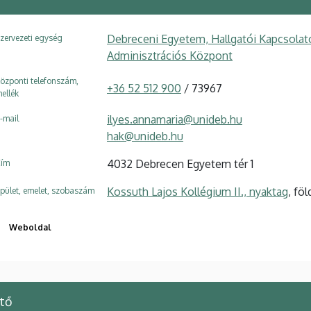
Debreceni Egyetem, Hallgatói Kapcsolato
zervezeti egység
Adminisztrációs Központ
özponti telefonszám,
+36 52 512 900
/ 73967
ellék
ilyes.annamaria@unideb.hu
-mail
hak@unideb.hu
4032 Debrecen Egyetem tér 1
ím
Kossuth Lajos Kollégium II., nyaktag
, fö
pület, emelet, szobaszám
Weboldal
tő