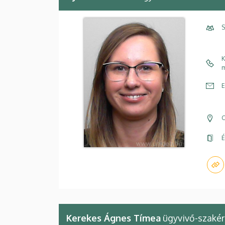
S
K
m
E
C
É
Kerekes Ágnes Tímea
ügyvivő-szakér