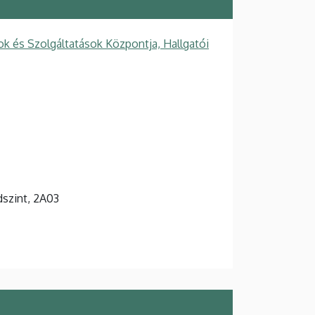
k és Szolgáltatások Központja, Hallgatói
ldszint, 2A03