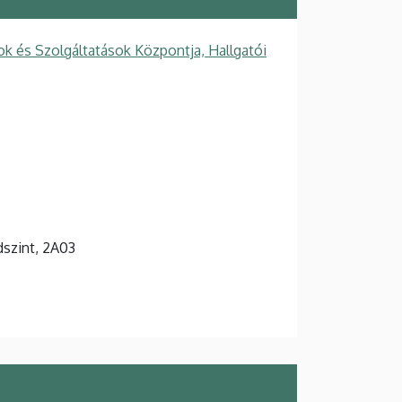
k és Szolgáltatások Központja, Hallgatói
ldszint, 2A03