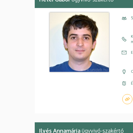
S
K
m
E
C
É
Ilyés Annamária
ügyvivő-szakértő