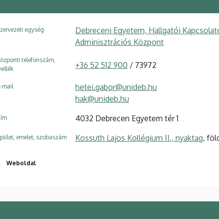
Debreceni Egyetem, Hallgatói Kapcsolato
zervezeti egység
Adminisztrációs Központ
özponti telefonszám,
+36 52 512 900
/ 73972
ellék
hetei.gabor@unideb.hu
-mail
hak@unideb.hu
4032 Debrecen Egyetem tér 1
ím
Kossuth Lajos Kollégium II., nyaktag
, fö
pület, emelet, szobaszám
Weboldal