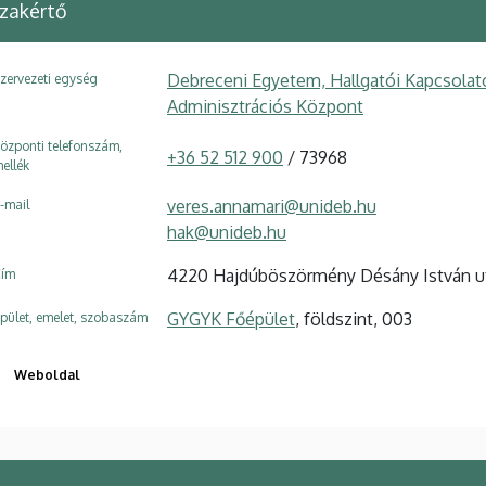
zakértő
Debreceni Egyetem, Hallgatói Kapcsolato
zervezeti egység
Adminisztrációs Központ
özponti telefonszám,
+36 52 512 900
/ 73968
ellék
veres.annamari@unideb.hu
-mail
hak@unideb.hu
4220 Hajdúböszörmény Désány István ut
ím
GYGYK Főépület
, földszint, 003
pület, emelet, szobaszám
Weboldal