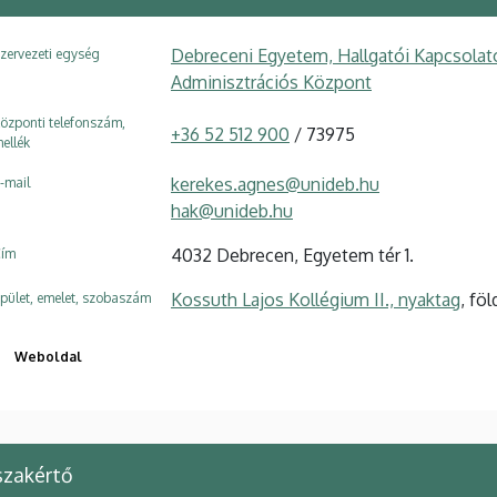
Debreceni Egyetem, Hallgatói Kapcsolato
zervezeti egység
Adminisztrációs Központ
özponti telefonszám,
+36 52 512 900
/ 73975
ellék
kerekes.agnes@unideb.hu
-mail
hak@unideb.hu
4032 Debrecen, Egyetem tér 1.
ím
Kossuth Lajos Kollégium II., nyaktag
, fö
pület, emelet, szobaszám
Weboldal
szakértő