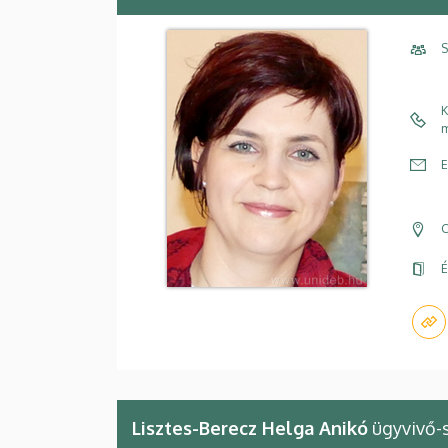
S
K
m
E
C
É
Lisztes-Berecz Helga Anikó
ügyvivő-