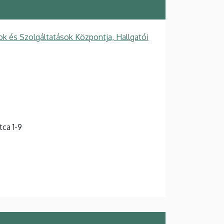
k és Szolgáltatások Központja, Hallgatói
ca 1-9