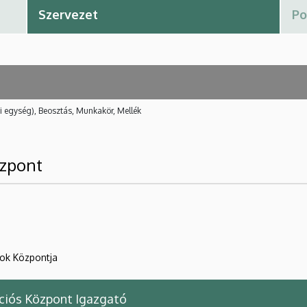
i egység), Beosztás, Munkakör, Mellék
özpont
sok Központja
ciós Központ Igazgató