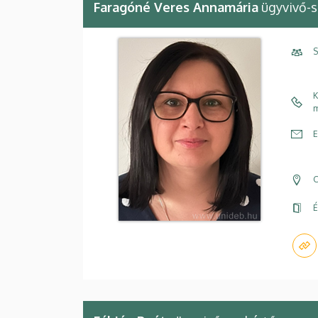
Faragóné Veres Annamária
ügyvivő-s
S
K
m
E
C
É