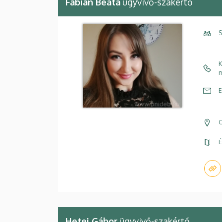
Fábián Beáta
ügyvivő-szakértő
S
K
m
E
C
É
Hetei Gábor
ügyvivő-szakértő