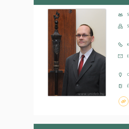
S
S
K
E
C
É