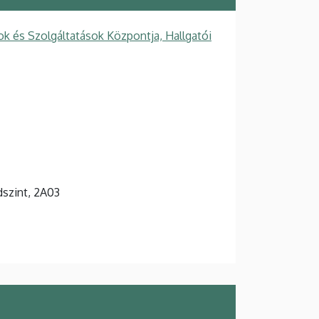
k és Szolgáltatások Központja, Hallgatói
ldszint, 2A03