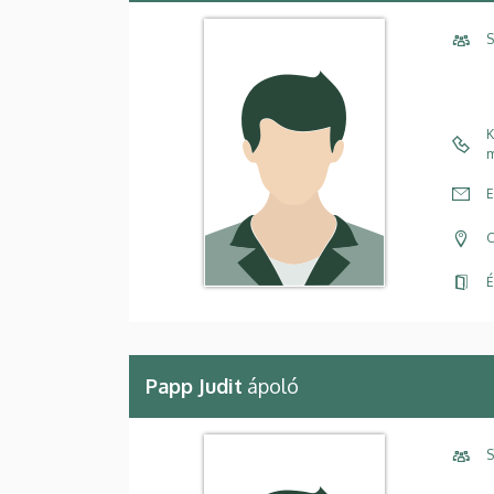
S
K
m
E
C
É
Papp Judit
ápoló
S