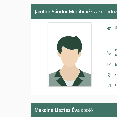
Jámbor Sándor Mihályné
szakgondo
S
K
m
E
C
É
Makainé Lisztes Éva
ápoló