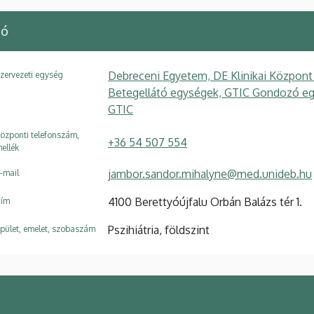
zó
Debreceni Egyetem, DE Klinikai Központ
zervezeti egység
Betegellátó egységek, GTIC Gondozó eg
GTIC
özponti telefonszám,
+36 54 507 554
ellék
jambor.sandor.mihalyne@med.unideb.hu
-mail
4100 Berettyóújfalu Orbán Balázs tér 1.
ím
Pszihiátria, földszint
pület, emelet, szobaszám