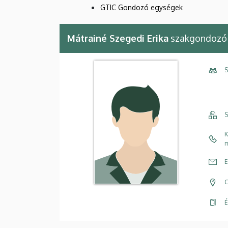
GTIC Gondozó egységek
Mátrainé Szegedi Erika
szakgondozó
S
S
K
m
E
C
É