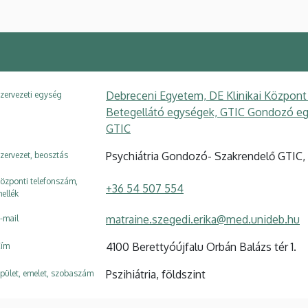
Debreceni Egyetem, DE Klinikai Központ
zervezeti egység
Betegellátó egységek, GTIC Gondozó eg
GTIC
Psychiátria Gondozó- Szakrendelő GTIC,
zervezet, beosztás
özponti telefonszám,
+36 54 507 554
ellék
matraine.szegedi.erika@med.unideb.hu
-mail
4100 Berettyóújfalu Orbán Balázs tér 1.
ím
Pszihiátria, földszint
pület, emelet, szobaszám