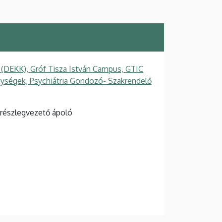
 (DEKK), Gróf Tisza István Campus, GTIC
ységek, Psychiátria Gondozó- Szakrendelő
 részlegvezető ápoló