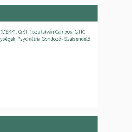
 (DEKK), Gróf Tisza István Campus, GTIC
ységek, Psychiátria Gondozó- Szakrendelő