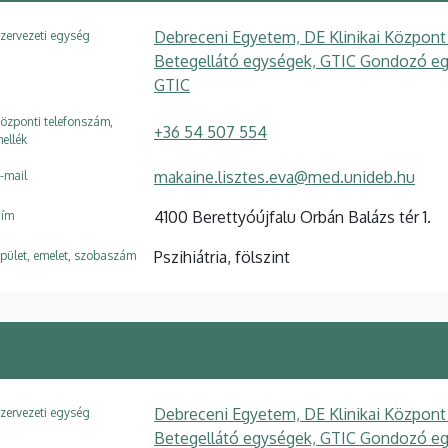
Debreceni Egyetem, DE Klinikai Központ
zervezeti egység
Betegellátó egységek, GTIC Gondozó eg
GTIC
özponti telefonszám,
+36 54 507 554
ellék
makaine.lisztes.eva@med.unideb.hu
-mail
4100 Berettyóújfalu Orbán Balázs tér 1.
ím
Pszihiátria, fölszint
pület, emelet, szobaszám
Debreceni Egyetem, DE Klinikai Központ
zervezeti egység
Betegellátó egységek, GTIC Gondozó eg