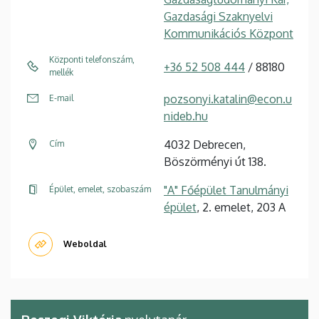
Gazdasági Szaknyelvi
Kommunikációs Központ
Központi telefonszám,
+36 52 508 444
/ 88180
mellék
pozsonyi.katalin@econ.u
E-mail
nideb.hu
4032 Debrecen,
Cím
Böszörményi út 138.
"A" Főépület Tanulmányi
Épület, emelet, szobaszám
épület
, 2. emelet, 203 A
Weboldal