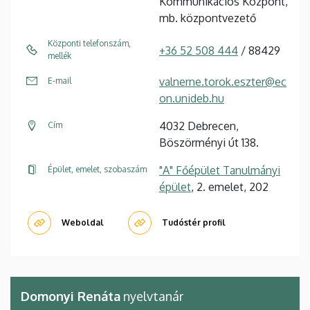
Kommunikációs Központ,
mb. központvezető
Központi telefonszám,
+36 52 508 444
/ 88429
mellék
valnerne.torok.eszter@ec
E-mail
on.unideb.hu
4032 Debrecen,
Cím
Böszörményi út 138.
"A" Főépület Tanulmányi
Épület, emelet, szobaszám
épület
, 2. emelet, 202
Weboldal
Tudóstér profil
Domonyi Renáta
nyelvtanár