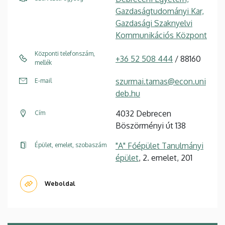
Gazdaságtudományi Kar,
Gazdasági Szaknyelvi
Kommunikációs Központ
Központi telefonszám,
+36 52 508 444
/ 88160
mellék
szurmai.tamas@econ.uni
E-mail
deb.hu
4032 Debrecen
Cím
Böszörményi út 138
"A" Főépület Tanulmányi
Épület, emelet, szobaszám
épület
, 2. emelet, 201
Weboldal