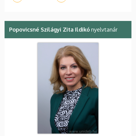
Popovicsné Szilágyi Zita Ildikó
nyelvtanár