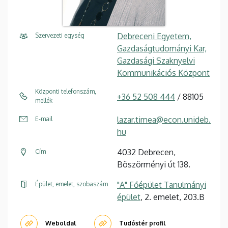
Debreceni Egyetem,
Szervezeti egység
Gazdaságtudományi Kar,
Gazdasági Szaknyelvi
Kommunikációs Központ
Központi telefonszám,
+36 52 508 444
/ 88105
mellék
lazar.timea@econ.unideb.
E-mail
hu
4032 Debrecen,
Cím
Böszörményi út 138.
"A" Főépület Tanulmányi
Épület, emelet, szobaszám
épület
, 2. emelet, 203.B
Weboldal
Tudóstér profil