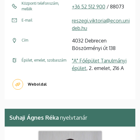
Központi telefonszám,
+36 52 512 900
/ 88073
mellék
reszegi.viktoria@econ.uni
E-mail
deb.hu
4032 Debrecen
Cím
Böszörményi út 138
"A" Főépület Tanulmányi
Épület, emelet, szobaszám
épület
, 2. emelet, 216 A
Weboldal
Suhaji Ágnes Réka
nyelvtanár