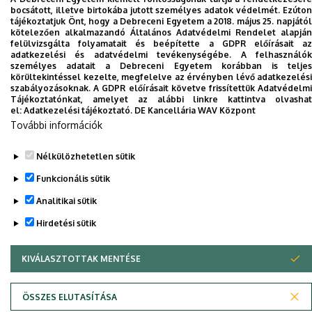
Adatvédelem
bocsátott, illetve birtokába jutott személyes adatok védelmét. Ezúton
tájékoztatjuk Önt, hogy a Debreceni Egyetem a 2018. május 25. napjától
kötelezően alkalmazandó Általános Adatvédelmi Rendelet alapján
Szerzői jog © 2026 Unideb
felülvizsgálta folyamatait és beépítette a GDPR előírásait az
adatkezelési és adatvédelmi tevékenységébe. A felhasználók
személyes adatait a Debreceni Egyetem korábban is teljes
körültekintéssel kezelte, megfelelve az érvényben lévő adatkezelési
szabályozásoknak. A GDPR előírásait követve frissítettük Adatvédelmi
Tájékoztatónkat, amelyet az alábbi linkre kattintva olvashat
el:
Adatkezelési tájékoztató.
DE Kancellária WAV Központ
További információk
Nélkülözhetetlen sütik
Funkcionális sütik
Analitikai sütik
Hirdetési sütik
KIVÁLASZTOTTAK MENTÉSE
WITHDRAW CONSENT
ÖSSZES ELUTASÍTÁSA