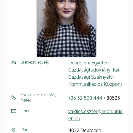
Debreceni Egyetem,
Szervezeti egység
Gazdaságtudományi Kar,
Gazdasági Szaknyelvi
Kommunikációs Központ
Központi telefonszám,
+36 52 508 444
/ 88525
mellék
vajdics.eszter@econ.unid
E-mail
eb.hu
4032 Debrecen
Cím