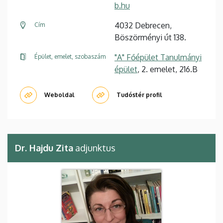
b.hu
4032 Debrecen,
Cím
Böszörményi út 138.
"A" Főépület Tanulmányi
Épület, emelet, szobaszám
épület
, 2. emelet, 216.B
Weboldal
Tudóstér profil
Dr. Hajdu Zita
adjunktus