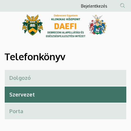
Telefonkönyv
Ugrás
Anonim
Bejelentkezés
a
Felhasználói
|
tartalomra
fiók
Debreceni
menüje
Alapellátási
és
Telefonkönyv
Egészségfejlesztési
Intézet