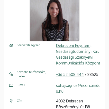
Debreceni Egyetem,
Szervezeti egység
Gazdaságtudományi Kar,
Gazdasági Szaknyelvi
Kommunikációs Központ
Központi telefonszám,
+36 52 508 444
/ 88525
mellék
suhaji.agnes@econ.unide
E-mail
b.hu
4032 Debrecen
Cím
Böszörményi út 138