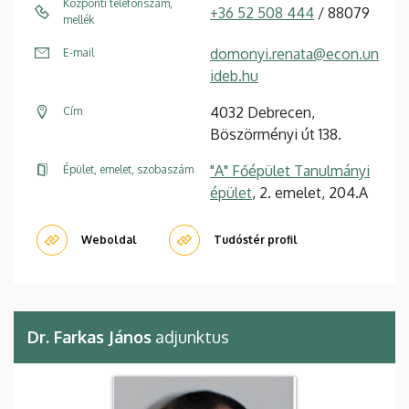
Központi telefonszám,
+36 52 508 444
/ 88079
mellék
domonyi.renata@econ.un
E-mail
ideb.hu
4032 Debrecen,
Cím
Böszörményi út 138.
"A" Főépület Tanulmányi
Épület, emelet, szobaszám
épület
, 2. emelet, 204.A
Weboldal
Tudóstér profil
Dr. Farkas János
adjunktus