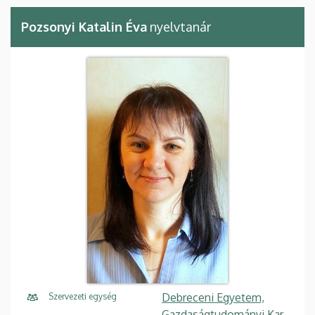
Pozsonyi Katalin Éva
nyelvtanár
Debreceni Egyetem,
Szervezeti egység
Gazdaságtudományi Kar,