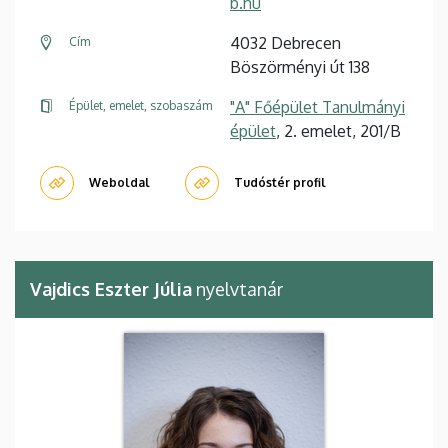
b.hu
4032 Debrecen
Cím
Böszörményi út 138
"A" Főépület Tanulmányi
Épület, emelet, szobaszám
épület
, 2. emelet, 201/B
Weboldal
Tudóstér profil
Vajdics Eszter Júlia
nyelvtanár