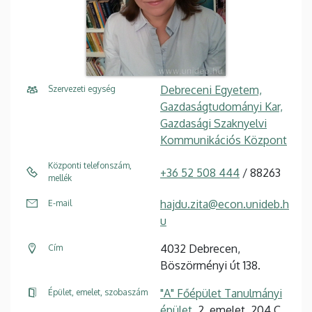
Debreceni Egyetem,
Szervezeti egység
Gazdaságtudományi Kar,
Gazdasági Szaknyelvi
Kommunikációs Központ
Központi telefonszám,
+36 52 508 444
/ 88263
mellék
hajdu.zita@econ.unideb.h
E-mail
u
4032 Debrecen,
Cím
Böszörményi út 138.
"A" Főépület Tanulmányi
Épület, emelet, szobaszám
épület
, 2. emelet, 204.C