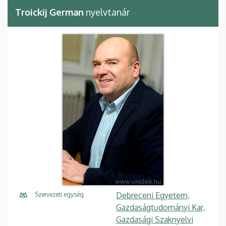
Troickij German
nyelvtanár
Debreceni Egyetem,
Szervezeti egység
Gazdaságtudományi Kar,
Gazdasági Szaknyelvi