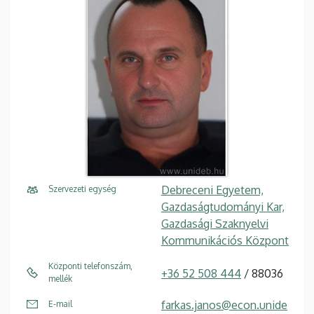
Debreceni Egyetem,
Szervezeti egység
Gazdaságtudományi Kar,
Gazdasági Szaknyelvi
Kommunikációs Központ
Központi telefonszám,
+36 52 508 444
/ 88036
mellék
farkas.janos@econ.unide
E-mail