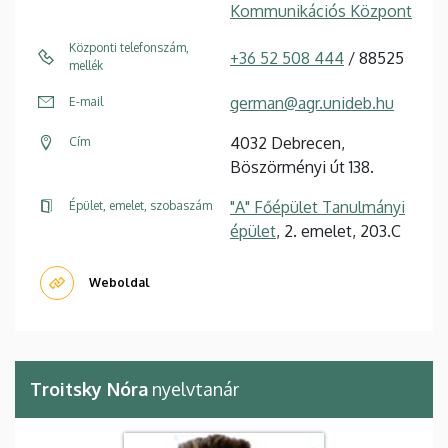
Kommunikációs Központ
Központi telefonszám,
+36 52 508 444
/ 88525
mellék
german@agr.unideb.hu
E-mail
4032 Debrecen,
Cím
Böszörményi út 138.
"A" Főépület Tanulmányi
Épület, emelet, szobaszám
épület
, 2. emelet, 203.C
Weboldal
Troitsky Nóra
nyelvtanár