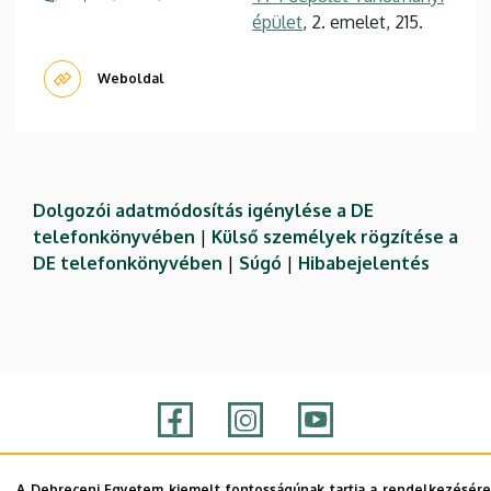
épület
, 2. emelet, 215.
Weboldal
Dolgozói adatmódosítás igénylése a DE
telefonkönyvében
|
Külső személyek rögzítése a
DE telefonkönyvében
|
Súgó
|
Hibabejelentés
A Debreceni Egyetem kiemelt fontosságúnak tartja a rendelkezésére
Adatvédelem