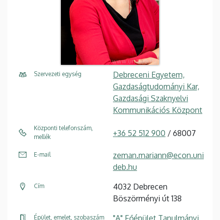
Debreceni Egyetem,
Szervezeti egység
Gazdaságtudományi Kar,
Gazdasági Szaknyelvi
Kommunikációs Központ
Központi telefonszám,
+36 52 512 900
/ 68007
mellék
zeman.mariann@econ.uni
E-mail
deb.hu
4032 Debrecen
Cím
Böszörményi út 138
"A" Főépület Tanulmányi
Épület, emelet, szobaszám