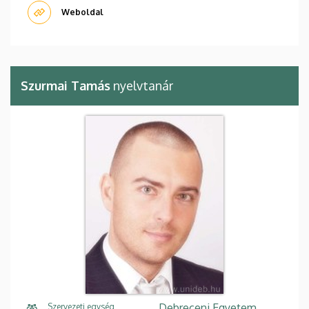
Weboldal
Szurmai Tamás
nyelvtanár
Debreceni Egyetem,
Szervezeti egység