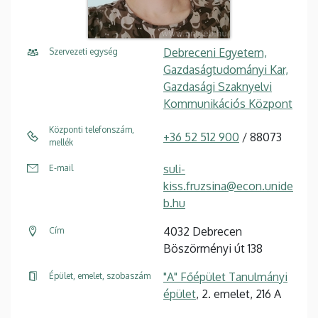
Debreceni Egyetem,
Szervezeti egység
Gazdaságtudományi Kar,
Gazdasági Szaknyelvi
Kommunikációs Központ
Központi telefonszám,
+36 52 512 900
/ 88073
mellék
suli-
E-mail
kiss.fruzsina@econ.unide
b.hu
4032 Debrecen
Cím
Böszörményi út 138
"A" Főépület Tanulmányi
Épület, emelet, szobaszám
épület
, 2. emelet, 216 A