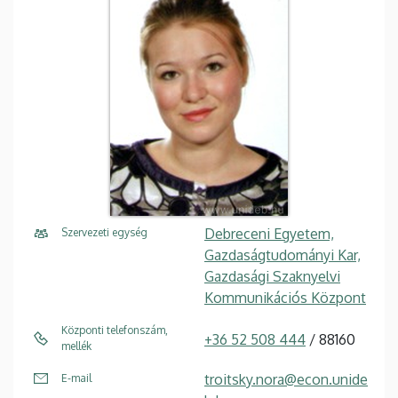
Debreceni Egyetem,
Szervezeti egység
Gazdaságtudományi Kar,
Gazdasági Szaknyelvi
Kommunikációs Központ
Központi telefonszám,
+36 52 508 444
/ 88160
mellék
troitsky.nora@econ.unide
E-mail