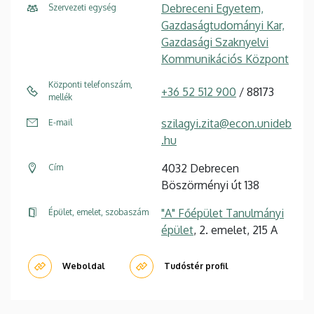
Debreceni Egyetem,
Szervezeti egység
Gazdaságtudományi Kar,
Gazdasági Szaknyelvi
Kommunikációs Központ
Központi telefonszám,
+36 52 512 900
/ 88173
mellék
szilagyi.zita@econ.unideb
E-mail
.hu
4032 Debrecen
Cím
Böszörményi út 138
"A" Főépület Tanulmányi
Épület, emelet, szobaszám
épület
, 2. emelet, 215 A
Weboldal
Tudóstér profil