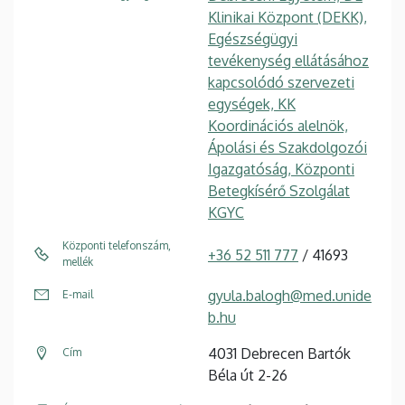
Klinikai Központ (DEKK),
Egészségügyi
tevékenység ellátásához
kapcsolódó szervezeti
egységek, KK
Koordinációs alelnök,
Ápolási és Szakdolgozói
Igazgatóság, Központi
Betegkísérő Szolgálat
KGYC
Központi telefonszám,
+36 52 511 777
/ 41693
mellék
gyula.balogh@med.unide
E-mail
b.hu
4031 Debrecen Bartók
Cím
Béla út 2-26