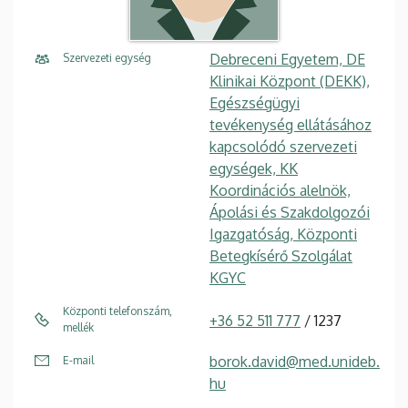
Debreceni Egyetem, DE
Szervezeti egység
Klinikai Központ (DEKK),
Egészségügyi
tevékenység ellátásához
kapcsolódó szervezeti
egységek, KK
Koordinációs alelnök,
Ápolási és Szakdolgozói
Igazgatóság, Központi
Betegkísérő Szolgálat
KGYC
Központi telefonszám,
+36 52 511 777
/ 1237
mellék
borok.david@med.unideb.
E-mail
hu