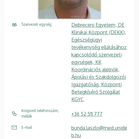
Debreceni Egyetem, DE
Szervezeti egység
Klinikai Központ (DEKK),
Egészségügyi
tevékenység ellátásához
kapcsolódó szervezeti
egységek, KK
Koordinációs alelnök,
Ápolási és Szakdolgozói
Igazgatóság, Központi
Betegkísérő Szolgálat
KGYC
Központi telefonszám,
+36 52 511 777
mellék
bunda.laszlo@med.unide
E-mail
b.hu