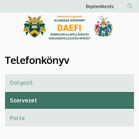
Telefonkönyv
Ugrás
Anonim
Bejelentkezés
a
Felhasználói
|
tartalomra
fiók
Debreceni
menüje
Alapellátási
és
Telefonkönyv
Egészségfejlesztési
Intézet