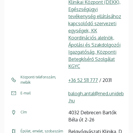
Klinikai Központ (DEKK),
Egészségügyi
tevékenység ellátásához
kapcsolódó szervezeti
egységek, KK
Koordinációs alelnök,
Ápolási és Szakdolgozói
Igazgatóság, Központi
Betegkísérő Szolgálat
KGYC
Központi telefonszám,
+36 52 511 777
/ 2031
mellék
balogh.antal@med.unideb
E-mail
.hu
4032 Debrecen Bartók
Cím
Béla út 2-26
Belgyógyászati Klinika, D
Épület, emelet, szobaszám