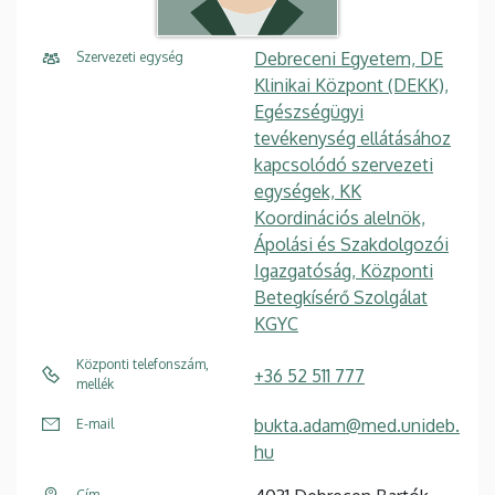
Debreceni Egyetem, DE
Szervezeti egység
Klinikai Központ (DEKK),
Egészségügyi
tevékenység ellátásához
kapcsolódó szervezeti
egységek, KK
Koordinációs alelnök,
Ápolási és Szakdolgozói
Igazgatóság, Központi
Betegkísérő Szolgálat
KGYC
Központi telefonszám,
+36 52 511 777
mellék
bukta.adam@med.unideb.
E-mail
hu
Cím