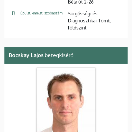
Béla út 2-26
Sürgősségi és
Épület, emelet, szobaszám
Diagnosztikai Tömb,
földszint
Bocskay Lajos
betegkísérő