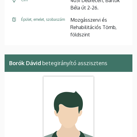
4031 Debrecen, Bartók
Béla út 2-26.
Mozgásszervi és
Épület, emelet, szobaszám
Rehabilitációs Tömb,
földszint
Borók Dávid
betegirányító asszisztens