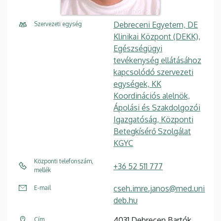
Debreceni Egyetem, DE
Szervezeti egység
Klinikai Központ (DEKK),
Egészségügyi
tevékenység ellátásához
kapcsolódó szervezeti
egységek, KK
Koordinációs alelnök,
Ápolási és Szakdolgozói
Igazgatóság, Központi
Betegkísérő Szolgálat
KGYC
Központi telefonszám,
+36 52 511 777
mellék
cseh.imre.janos@med.uni
E-mail
deb.hu
4031 Debrecen Bartók
Cím