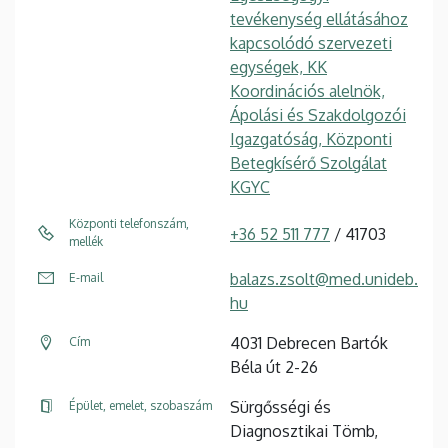
tevékenység ellátásához
kapcsolódó szervezeti
egységek, KK
Koordinációs alelnök,
Ápolási és Szakdolgozói
Igazgatóság, Központi
Betegkísérő Szolgálat
KGYC
Központi telefonszám,
+36 52 511 777
/ 41703
mellék
balazs.zsolt@med.unideb.
E-mail
hu
4031 Debrecen Bartók
Cím
Béla út 2-26
Sürgősségi és
Épület, emelet, szobaszám
Diagnosztikai Tömb,