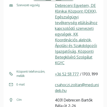
Debreceni Egyetem, DE
Szervezeti egység
Klinikai Központ (DEKK),
Egészségügyi
tevékenység ellátásához
kapcsolódó szervezeti
egységek, KK
Koordinációs alelnök,
Ápolási és Szakdolgozói
Igazgatóság, Központi
Betegkísérő Szolgálat
KGYC
Központi telefonszám,
+36 52 511 777
/ 1703, 1199
mellék
csahoczi.zoltan@med.uni
E-mail
deb.hu
4031 Debrecen Bartók
Cím
Béla út 2-26