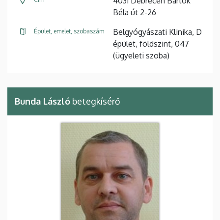
4031 Debrecen Bartók
Béla út 2-26
Belgyógyászati Klinika, D
Épület, emelet, szobaszám
épület, földszint, 047
(ügyeleti szoba)
Bunda László
betegkísérő