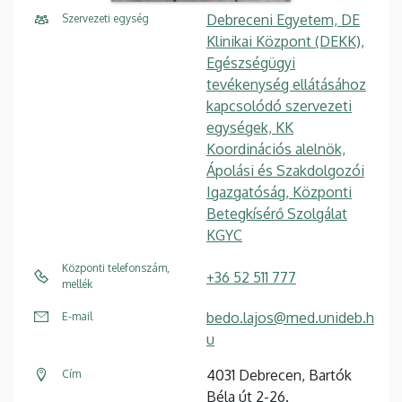
Debreceni Egyetem, DE
Szervezeti egység
Klinikai Központ (DEKK),
Egészségügyi
tevékenység ellátásához
kapcsolódó szervezeti
egységek, KK
Koordinációs alelnök,
Ápolási és Szakdolgozói
Igazgatóság, Központi
Betegkísérő Szolgálat
KGYC
Központi telefonszám,
+36 52 511 777
mellék
bedo.lajos@med.unideb.h
E-mail
u
4031 Debrecen, Bartók
Cím
Béla út 2-26.