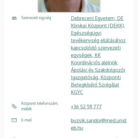
Debreceni Egyetem, DE
Szervezeti egység
Klinikai Központ (DEKK),
Egészségügyi
tevékenység ellátásához
kapcsolódó szervezeti
egységek, KK
Koordinációs alelnök,
Ápolási és Szakdolgozói
Igazgatóság, Központi
Betegkísérő Szolgálat
KGYC
Központi telefonszám,
+36 52 511 777
mellék
buzsik.sandor@med.unid
E-mail
eb.hu