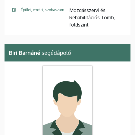
Mozgásszervi és
Épület, emelet, szobaszám
Rehabilitációs Tömb,
földszint
Biri Barnáné
segédápoló