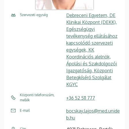
Debreceni Egyetem, DE
Szervezeti egység
Klinikai Központ (DEKK),
Egészségügyi
tevékenység ellátásához
kapcsolódó szervezeti
egységek, KK
Koordinációs alelnök,
Ápolási és Szakdolgozói
Igazgatóság, Központi
Betegkísérő Szolgálat
KGYC
Központi telefonszám,
+36 52 511 777
mellék
bocskay.lajos@med.unide
E-mail
b.hu
Cím