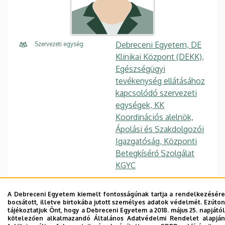
Debreceni Egyetem, DE
Szervezeti egység
Klinikai Központ (DEKK),
Egészségügyi
tevékenység ellátásához
kapcsolódó szervezeti
egységek, KK
Koordinációs alelnök,
Ápolási és Szakdolgozói
Igazgatóság, Központi
Betegkísérő Szolgálat
KGYC
Központi telefonszám,
+36 52 511 777
mellék
A Debreceni Egyetem kiemelt fontosságúnak tartja a rendelkezésére
bocsátott, illetve birtokába jutott személyes adatok védelmét. Ezúton
tájékoztatjuk Önt, hogy a Debreceni Egyetem a 2018. május 25. napjától
dorogi.sandor@med.unid
E-mail
kötelezően alkalmazandó Általános Adatvédelmi Rendelet alapján
eb.hu