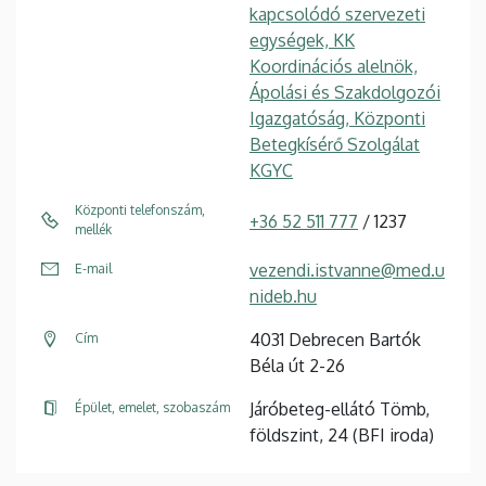
kapcsolódó szervezeti
egységek, KK
Koordinációs alelnök,
Ápolási és Szakdolgozói
Igazgatóság, Központi
Betegkísérő Szolgálat
KGYC
Központi telefonszám,
+36 52 511 777
/ 1237
mellék
vezendi.istvanne@med.u
E-mail
nideb.hu
4031 Debrecen Bartók
Cím
Béla út 2-26
Járóbeteg-ellátó Tömb,
Épület, emelet, szobaszám
földszint, 24 (BFI iroda)