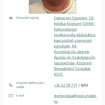
Debreceni Egyetem, DE
Szervezeti egység
Klinikai Központ (DEKK),
Egészségügyi
tevékenység ellátásához
kapcsolódó szervezeti
egységek, KK
Koordinációs alelnök,
Ápolási és Szakdolgozói
Igazgatóság, Központi
Betegkísérő Szolgálat
KGYC
Központi telefonszám,
+36 52 511 777
/ 1693
mellék
dombi.bela@med.unideb.
E-mail
hu