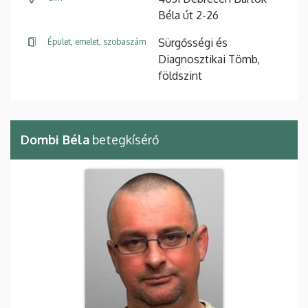
Béla út 2-26
Sürgősségi és
Épület, emelet, szobaszám
Diagnosztikai Tömb,
földszint
Dombi Béla
betegkísérő