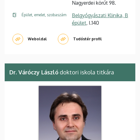
Nagyerdei körút 98.
Belgyógyászati Klinika, B
Épület, emelet, szobaszám
épület
, I.140
Weboldal
Tudóstér profil
Dr. Váróczy László
doktori iskola titkára