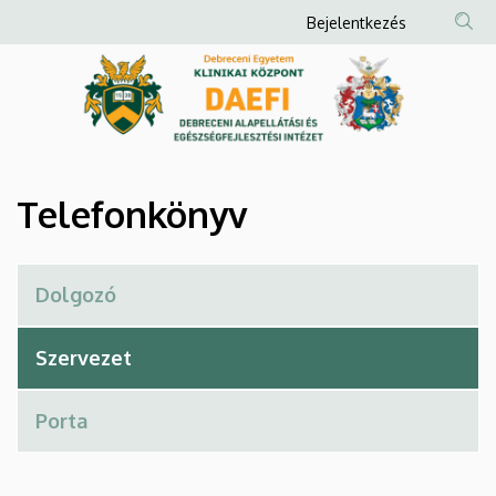
Telefonkönyv
Ugrás
Anonim
Bejelentkezés
a
Felhasználói
|
tartalomra
fiók
Debreceni
menüje
Alapellátási
és
Telefonkönyv
Egészségfejlesztési
Intézet