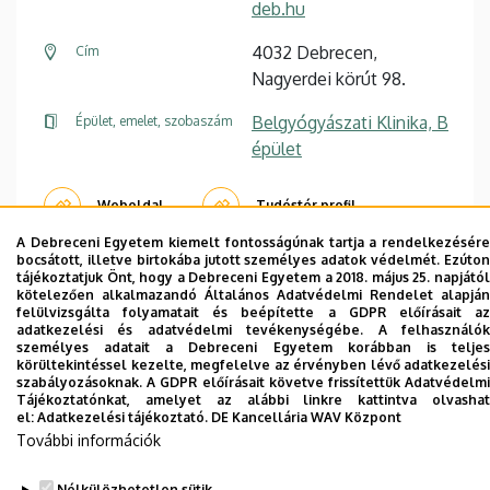
deb.hu
4032 Debrecen,
Cím
Nagyerdei körút 98.
Belgyógyászati Klinika, B
Épület, emelet, szobaszám
épület
Weboldal
Tudóstér profil
A Debreceni Egyetem kiemelt fontosságúnak tartja a rendelkezésére
bocsátott, illetve birtokába jutott személyes adatok védelmét. Ezúton
tájékoztatjuk Önt, hogy a Debreceni Egyetem a 2018. május 25. napjától
kötelezően alkalmazandó Általános Adatvédelmi Rendelet alapján
felülvizsgálta folyamatait és beépítette a GDPR előírásait az
adatkezelési és adatvédelmi tevékenységébe. A felhasználók
Dolgozói adatmódosítás igénylése a DE
személyes adatait a Debreceni Egyetem korábban is teljes
telefonkönyvében
|
Külső személyek rögzítése a
körültekintéssel kezelte, megfelelve az érvényben lévő adatkezelési
szabályozásoknak. A GDPR előírásait követve frissítettük Adatvédelmi
DE telefonkönyvében
|
Súgó
|
Hibabejelentés
Tájékoztatónkat, amelyet az alábbi linkre kattintva olvashat
el:
Adatkezelési tájékoztató.
DE Kancellária WAV Központ
További információk
Nélkülözhetetlen sütik