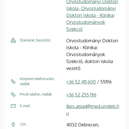
Orvostudományi Doktori
Iskola, Orvostudományi
Doktori Iskola - Klinikai
Orvostudományok
Szekció
Orvostudományi Doktori
Szervezet, beosztás
Iskola - Klinikai
Orvostudományok
Szekció, doktori iskola
vezető
Központi telefonszám,
+36 52 411 600
/ 55196
mellék
+36 52 255 196
Privát telefon, mellék
illes.arpad@med.unideb.h
E-mail
u
4032 Debrecen,
Cím