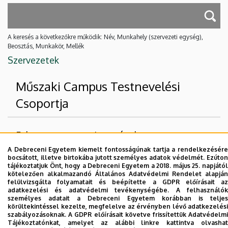
A keresés a következőkre működik: Név, Munkahely (szervezeti egység),
Beosztás, Munkakör, Mellék
Szervezetek
Műszaki Campus Testnevelési
Csoportja
Felettes szervezeti egységek
A Debreceni Egyetem kiemelt fontosságúnak tartja a rendelkezésére
Debreceni Egyetem
bocsátott, illetve birtokába jutott személyes adatok védelmét. Ezúton
tájékoztatjuk Önt, hogy a Debreceni Egyetem a 2018. május 25. napjától
Sporttudományi Koordinációs Intézet
kötelezően alkalmazandó Általános Adatvédelmi Rendelet alapján
felülvizsgálta folyamatait és beépítette a GDPR előírásait az
adatkezelési és adatvédelmi tevékenységébe. A felhasználók
Nincs találat.
személyes adatait a Debreceni Egyetem korábban is teljes
körültekintéssel kezelte, megfelelve az érvényben lévő adatkezelési
szabályozásoknak. A GDPR előírásait követve frissítettük Adatvédelmi
Tájékoztatónkat, amelyet az alábbi linkre kattintva olvashat