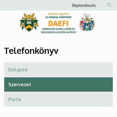
Telefonkönyv
Ugrás
Anonim
Bejelentkezés
a
Felhasználói
|
tartalomra
fiók
Debreceni
menüje
Alapellátási
és
Telefonkönyv
Egészségfejlesztési
Intézet