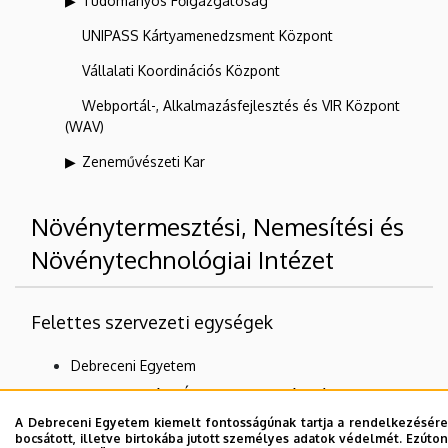
Tudományos Főigazgatóság
UNIPASS Kártyamenedzsment Központ
Vállalati Koordinációs Központ
Webportál-, Alkalmazásfejlesztés és VIR Központ
(WAV)
Zeneművészeti Kar
Növénytermesztési, Nemesítési és
Növénytechnológiai Intézet
Felettes szervezeti egységek
Debreceni Egyetem
Mezőgazdaság-, Élelmiszertudományi és
Környezetgazdálkodási Kar
A Debreceni Egyetem kiemelt fontosságúnak tartja a rendelkezésére
bocsátott, illetve birtokába jutott személyes adatok védelmét. Ezúton