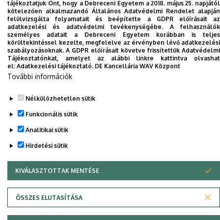
tájékoztatjuk Önt, hogy a Debreceni Egyetem a 2018. május 25. napjától
kötelezően alkalmazandó Általános Adatvédelmi Rendelet alapján
Dolgozói adatmódosítás igénylése a DE
felülvizsgálta folyamatait és beépítette a GDPR előírásait az
adatkezelési és adatvédelmi tevékenységébe. A felhasználók
telefonkönyvében
|
Külső személyek rögzítése a
személyes adatait a Debreceni Egyetem korábban is teljes
DE telefonkönyvében
|
Súgó
|
Hibabejelentés
körültekintéssel kezelte, megfelelve az érvényben lévő adatkezelési
szabályozásoknak. A GDPR előírásait követve frissítettük Adatvédelmi
Tájékoztatónkat, amelyet az alábbi linkre kattintva olvashat
el:
Adatkezelési tájékoztató.
DE Kancellária WAV Központ
További információk
Nélkülözhetetlen sütik
Funkcionális sütik
Analitikai sütik
Adatvédelem
Adatvédelem
Hirdetési sütik
KIVÁLASZTOTTAK MENTÉSE
WITHDRAW CONSENT
Szerzői jog © 2026 Unideb
ÖSSZES ELUTASÍTÁSA