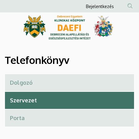
Telefonkönyv
Ugrás
Anonim
Bejelentkezés
a
Felhasználói
|
tartalomra
fiók
Debreceni
menüje
Alapellátási
és
Telefonkönyv
Egészségfejlesztési
Intézet