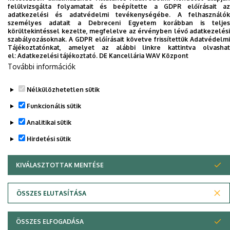
felülvizsgálta folyamatait és beépítette a GDPR előírásait az
Dolgozói adatmódosítás igénylése a DE
adatkezelési és adatvédelmi tevékenységébe. A felhasználók
telefonkönyvében
|
Külső személyek rögzítése a
személyes adatait a Debreceni Egyetem korábban is teljes
körültekintéssel kezelte, megfelelve az érvényben lévő adatkezelési
DE telefonkönyvében
|
Súgó
|
Hibabejelentés
szabályozásoknak. A GDPR előírásait követve frissítettük Adatvédelmi
Tájékoztatónkat, amelyet az alábbi linkre kattintva olvashat
el:
Adatkezelési tájékoztató.
DE Kancellária WAV Központ
További információk
Nélkülözhetetlen sütik
Funkcionális sütik
Analitikai sütik
Hirdetési sütik
Adatvédelem
Adatvédelem
KIVÁLASZTOTTAK MENTÉSE
WITHDRAW CONSENT
Szerzői jog © 2026 Unideb
ÖSSZES ELUTASÍTÁSA
ÖSSZES ELFOGADÁSA