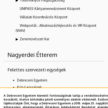
Tudományos Főigazgatóság
UNIPASS Kártyamenedzsment Központ
Vállalati Koordinációs Központ
Webportál-, Alkalmazásfejlesztés és VIR Központ
(WAV)
Zeneművészeti Kar
Nagyerdei Étterem
Felettes szervezeti egységek
Debreceni Egyetem
Külső egységek
Egyetemi Vendéglátó Hálózat
A Debreceni Egyetem kiemelt fontosságúnak tartja a rendelkezésére
bocsátott, illetve birtokába jutott személyes adatok védelmét. Ezúton
tájékoztatjuk Önt, hogy a Debreceni Egyetem a 2018. május 25. napjától
kötelezően alkalmazandó Általános Adatvédelmi Rendelet alapján