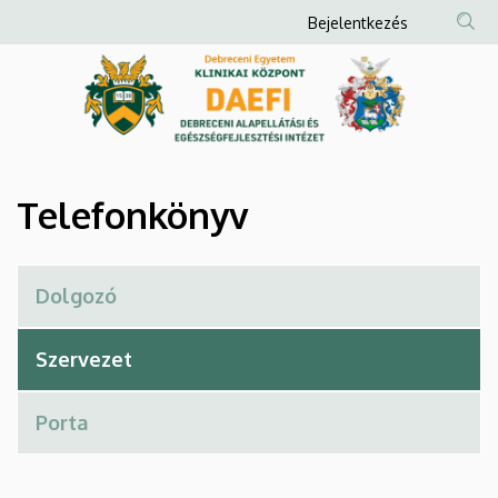
Telefonkönyv
Ugrás
Anonim
Bejelentkezés
a
Felhasználói
|
tartalomra
fiók
Debreceni
menüje
Alapellátási
és
Telefonkönyv
Egészségfejlesztési
Intézet