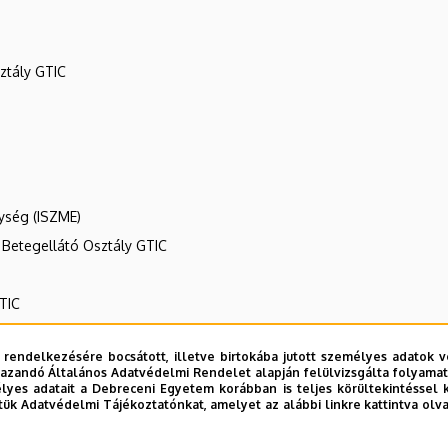
ztály GTIC
gység (ISZME)
v Betegellátó Osztály GTIC
TIC
 rendelkezésére bocsátott, illetve birtokába jutott személyes adatok v
azandó Általános Adatvédelmi Rendelet alapján felülvizsgálta folyamata
yes adatait a Debreceni Egyetem korábban is teljes körültekintéssel 
tük Adatvédelmi Tájékoztatónkat, amelyet az alábbi linkre kattintva olv