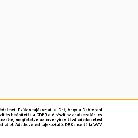
édelmét. Ezúton tájékoztatjuk Önt, hogy a Debreceni
it és beépítette a GDPR előírásait az adatkezelési és
kezelte, megfelelve az érvényben lévő adatkezelési
ashat el:
Adatkezelési tájékoztató.
DE Kancellária WAV