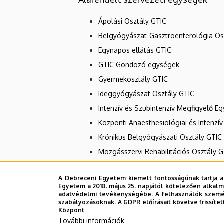
Ápolási Osztály GTIC
Belgyógyászat-Gasztroenterológia Os
Egynapos ellátás GTIC
GTIC Gondozó egységek
Gyermekosztály GTIC
Ideggyógyászat Osztály GTIC
Intenzív és Szubintenzív Megfigyelő E
Központi Anaesthesiológiai és Intenzí
Krónikus Belgyógyászati Osztály GTIC
Mozgásszervi Rehabilitációs Osztály G
Operatív Mátrix Osztály GTIC
A Debreceni Egyetem kiemelt fontosságúnak tartja a
Psychiátria Osztály GTIC
Egyetem a 2018. május 25. napjától kötelezően alkalm
adatvédelmi tevékenységébe. A felhasználók személ
Sürgősségi Betegellátó Osztály GTIC
szabályozásoknak. A GDPR előírásait követve frissítet
Szakrendelések GTIC
Központ
További információk