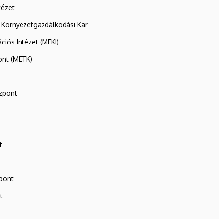
tézet
 Környezetgazdálkodási Kar
ációs Intézet (MEKI)
ont (METK)
zpont
t
zpont
t