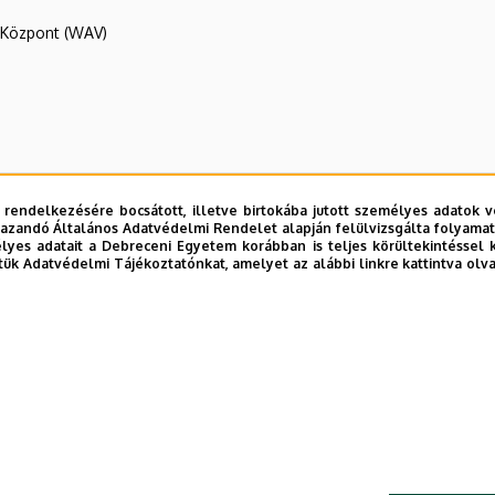
R Központ (WAV)
 rendelkezésére bocsátott, illetve birtokába jutott személyes adatok v
azandó Általános Adatvédelmi Rendelet alapján felülvizsgálta folyamata
yes adatait a Debreceni Egyetem korábban is teljes körültekintéssel 
tük Adatvédelmi Tájékoztatónkat, amelyet az alábbi linkre kattintva olv
ek
E telefonkönyvében
|
Külső személyek rögzítése a DE te