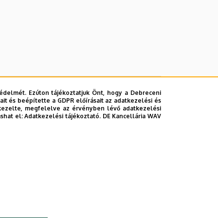
édelmét. Ezúton tájékoztatjuk Önt, hogy a Debreceni
it és beépítette a GDPR előírásait az adatkezelési és
kezelte, megfelelve az érvényben lévő adatkezelési
ashat el:
Adatkezelési tájékoztató.
DE Kancellária WAV
lefonkönyvében
|
Súgó
|
Hibabejelentés