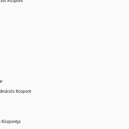
iós Központ
ar
rdinációs Központ
k Központja