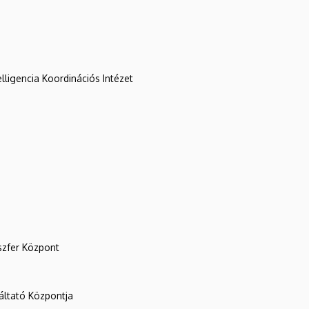
lligencia Koordinációs Intézet
szfer Központ
ltató Központja