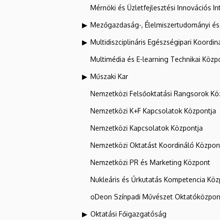
Mérnöki és Üzletfejlesztési Innovációs In
Mezőgazdaság-, Élelmiszertudományi és
Multidiszciplináris Egészségipari Koordin
Multimédia és E-learning Technikai Közp
Műszaki Kar
Nemzetközi Felsőoktatási Rangsorok Kö
Nemzetközi K+F Kapcsolatok Központja
Nemzetközi Kapcsolatok Központja
Nemzetközi Oktatást Koordináló Közpon
Nemzetközi PR és Marketing Központ
Nukleáris és Űrkutatás Kompetencia Kö
oDeon Színpadi Művészet Oktatóközpon
Oktatási Főigazgatóság