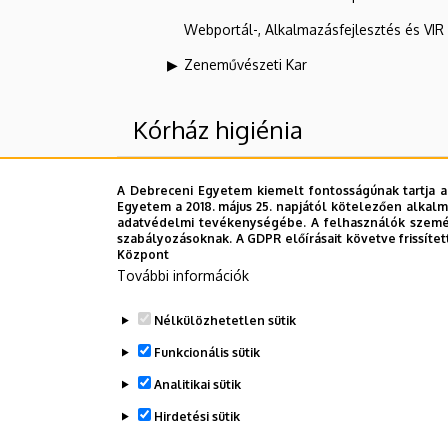
Webportál-, Alkalmazásfejlesztés és VI
Zeneművészeti Kar
Kórház higiénia
Felettes szervezeti egységek
A Debreceni Egyetem kiemelt fontosságúnak tartja a
Egyetem a 2018. május 25. napjától kötelezően alkalm
adatvédelmi tevékenységébe. A felhasználók személ
Debreceni Egyetem
szabályozásoknak. A GDPR előírásait követve frissítet
Központ
DE Klinikai Központ (DEKK)
További információk
Gróf Tisza István Campus
Nélkülözhetetlen sütik
GTIC Egyéb campus szervezeti egység
Funkcionális sütik
Analitikai sütik
Dolgozói adatmódosítás igénylése a D
Hirdetési sütik