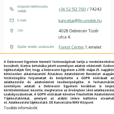
Központi telefonszám,
+36 52 512 700
/ 74242
mellék
kancellar@fin.unideb.hu
E-mail
4028 Debrecen Tüzér
Cím
utca 4.
Forest Center
, 1. emelet
Épület, emelet, szobaszám
Weboldal
A Debreceni Egyetem kiemelt fontosságúnak tartja a rendelkezésére
bocsátott, illetve birtokába jutott személyes adatok védelmét. Ezúton
tájékoztatjuk Önt, hogy a Debreceni Egyetem a 2018. május 25. napjától
kötelezően alkalmazandó Általános Adatvédelmi Rendelet alapján
felülvizsgálta folyamatait és beépítette a GDPR előírásait az
adatkezelési és adatvédelmi tevékenységébe. A felhasználók
személyes adatait a Debreceni Egyetem korábban is teljes
körültekintéssel kezelte, megfelelve az érvényben lévő adatkezelési
Dolgozói adatmódosítás igénylése a DE
szabályozásoknak. A GDPR előírásait követve frissítettük Adatvédelmi
telefonkönyvében
|
Külső személyek rögzítése a
Tájékoztatónkat, amelyet az alábbi linkre kattintva olvashat
el:
Adatkezelési tájékoztató.
DE Kancellária WAV Központ
DE telefonkönyvében
|
Súgó
|
Hibabejelentés
További információk