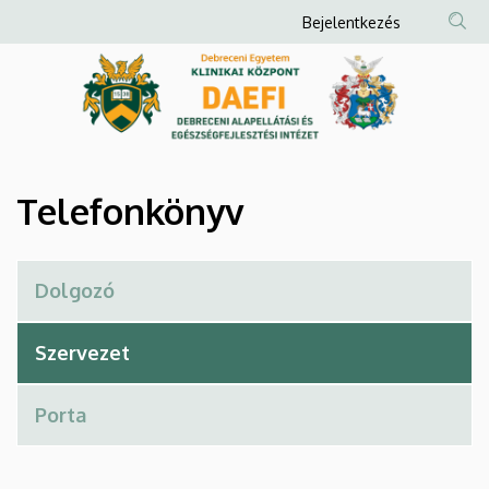
Telefonkönyv
Ugrás
Anonim
Bejelentkezés
a
Felhasználói
|
tartalomra
fiók
Debreceni
menüje
Alapellátási
és
Telefonkönyv
Egészségfejlesztési
Intézet