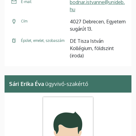
bodnar.istvanne@unideb.
E-mail
hu
4027 Debrecen, Egyetem
Cím
sugárút 13.
DE Tisza István
Épület, emelet, szobaszám
Kollégium, földszint
(iroda)
Sári Erika Éva
ügyvivő-szakértő