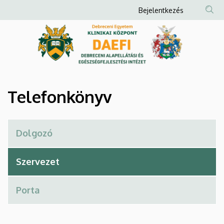
Telefonkönyv
Ugrás
Anonim
Bejelentkezés
a
Felhasználói
|
tartalomra
fiók
Debreceni
menüje
Alapellátási
és
Telefonkönyv
Egészségfejlesztési
Intézet