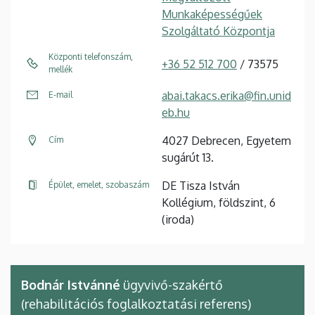
Munkaképességűek
Szolgáltató Központja
Központi telefonszám,
+36 52 512 700
/ 73575
mellék
abai.takacs.erika@fin.unid
E-mail
eb.hu
4027 Debrecen, Egyetem
Cím
sugárút 13.
DE Tisza István
Épület, emelet, szobaszám
Kollégium, földszint, 6
(iroda)
Bodnár Istvánné
ügyvivő-szakértő
(rehabilitációs foglalkoztatási referens)