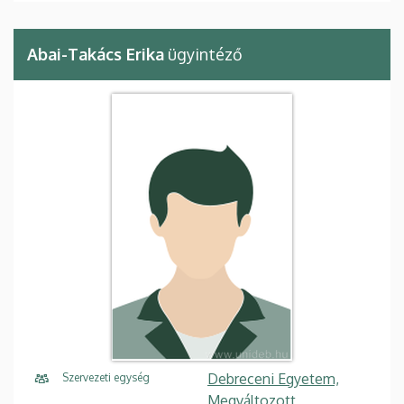
Abai-Takács Erika
ügyintéző
Debreceni Egyetem,
Szervezeti egység
Megváltozott