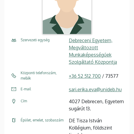
Debreceni Egyetem,
Szervezeti egység
Megváltozott
Munkaképességűek
Szolgáltató Központja
Központi telefonszám,
+36 52 512 700
/ 73577
mellék
sari.erika.eva@unideb.hu
E-mail
4027 Debrecen, Egyetem
Cím
sugárút 13.
DE Tisza István
Épület, emelet, szobaszám
Kollégium, földszint