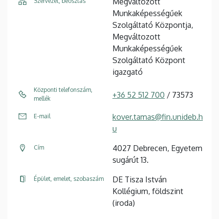
Megváltozott
Szervezet, beosztás
Munkaképességűek
Szolgáltató Központja,
Megváltozott
Munkaképességűek
Szolgáltató Központ
igazgató
Központi telefonszám,
+36 52 512 700
/ 73573
mellék
kover.tamas@fin.unideb.h
E-mail
u
4027 Debrecen, Egyetem
Cím
sugárút 13.
DE Tisza István
Épület, emelet, szobaszám
Kollégium, földszint
(iroda)