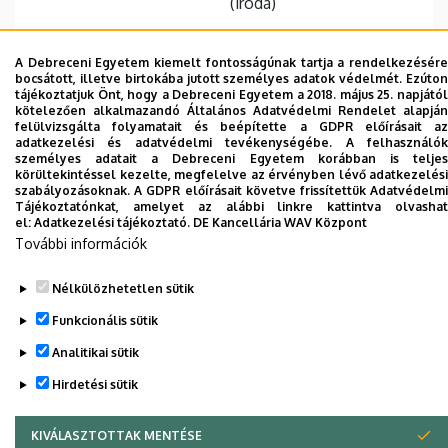
(iroda)
A Debreceni Egyetem kiemelt fontosságúnak tartja a rendelkezésére
bocsátott, illetve birtokába jutott személyes adatok védelmét. Ezúton
tájékoztatjuk Önt, hogy a Debreceni Egyetem a 2018. május 25. napjától
Dolgozói adatmódosítás igénylése a DE
kötelezően alkalmazandó Általános Adatvédelmi Rendelet alapján
felülvizsgálta folyamatait és beépítette a GDPR előírásait az
telefonkönyvében
|
Külső személyek rögzítése a
adatkezelési és adatvédelmi tevékenységébe. A felhasználók
DE telefonkönyvében
|
Súgó
|
Hibabejelentés
személyes adatait a Debreceni Egyetem korábban is teljes
körültekintéssel kezelte, megfelelve az érvényben lévő adatkezelési
szabályozásoknak. A GDPR előírásait követve frissítettük Adatvédelmi
Tájékoztatónkat, amelyet az alábbi linkre kattintva olvashat
el:
Adatkezelési tájékoztató.
DE Kancellária WAV Központ
További információk
Nélkülözhetetlen sütik
Funkcionális sütik
Analitikai sütik
Adatvédelem
Adatvédelem
Hirdetési sütik
Szerzői jog © 2026 Unideb
KIVÁLASZTOTTAK MENTÉSE
WITHDRAW CONSENT