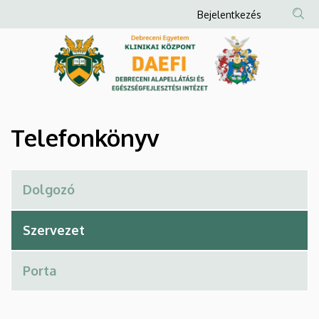
Telefonkönyv
Ugrás
Anonim
Bejelentkezés
a
Felhasználói
|
tartalomra
fiók
Debreceni
menüje
Alapellátási
és
Telefonkönyv
Egészségfejlesztési
Intézet