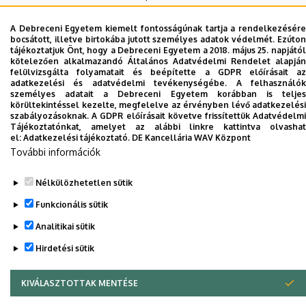
Kenézy Gyula Campus
A Debreceni Egyetem kiemelt fontosságúnak tartja a rendelkezésére
KK Diagnosztikáért felelős alelnök
bocsátott, illetve birtokába jutott személyes adatok védelmét. Ezúton
tájékoztatjuk Önt, hogy a Debreceni Egyetem a 2018. május 25. napjától
KK Orvosszakmai alelnök
kötelezően alkalmazandó Általános Adatvédelmi Rendelet alapján
felülvizsgálta folyamatait és beépítette a GDPR előírásait az
Nincs találat.
adatkezelési és adatvédelmi tevékenységébe. A felhasználók
személyes adatait a Debreceni Egyetem korábban is teljes
körültekintéssel kezelte, megfelelve az érvényben lévő adatkezelési
szabályozásoknak. A GDPR előírásait követve frissítettük Adatvédelmi
Tájékoztatónkat, amelyet az alábbi linkre kattintva olvashat
Dolgozói adatmódosítás igénylése a DE
el:
Adatkezelési tájékoztató.
DE Kancellária WAV Központ
telefonkönyvében
|
Külső személyek rögzítése a
További információk
DE telefonkönyvében
|
Súgó
|
Hibabejelentés
Nélkülözhetetlen sütik
Funkcionális sütik
Analitikai sütik
Hirdetési sütik
KIVÁLASZTOTTAK MENTÉSE
WITHDRAW CONSENT
Adatvédelem