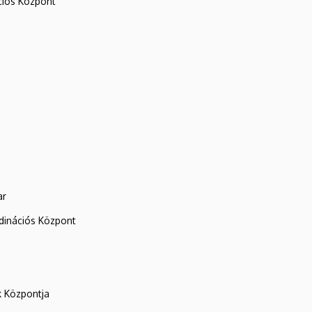
iós Központ
ar
rdinációs Központ
k Központja