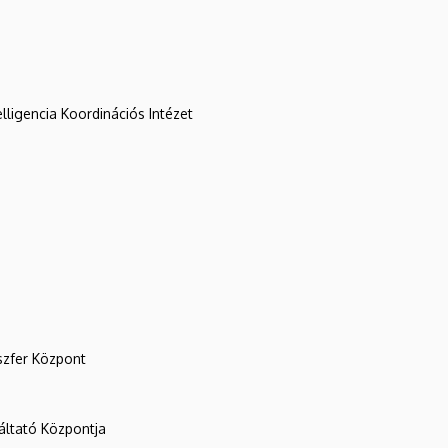
lligencia Koordinációs Intézet
szfer Központ
ltató Központja