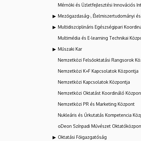
Mérnöki és Üzletfejlesztési Innovációs In
Mezőgazdaság-, Élelmiszertudományi és
Multidiszciplináris Egészségipari Koordin
Multimédia és E-learning Technikai Közp
Műszaki Kar
Nemzetközi Felsőoktatási Rangsorok Kö
Nemzetközi K+F Kapcsolatok Központja
Nemzetközi Kapcsolatok Központja
Nemzetközi Oktatást Koordináló Közpon
Nemzetközi PR és Marketing Központ
Nukleáris és Űrkutatás Kompetencia Kö
oDeon Színpadi Művészet Oktatóközpon
Oktatási Főigazgatóság