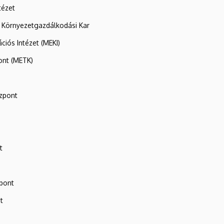
tézet
 Környezetgazdálkodási Kar
ációs Intézet (MEKI)
ont (METK)
zpont
t
zpont
t