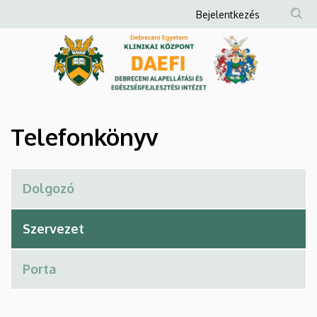
Telefonkönyv
Ugrás
Anonim
Bejelentkezés
a
Felhasználói
|
tartalomra
fiók
Debreceni
menüje
Alapellátási
és
Telefonkönyv
Egészségfejlesztési
Intézet