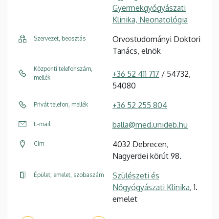
Gyermekgyógyászati
Klinika, Neonatológia
Orvostudományi Doktori
Szervezet, beosztás
Tanács, elnök
Központi telefonszám,
+36 52 411 717
/ 54732,
mellék
54080
+36 52 255 804
Privát telefon, mellék
balla@med.unideb.hu
E-mail
4032 Debrecen,
Cím
Nagyerdei körút 98.
Szülészeti és
Épület, emelet, szobaszám
Nőgyógyászati Klinika
, 1.
emelet