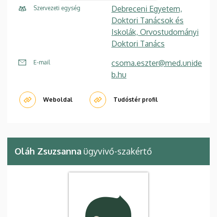
Debreceni Egyetem,
Szervezeti egység
Doktori Tanácsok és
Iskolák, Orvostudományi
Doktori Tanács
csoma.eszter@med.unide
E-mail
b.hu
Weboldal
Tudóstér profil
Oláh Zsuzsanna
ügyvivő-szakértő