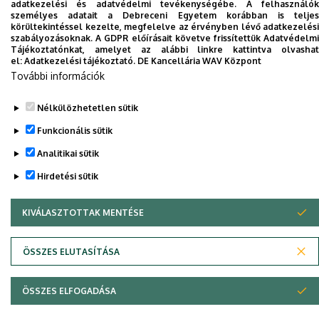
Dolgozói adatmódosítás igénylése a DE
adatkezelési és adatvédelmi tevékenységébe. A felhasználók
személyes adatait a Debreceni Egyetem korábban is teljes
telefonkönyvében
|
Külső személyek rögzítése a
körültekintéssel kezelte, megfelelve az érvényben lévő adatkezelési
DE telefonkönyvében
|
Súgó
|
Hibabejelentés
szabályozásoknak. A GDPR előírásait követve frissítettük Adatvédelmi
Tájékoztatónkat, amelyet az alábbi linkre kattintva olvashat
el:
Adatkezelési tájékoztató.
DE Kancellária WAV Központ
További információk
Nélkülözhetetlen sütik
Funkcionális sütik
Analitikai sütik
Hirdetési sütik
Adatvédelem
Adatvédelem
KIVÁLASZTOTTAK MENTÉSE
WITHDRAW CONSENT
Szerzői jog © 2026 Unideb
ÖSSZES ELUTASÍTÁSA
ÖSSZES ELFOGADÁSA