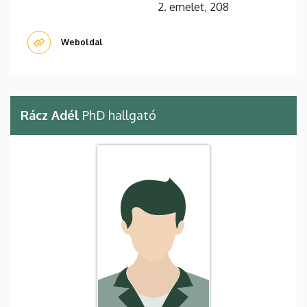
2. emelet, 208
Weboldal
Rácz Adél
PhD hallgató