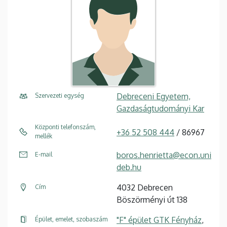
Debreceni Egyetem,
Szervezeti egység
Gazdaságtudományi Kar
Központi telefonszám,
+36 52 508 444
/ 86967
mellék
boros.henrietta@econ.uni
E-mail
deb.hu
4032 Debrecen
Cím
Böszörményi út 138
"F" épület GTK Fényház
,
Épület, emelet, szobaszám