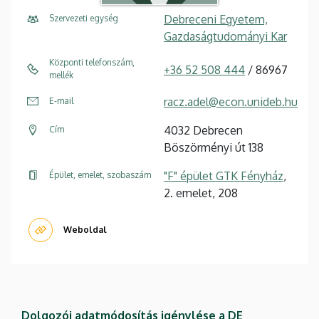
Debreceni Egyetem,
Szervezeti egység
Gazdaságtudományi Kar
Központi telefonszám,
+36 52 508 444
/ 86967
mellék
racz.adel@econ.unideb.hu
E-mail
4032 Debrecen
Cím
Böszörményi út 138
"F" épület GTK Fényház
,
Épület, emelet, szobaszám
2. emelet, 208
Weboldal
Dolgozói adatmódosítás igénylése a DE