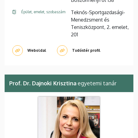
Böszörményi út 138
Teknős-Sportgazdasági-
Épület, emelet, szobaszám
Menedzsment és
Teniszközpont, 2. emelet,
201
Weboldal
Tudóstér profil
Prof. Dr. Dajnoki Krisztina
egyetemi tanár