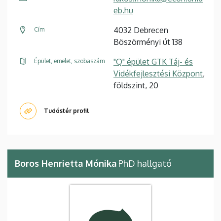
eb.hu
4032 Debrecen
Cím
Böszörményi út 138
"Q" épület GTK Táj- és
Épület, emelet, szobaszám
Vidékfejlesztési Központ
,
földszint, 20
Tudóstér profil
Boros Henrietta Mónika
PhD hallgató