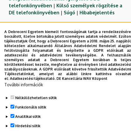
telefonkönyvében
|
Külső személyek rögzítése a
DE telefonkönyvében
|
Súgó
|
Hibabejelentés
A Debreceni Egyetem kiemelt fontosságúnak tartja a rendelkezésére
bocsátott, illetve birtokába jutott személyes adatok védelmét. Ezúton
tájékoztatjuk Önt, hogy a Debreceni Egyetem a 2018. május 25. napjától
kötelezően alkalmazandó Általános Adatvédelmi Rendelet alapján
felülvizsgálta folyamatait és beépítette a GDPR előírásait az
adatkezelési és adatvédelmi tevékenységébe. A felhasználók
személyes adatait a Debreceni Egyetem korábban is teljes
körültekintéssel kezelte, megfelelve az érvényben lévő adatkezelési
szabályozásoknak. A GDPR előírásait követve frissítettük Adatvédelmi
Adatvédelem
Adatvédelem
Tájékoztatónkat, amelyet az alábbi linkre kattintva olvashat
el:
Adatkezelési tájékoztató.
DE Kancellária WAV Központ
További információk
Szerzői jog © 2026 Unideb
Nélkülözhetetlen sütik
Funkcionális sütik
Analitikai sütik
Hirdetési sütik