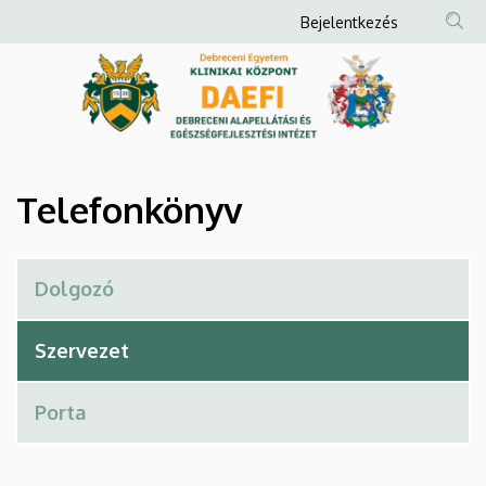
Telefonkönyv
Ugrás
Anonim
Bejelentkezés
a
Felhasználói
|
tartalomra
fiók
Debreceni
menüje
Alapellátási
és
Telefonkönyv
Egészségfejlesztési
Intézet