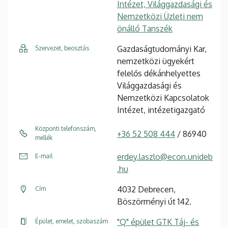
Intézet, Világgazdasági és
Nemzetközi Üzleti nem
önálló Tanszék
Gazdaságtudományi Kar,
Szervezet, beosztás
nemzetközi ügyekért
felelős dékánhelyettes
Világgazdasági és
Nemzetközi Kapcsolatok
Intézet, intézetigazgató
Központi telefonszám,
+36 52 508 444
/ 86940
mellék
erdey.laszlo@econ.unideb
E-mail
.hu
4032 Debrecen,
Cím
Böszörményi út 142.
"Q" épület GTK Táj- és
Épület, emelet, szobaszám