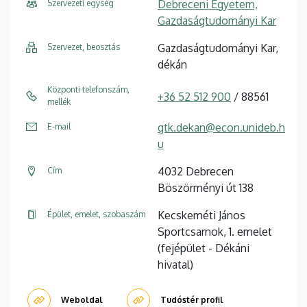
Debreceni Egyetem,
Szervezeti egység
Gazdaságtudományi Kar
Gazdaságtudományi Kar,
Szervezet, beosztás
dékán
Központi telefonszám,
+36 52 512 900
/ 88561
mellék
gtk.dekan@econ.unideb.h
E-mail
u
4032 Debrecen
Cím
Böszörményi út 138
Kecskeméti János
Épület, emelet, szobaszám
Sportcsarnok, 1. emelet
(fejépület - Dékáni
hivatal)
Weboldal
Tudóstér profil