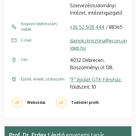
Szervezéstudományi
Intézet, intézetigazgató
Központi telefonszám,
+36 52 508 444
/ 88365
mellék
dajnoki.krisztina@econ.un
E-mail
ideb.hu
4032 Debrecen,
Cím
Böszörményi út 138.
"F" épület GTK Fényház
,
Épület, emelet, szobaszám
földszint, 10
Weboldal
Tudóstér profil
Prof. Dr. Erdey László
egyetemi tanár