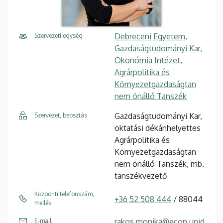
Debreceni Egyetem,
Szervezeti egység
Gazdaságtudományi Kar,
Ökonómia Intézet,
Agrárpolitika és
Környezetgazdaságtan
nem önálló Tanszék
Gazdaságtudományi Kar,
Szervezet, beosztás
oktatási dékánhelyettes
Agrárpolitika és
Környezetgazdaságtan
nem önálló Tanszék, mb.
tanszékvezető
Központi telefonszám,
+36 52 508 444
/ 88044
mellék
rakos.monika@econ.unid
E-mail