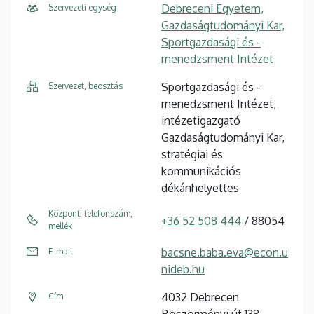
Debreceni Egyetem,
Szervezeti egység
Gazdaságtudományi Kar,
Sportgazdasági és -
menedzsment Intézet
Sportgazdasági és -
Szervezet, beosztás
menedzsment Intézet,
intézetigazgató
Gazdaságtudományi Kar,
stratégiai és
kommunikációs
dékánhelyettes
Központi telefonszám,
+36 52 508 444
/ 88054
mellék
bacsne.baba.eva@econ.u
E-mail
nideb.hu
4032 Debrecen
Cím