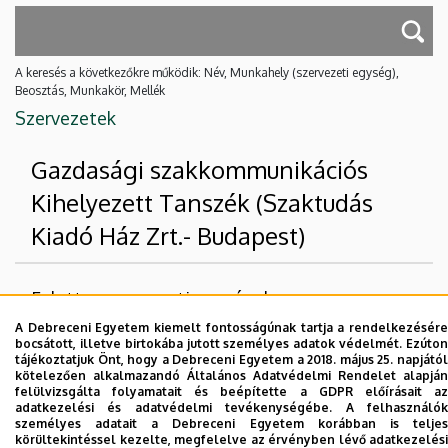
A keresés a következőkre működik: Név, Munkahely (szervezeti egység),
Beosztás, Munkakör, Mellék
Szervezetek
Gazdasági szakkommunikációs
Kihelyezett Tanszék (Szaktudás
Kiadó Ház Zrt.- Budapest)
Felettes szervezeti egységek
A Debreceni Egyetem kiemelt fontosságúnak tartja a rendelkezésére
Debreceni Egyetem
bocsátott, illetve birtokába jutott személyes adatok védelmét. Ezúton
tájékoztatjuk Önt, hogy a Debreceni Egyetem a 2018. május 25. napjától
Gazdaságtudományi Kar
kötelezően alkalmazandó Általános Adatvédelmi Rendelet alapján
felülvizsgálta folyamatait és beépítette a GDPR előírásait az
adatkezelési és adatvédelmi tevékenységébe. A felhasználók
Nincs találat.
személyes adatait a Debreceni Egyetem korábban is teljes
körültekintéssel kezelte, megfelelve az érvényben lévő adatkezelési