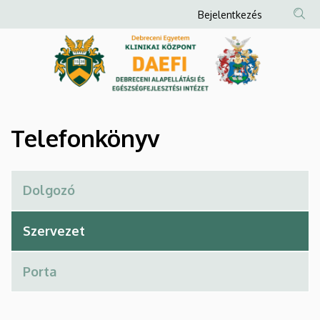
Telefonkönyv
Ugrás
Anonim
Bejelentkezés
a
Felhasználói
|
tartalomra
fiók
Debreceni
menüje
Alapellátási
és
Telefonkönyv
Egészségfejlesztési
Intézet