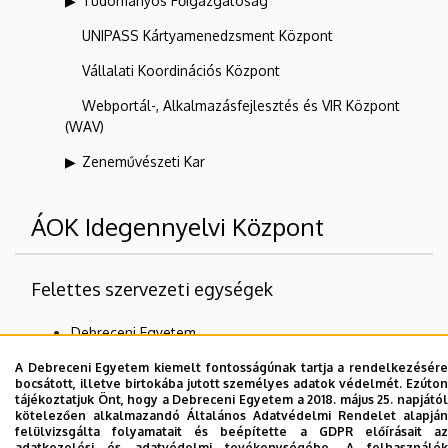
Tudományos Főigazgatóság
UNIPASS Kártyamenedzsment Központ
Vállalati Koordinációs Központ
Webportál-, Alkalmazásfejlesztés és VIR Központ
(WAV)
Zeneművészeti Kar
ÁOK Idegennyelvi Központ
Felettes szervezeti egységek
Debreceni Egyetem
Általános Orvostudományi Kar
A Debreceni Egyetem kiemelt fontosságúnak tartja a rendelkezésére
bocsátott, illetve birtokába jutott személyes adatok védelmét. Ezúton
tájékoztatjuk Önt, hogy a Debreceni Egyetem a 2018. május 25. napjától
kötelezően alkalmazandó Általános Adatvédelmi Rendelet alapján
felülvizsgálta folyamatait és beépítette a GDPR előírásait az
Dolgozói adatmódosítás igénylése a DE
adatkezelési és adatvédelmi tevékenységébe. A felhasználók