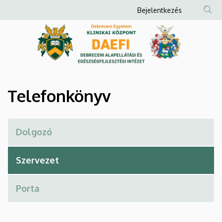
Telefonkönyv
Ugrás
Anonim
Bejelentkezés
a
Felhasználói
|
tartalomra
fiók
Debreceni
menüje
Alapellátási
és
Telefonkönyv
Egészségfejlesztési
Intézet