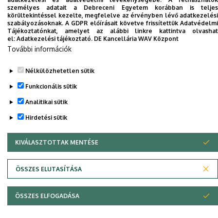
telefonkönyvében
|
Külső személyek rögzítése a
személyes adatait a Debreceni Egyetem korábban is teljes
körültekintéssel kezelte, megfelelve az érvényben lévő adatkezelési
DE telefonkönyvében
|
Súgó
|
Hibabejelentés
szabályozásoknak. A GDPR előírásait követve frissítettük Adatvédelmi
Tájékoztatónkat, amelyet az alábbi linkre kattintva olvashat
el:
Adatkezelési tájékoztató.
DE Kancellária WAV Központ
További információk
Nélkülözhetetlen sütik
Funkcionális sütik
Analitikai sütik
Hirdetési sütik
Adatvédelem
Adatvédelem
KIVÁLASZTOTTAK MENTÉSE
WITHDRAW CONSENT
Szerzői jog © 2026 Unideb
ÖSSZES ELUTASÍTÁSA
ÖSSZES ELFOGADÁSA