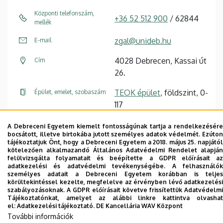
Központi telefonszám,
+36 52 512 900
/ 62844
mellék
zgal@unideb.hu
E-mail
4028 Debrecen, Kassai út
Cím
26.
TEOK épület
, földszint, 0-
Épület, emelet, szobaszám
117
A Debreceni Egyetem kiemelt fontosságúnak tartja a rendelkezésére
Tudóstér profil
bocsátott, illetve birtokába jutott személyes adatok védelmét. Ezúton
tájékoztatjuk Önt, hogy a Debreceni Egyetem a 2018. május 25. napjától
kötelezően alkalmazandó Általános Adatvédelmi Rendelet alapján
felülvizsgálta folyamatait és beépítette a GDPR előírásait az
adatkezelési és adatvédelmi tevékenységébe. A felhasználók
személyes adatait a Debreceni Egyetem korábban is teljes
körültekintéssel kezelte, megfelelve az érvényben lévő adatkezelési
Dolgozói adatmódosítás igénylése a DE
szabályozásoknak. A GDPR előírásait követve frissítettük Adatvédelmi
Tájékoztatónkat, amelyet az alábbi linkre kattintva olvashat
telefonkönyvében
|
Külső személyek rögzítése a
el:
Adatkezelési tájékoztató.
DE Kancellária WAV Központ
DE telefonkönyvében
|
Súgó
|
Hibabejelentés
További információk