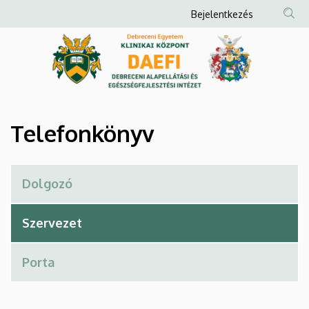
Telefonkönyv
Ugrás
Anonim
Bejelentkezés
a
Felhasználói
|
tartalomra
fiók
Debreceni
menüje
Alapellátási
és
Telefonkönyv
Egészségfejlesztési
Intézet