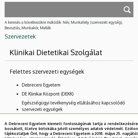
A keresés a következőkre működik: Név, Munkahely (szervezeti egység),
Beosztás, Munkakör, Mellék
Szervezetek
Klinikai Dietetikai Szolgálat
Felettes szervezeti egységek
Debreceni Egyetem
DE Klinikai Központ (DEKK)
Egészségügyi tevékenység ellátásához kapcsolódó
szervezeti egységek
KK Koordinációs alelnök
A Debreceni Egyetem kiemelt fontosságúnak tartja a rendelkezésére
Ápolási és Szakdolgozói Igazgatóság
bocsátott, illetve birtokába jutott személyes adatok védelmét. Ezúton
tájékoztatjuk Önt, hogy a Debreceni Egyetem a 2018. május 25. napjától
Egyetemi Dietetikai Szolgálat