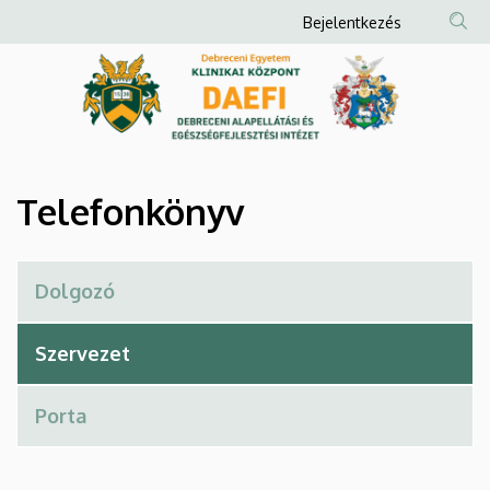
Telefonkönyv
Ugrás
Anonim
Bejelentkezés
a
Felhasználói
|
tartalomra
fiók
Debreceni
menüje
Alapellátási
és
Telefonkönyv
Egészségfejlesztési
Intézet