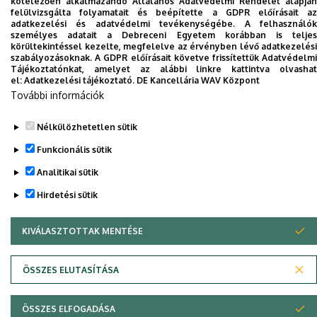
kötelezően alkalmazandó Általános Adatvédelmi Rendelet alapján
felülvizsgálta folyamatait és beépítette a GDPR előírásait az
adatkezelési és adatvédelmi tevékenységébe. A felhasználók
Nincs találat.
személyes adatait a Debreceni Egyetem korábban is teljes
körültekintéssel kezelte, megfelelve az érvényben lévő adatkezelési
szabályozásoknak. A GDPR előírásait követve frissítettük Adatvédelmi
Tájékoztatónkat, amelyet az alábbi linkre kattintva olvashat
Dolgozói adatmódosítás igénylése a DE
el:
Adatkezelési tájékoztató.
DE Kancellária WAV Központ
telefonkönyvében
|
Külső személyek rögzítése a
További információk
DE telefonkönyvében
|
Súgó
|
Hibabejelentés
Nélkülözhetetlen sütik
Funkcionális sütik
Analitikai sütik
Hirdetési sütik
KIVÁLASZTOTTAK MENTÉSE
WITHDRAW CONSENT
Adatvédelem
Adatvédelem
ÖSSZES ELUTASÍTÁSA
Szerzői jog © 2026 Unideb
ÖSSZES ELFOGADÁSA