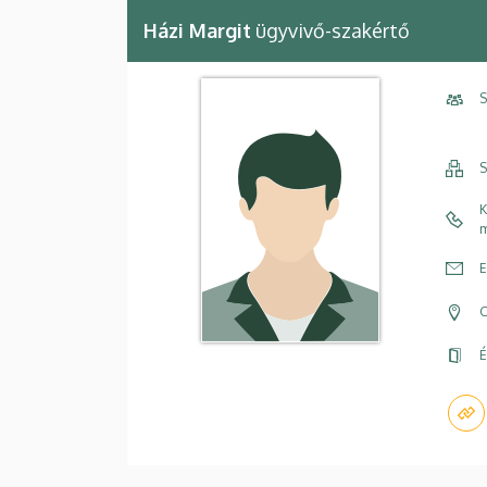
Házi Margit
ügyvivő-szakértő
S
S
K
m
E
C
É