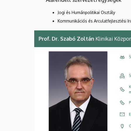
Jogi és Humánpolitikai Osztály
Kommunikációs és Arculatfejlesztési I
Prof. Dr. Szabó Zoltán
Klinikai Közpo
S
S
K
m
P
E
C