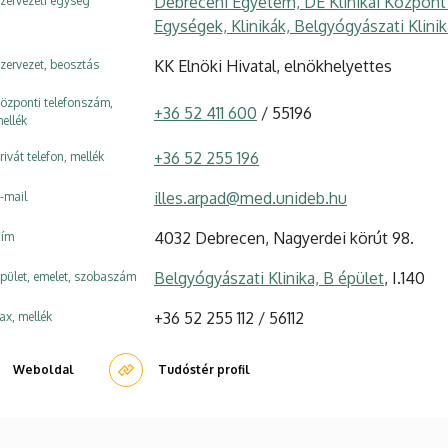
Debreceni Egyetem, DE Klinikai Központ
zervezeti egység
Egységek, Klinikák, Belgyógyászati Klinik
KK Elnöki Hivatal, elnökhelyettes
zervezet, beosztás
özponti telefonszám,
+36 52 411 600
/ 55196
ellék
+36 52 255 196
rivát telefon, mellék
illes.arpad@med.unideb.hu
-mail
4032 Debrecen, Nagyerdei körút 98.
ím
Belgyógyászati Klinika, B épület
, I.140
pület, emelet, szobaszám
+36 52 255 112 / 56112
ax, mellék
Weboldal
Tudóstér profil