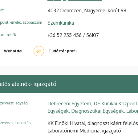
4032 Debrecen, Nagyerdei körút 98.
ím
Szemklinika
pület, emelet, szobaszám
+36 52 255 456 / 56107
ax, mellék
Weboldal
Tudóstér profil
elős alelnök- igazgató
Debreceni Egyetem, DE Klinikai Központ
zervezeti egység
Egységek, Diagnosztikai Egységek, Labo
KK Elnöki Hivatal, diagnosztikáért felelős
zervezet, beosztás
Laboratóriumi Medicina, igazgató