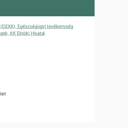
t (DEKK), Egészségügyi tevékenység
gek, KK Elnöki Hivatal
elet