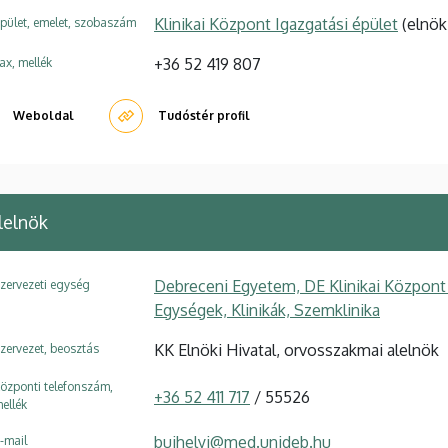
Klinikai Központ Igazgatási épület
(elnök
pület, emelet, szobaszám
+36 52 419 807
ax, mellék
Weboldal
Tudóstér profil
lelnök
Debreceni Egyetem, DE Klinikai Központ
zervezeti egység
Egységek, Klinikák, Szemklinika
KK Elnöki Hivatal, orvosszakmai alelnök
zervezet, beosztás
özponti telefonszám,
+36 52 411 717
/ 55526
ellék
bujhelyi@med.unideb.hu
-mail