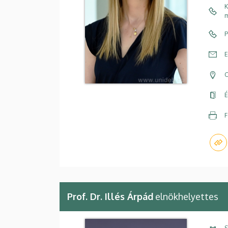
K
m
P
E
C
É
F
Prof. Dr. Illés Árpád
elnökhelyettes