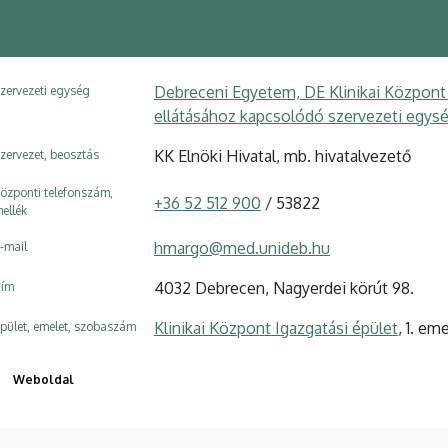
Debreceni Egyetem, DE Klinikai Közpon
zervezeti egység
ellátásához kapcsolódó szervezeti egysé
KK Elnöki Hivatal, mb. hivatalvezető
zervezet, beosztás
özponti telefonszám,
+36 52 512 900
/ 53822
ellék
hmargo@med.unideb.hu
-mail
4032 Debrecen, Nagyerdei körút 98.
ím
Klinikai Központ Igazgatási épület
, 1. em
pület, emelet, szobaszám
Weboldal