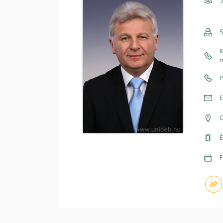
S
S
K
m
P
E
C
É
F