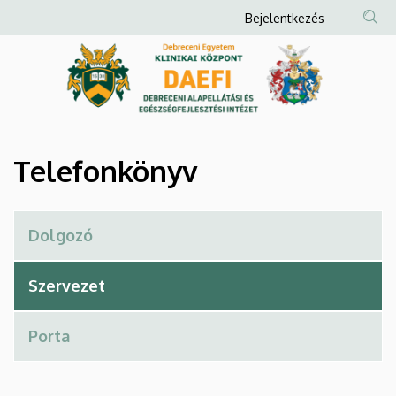
Telefonkönyv
Ugrás
Anonim
Bejelentkezés
a
Felhasználói
|
tartalomra
fiók
Debreceni
menüje
Alapellátási
és
Telefonkönyv
Egészségfejlesztési
Intézet