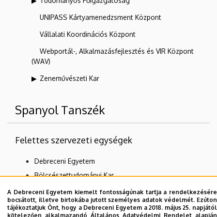
Tudományos Főigazgatóság
UNIPASS Kártyamenedzsment Központ
Vállalati Koordinációs Központ
Webportál-, Alkalmazásfejlesztés és VIR Központ
(WAV)
Zeneművészeti Kar
Spanyol Tanszék
Felettes szervezeti egységek
Debreceni Egyetem
Bölcsészettudományi Kar
Mediterrán Nyelvek és Kultúrák Intézete
A Debreceni Egyetem kiemelt fontosságúnak tartja a rendelkezésére
bocsátott, illetve birtokába jutott személyes adatok védelmét. Ezúton
tájékoztatjuk Önt, hogy a Debreceni Egyetem a 2018. május 25. napjától
kötelezően alkalmazandó Általános Adatvédelmi Rendelet alapján