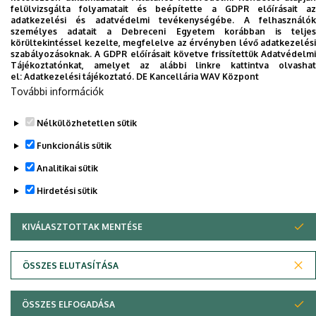
felülvizsgálta folyamatait és beépítette a GDPR előírásait az
Dolgozói adatmódosítás igénylése a DE
adatkezelési és adatvédelmi tevékenységébe. A felhasználók
telefonkönyvében
|
Külső személyek rögzítése a
személyes adatait a Debreceni Egyetem korábban is teljes
körültekintéssel kezelte, megfelelve az érvényben lévő adatkezelési
DE telefonkönyvében
|
Súgó
|
Hibabejelentés
szabályozásoknak. A GDPR előírásait követve frissítettük Adatvédelmi
Tájékoztatónkat, amelyet az alábbi linkre kattintva olvashat
el:
Adatkezelési tájékoztató.
DE Kancellária WAV Központ
További információk
Nélkülözhetetlen sütik
Funkcionális sütik
Analitikai sütik
Hirdetési sütik
Adatvédelem
Adatvédelem
KIVÁLASZTOTTAK MENTÉSE
WITHDRAW CONSENT
Szerzői jog © 2026 Unideb
ÖSSZES ELUTASÍTÁSA
ÖSSZES ELFOGADÁSA