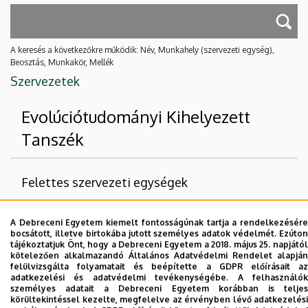
A keresés a következőkre működik: Név, Munkahely (szervezeti egység),
Beosztás, Munkakör, Mellék
Szervezetek
Evolúciótudományi Kihelyezett
Tanszék
Felettes szervezeti egységek
Debreceni Egyetem
A Debreceni Egyetem kiemelt fontosságúnak tartja a rendelkezésére
Természettudományi és Technológiai Kar
bocsátott, illetve birtokába jutott személyes adatok védelmét. Ezúton
tájékoztatjuk Önt, hogy a Debreceni Egyetem a 2018. május 25. napjától
Biológiai és Ökológiai Intézet
kötelezően alkalmazandó Általános Adatvédelmi Rendelet alapján
felülvizsgálta folyamatait és beépítette a GDPR előírásait az
adatkezelési és adatvédelmi tevékenységébe. A felhasználók
Nincs találat.
személyes adatait a Debreceni Egyetem korábban is teljes
körültekintéssel kezelte, megfelelve az érvényben lévő adatkezelési