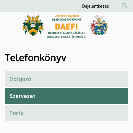
Telefonkönyv
Ugrás
Anonim
Bejelentkezés
a
Felhasználói
|
tartalomra
fiók
Debreceni
menüje
Alapellátási
és
Telefonkönyv
Egészségfejlesztési
Intézet