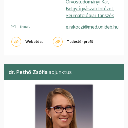
Orvostudományi Kar,
Belgyógyászati Intézet,
Reumatológiai Tanszék
e.rakoczi@med.unideb.hu
E-mail
Weboldal
Tudóstér profil
dr. Pethő Zsófia
adjunktus