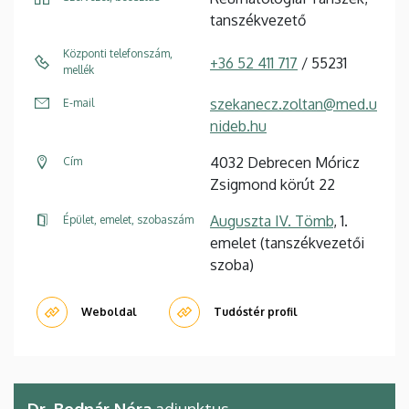
tanszékvezető
Központi telefonszám,
+36 52 411 717
/ 55231
mellék
szekanecz.zoltan@med.u
E-mail
nideb.hu
4032 Debrecen Móricz
Cím
Zsigmond körút 22
Auguszta IV. Tömb
, 1.
Épület, emelet, szobaszám
emelet (tanszékvezetői
szoba)
Weboldal
Tudóstér profil