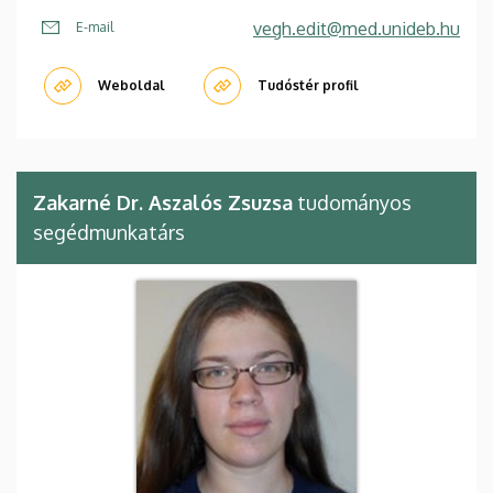
vegh.edit@med.unideb.hu
E-mail
Weboldal
Tudóstér profil
Zakarné Dr. Aszalós Zsuzsa
tudományos
segédmunkatárs