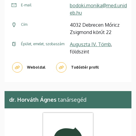
bodoki.monika@med.unid
E-mail
eb.hu
4032 Debrecen Móricz
Cím
Zsigmond körút 22
Auguszta IV. Tömb
,
Épület, emelet, szobaszám
földszint
Weboldal
Tudóstér profil
dr. Horváth Ágnes
tanársegéd