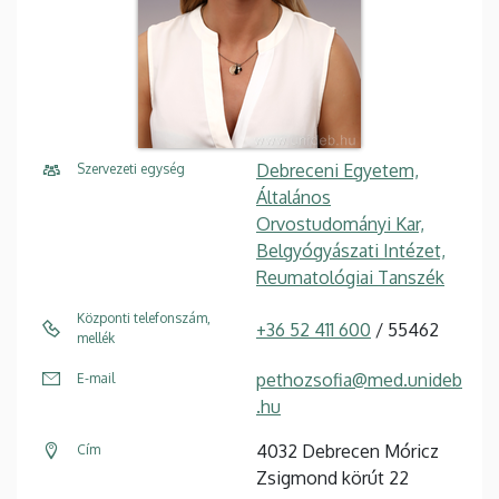
Debreceni Egyetem,
Szervezeti egység
Általános
Orvostudományi Kar,
Belgyógyászati Intézet,
Reumatológiai Tanszék
Központi telefonszám,
+36 52 411 600
/ 55462
mellék
pethozsofia@med.unideb
E-mail
.hu
4032 Debrecen Móricz
Cím
Zsigmond körút 22