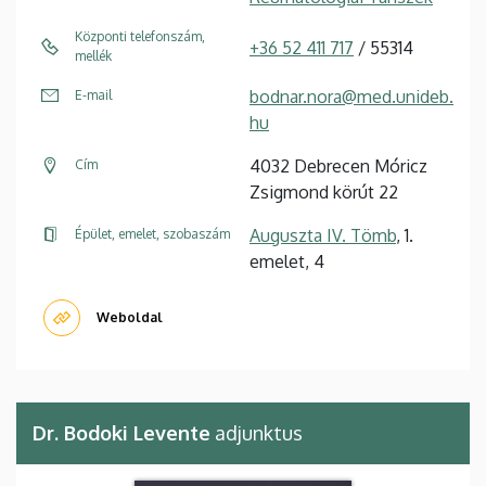
Központi telefonszám,
+36 52 411 717
/ 55314
mellék
bodnar.nora@med.unideb.
E-mail
hu
4032 Debrecen Móricz
Cím
Zsigmond körút 22
Auguszta IV. Tömb
, 1.
Épület, emelet, szobaszám
emelet, 4
Weboldal
Dr. Bodoki Levente
adjunktus