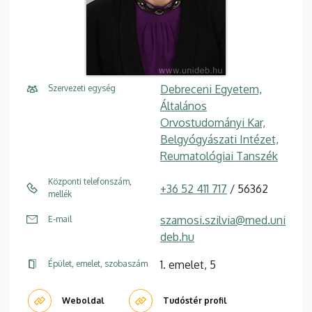
Debreceni Egyetem,
Szervezeti egység
Általános
Orvostudományi Kar,
Belgyógyászati Intézet,
Reumatológiai Tanszék
Központi telefonszám,
+36 52 411 717
/ 56362
mellék
szamosi.szilvia@med.uni
E-mail
deb.hu
1. emelet, 5
Épület, emelet, szobaszám
Weboldal
Tudóstér profil