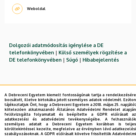
Weboldal
Dolgozói adatmódosítás igénylése a DE
telefonkönyvében
|
Külső személyek rögzítése a
DE telefonkönyvében
|
Súgó
|
Hibabejelentés
A Debreceni Egyetem kiemelt fontosságúnak tartja a rendelkezésére
bocsátott, illetve birtokába jutott személyes adatok védelmét. Ezúton
tájékoztatjuk Önt, hogy a Debreceni Egyetem a 2018. május 25. napjától
kötelezően alkalmazandó Általános Adatvédelmi Rendelet alapján
felülvizsgálta folyamatait és beépítette a GDPR előírásait az
adatkezelési és adatvédelmi tevékenységébe. A felhasználók
Adatvédelem
Adatvédelem
személyes adatait a Debreceni Egyetem korábban is teljes
körültekintéssel kezelte, megfelelve az érvényben lévő adatkezelési
szabályozásoknak. A GDPR előírásait követve frissítettük Adatvédelmi