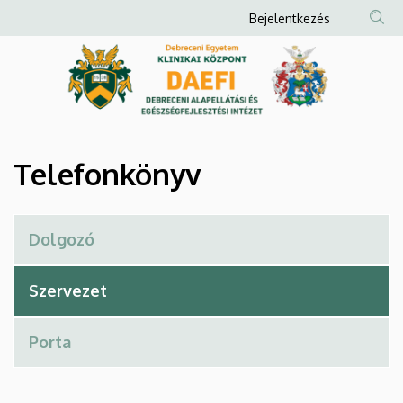
Telefonkönyv
Ugrás
Anonim
Bejelentkezés
a
Felhasználói
|
tartalomra
fiók
Debreceni
menüje
Alapellátási
és
Telefonkönyv
Egészségfejlesztési
Intézet