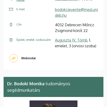
mellék
bodoki.levente@med.uni
E-mail
deb.hu
4032 Debrecen Móricz
Cím
Zsigmond körút 22
Auguszta IV. Tömb
, 1.
Épület, emelet, szobaszám
emelet, 3 (orvosi szoba)
Weboldal
Dr. Bodoki Monika
tudományos
segédmunkatárs