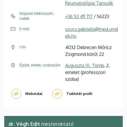
Reumatológiai Tanszék
Központi telefonszám,
+36 52 411 717
/ 56223
mellék
szucs.gabriella@med.unid
E-mail
eb.hu
4032 Debrecen Móricz
Cím
Zsigmond körút 22
Auguszta III. Tömb
, 2.
Épület, emelet, szobaszám
emelet (professzori
szoba)
Weboldal
Tudóstér profil
dr. Végh Edit
mesteroktató