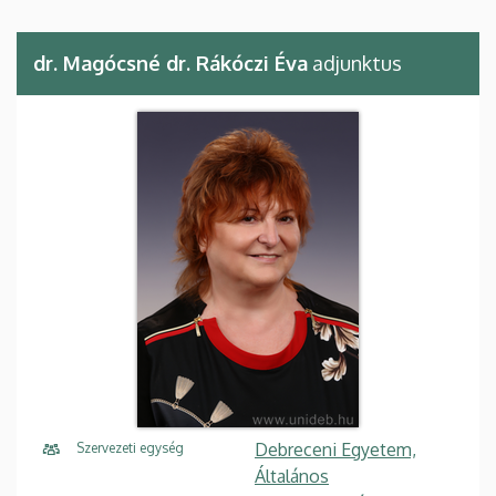
dr. Magócsné dr. Rákóczi Éva
adjunktus
Debreceni Egyetem,
Szervezeti egység
Általános