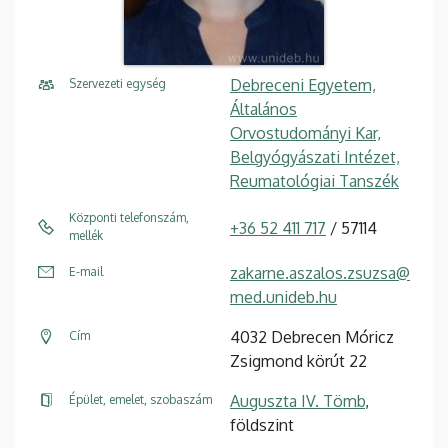
Debreceni Egyetem,
Szervezeti egység
Általános
Orvostudományi Kar,
Belgyógyászati Intézet,
Reumatológiai Tanszék
Központi telefonszám,
+36 52 411 717
/ 57114
mellék
zakarne.aszalos.zsuzsa@
E-mail
med.unideb.hu
4032 Debrecen Móricz
Cím
Zsigmond körút 22
Auguszta IV. Tömb
,
Épület, emelet, szobaszám
földszint