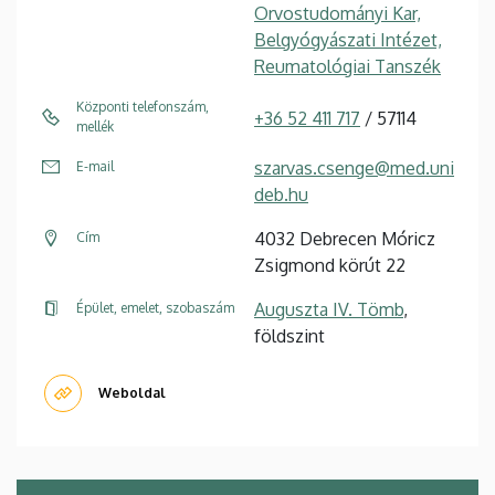
Orvostudományi Kar,
Belgyógyászati Intézet,
Reumatológiai Tanszék
Központi telefonszám,
+36 52 411 717
/ 57114
mellék
szarvas.csenge@med.uni
E-mail
deb.hu
4032 Debrecen Móricz
Cím
Zsigmond körút 22
Auguszta IV. Tömb
,
Épület, emelet, szobaszám
földszint
Weboldal