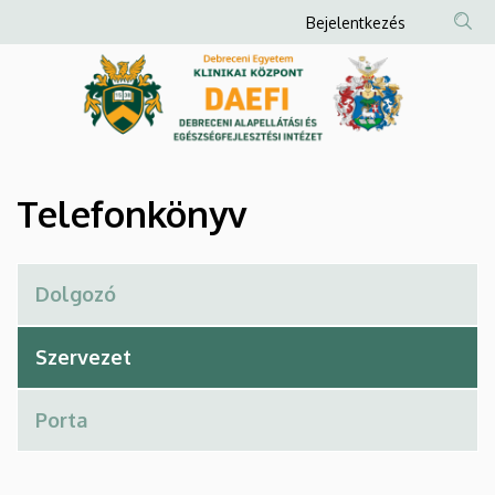
Telefonkönyv
Ugrás
Anonim
Bejelentkezés
a
Felhasználói
|
tartalomra
fiók
Debreceni
menüje
Alapellátási
és
Telefonkönyv
Egészségfejlesztési
Intézet