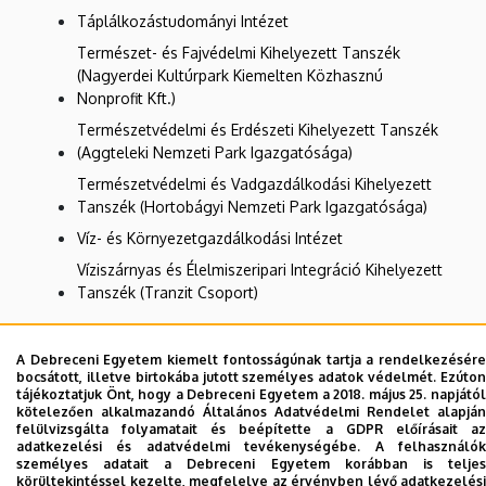
Táplálkozástudományi Intézet
Természet- és Fajvédelmi Kihelyezett Tanszék
(Nagyerdei Kultúrpark Kiemelten Közhasznú
Nonprofit Kft.)
Természetvédelmi és Erdészeti Kihelyezett Tanszék
(Aggteleki Nemzeti Park Igazgatósága)
Természetvédelmi és Vadgazdálkodási Kihelyezett
Tanszék (Hortobágyi Nemzeti Park Igazgatósága)
Víz- és Környezetgazdálkodási Intézet
Víziszárnyas és Élelmiszeripari Integráció Kihelyezett
Tanszék (Tranzit Csoport)
A Debreceni Egyetem kiemelt fontosságúnak tartja a rendelkezésére
Dolgozói adatmódosítás igénylése a DE
bocsátott, illetve birtokába jutott személyes adatok védelmét. Ezúton
tájékoztatjuk Önt, hogy a Debreceni Egyetem a 2018. május 25. napjától
telefonkönyvében
|
Külső személyek rögzítése a
kötelezően alkalmazandó Általános Adatvédelmi Rendelet alapján
DE telefonkönyvében
|
Súgó
|
Hibabejelentés
felülvizsgálta folyamatait és beépítette a GDPR előírásait az
adatkezelési és adatvédelmi tevékenységébe. A felhasználók
személyes adatait a Debreceni Egyetem korábban is teljes
körültekintéssel kezelte, megfelelve az érvényben lévő adatkezelési