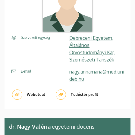
Debreceni Egyetem,
Szervezeti egység
Általános
Orvostudományi Kar,
Szemészeti Tanszék
nagy.annamaria@med.uni
E-mail
deb.hu
Weboldal
Tudóstér profil
dr. Nagy Valéria
egyetemi docens