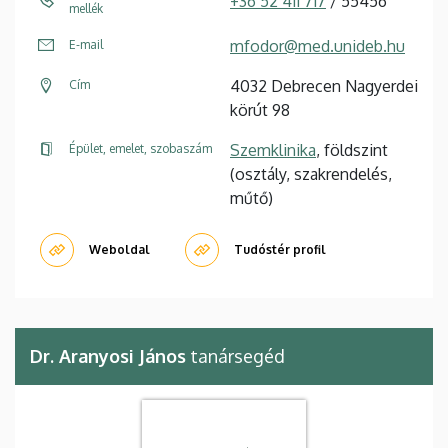
+36 52 411 717
/ 55456
mellék
mfodor@med.unideb.hu
E-mail
4032 Debrecen Nagyerdei
Cím
körút 98
Szemklinika
, földszint
Épület, emelet, szobaszám
(osztály, szakrendelés,
műtő)
Weboldal
Tudóstér profil
Dr. Aranyosi János
tanársegéd