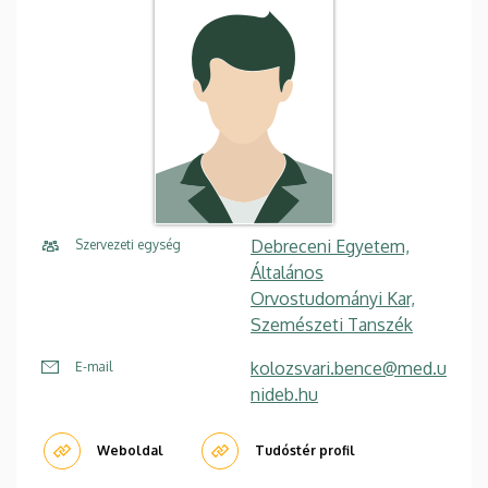
Debreceni Egyetem,
Szervezeti egység
Általános
Orvostudományi Kar,
Szemészeti Tanszék
kolozsvari.bence@med.u
E-mail
nideb.hu
Weboldal
Tudóstér profil