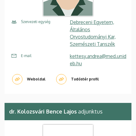
Debreceni Egyetem,
Szervezeti egység
Általános
Orvostudományi Kar,
Szemészeti Tanszék
kettesy.andrea@med.unid
E-mail
eb.hu
Weboldal
Tudóstér profil
dr. Kolozsvári Bence Lajos
adjunktus