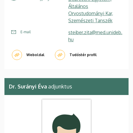
Általános
Orvostudományi Kar,
Szemészeti Tanszék
steiber.zita@med.unideb.
E-mail
hu
Weboldal
Tudóstér profil
Dr. Surányi Éva
adjunktus