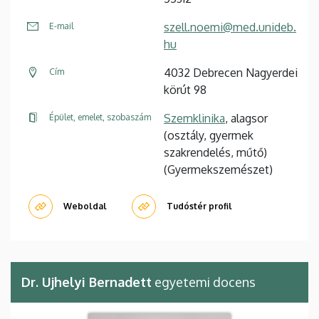
szell.noemi@med.unideb.
E-mail
hu
4032 Debrecen Nagyerdei
Cím
körút 98
Szemklinika
, alagsor
Épület, emelet, szobaszám
(osztály, gyermek
szakrendelés, műtő)
(Gyermekszemészet)
Weboldal
Tudóstér profil
Dr. Ujhelyi Bernadett
egyetemi docens