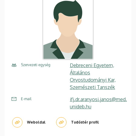
Debreceni Egyetem,
Szervezeti egység
Általános
Orvostudományi Kar,
Szemészeti Tanszék
ifj.dr.aranyosi.janos@med.
E-mail
unideb.hu
Weboldal
Tudóstér profil