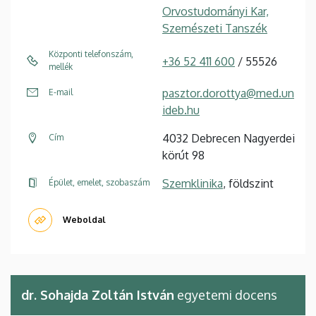
Orvostudományi Kar,
Szemészeti Tanszék
Központi telefonszám,
+36 52 411 600
/ 55526
mellék
pasztor.dorottya@med.un
E-mail
ideb.hu
4032 Debrecen Nagyerdei
Cím
körút 98
Szemklinika
, földszint
Épület, emelet, szobaszám
Weboldal
dr. Sohajda Zoltán István
egyetemi docens