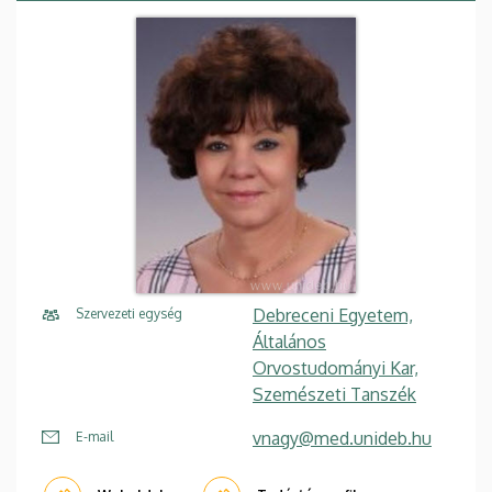
Debreceni Egyetem,
Szervezeti egység
Általános
Orvostudományi Kar,
Szemészeti Tanszék
vnagy@med.unideb.hu
E-mail