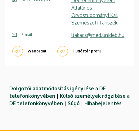
Debreceni Egyetem,
Általános
Orvostudományi Kar,
Szemészeti Tanszék
ltakacs@med.unideb.hu
E-mail
Weboldal
Tudóstér profil
Dolgozói adatmódosítás igénylése a DE
telefonkönyvében
|
Külső személyek rögzítése a
DE telefonkönyvében
|
Súgó
|
Hibabejelentés