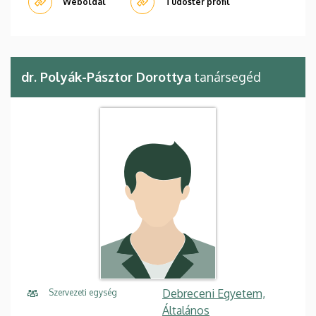
Weboldal
Tudóstér profil
dr. Polyák-Pásztor Dorottya
tanársegéd
Debreceni Egyetem,
Szervezeti egység
Általános