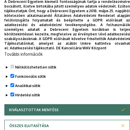
A Debreceni Egyetem kiemelt fontosságúnak tartja a rendelkezésére
bocsátott, illetve birtokába jutott személyes adatok védelmét. Ezúton
tájékoztatjuk Önt, hogy a Debreceni Egyetem a 2018. május 25. napjától
kötelezően alkalmazandó Általános Adatvédelmi Rendelet alapján
felülvizsgálta folyamatait és beépítette a GDPR előírásait az
adatkezelési és adatvédelmi tevékenységébe. A felhasználók
Adatvédelem
Adatvédelem
személyes adatait a Debreceni Egyetem korábban is teljes
körültekintéssel kezelte, megfelelve az érvényben lévő adatkezelési
szabályozásoknak. A GDPR előírásait követve frissítettük Adatvédelmi
Szerzői jog © 2026 Unideb
Tájékoztatónkat, amelyet az alábbi linkre kattintva olvashat
el:
Adatkezelési tájékoztató.
DE Kancellária WAV Központ
További információk
Nélkülözhetetlen sütik
Funkcionális sütik
Analitikai sütik
Hirdetési sütik
KIVÁLASZTOTTAK MENTÉSE
WITHDRAW CONSENT
ÖSSZES ELUTASÍTÁSA