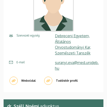
Debreceni Egyetem,
Szervezeti egység
Általános
Orvostudományi Kar,
Szemészeti Tanszék
suranyi.eva@med.unideb.
E-mail
hu
Weboldal
Tudóstér profil
dr. Széll Noémi
adjunktus