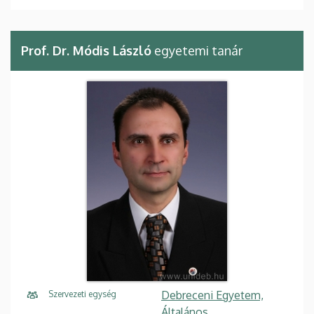
Prof. Dr. Módis László
egyetemi tanár
Debreceni Egyetem,
Szervezeti egység
Általános