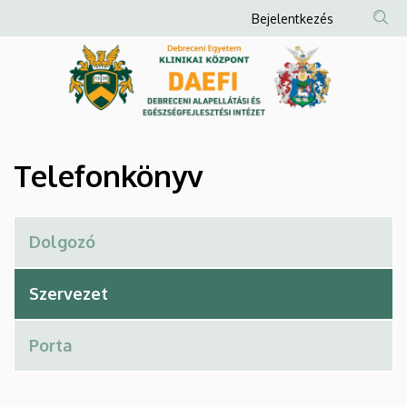
Telefonkönyv
Ugrás
Anonim
Bejelentkezés
a
Felhasználói
|
tartalomra
fiók
Debreceni
menüje
Alapellátási
és
Telefonkönyv
Egészségfejlesztési
Intézet