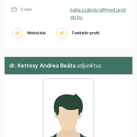
balla.szabolcs@med.unid
E-mail
eb.hu
Weboldal
Tudóstér profil
dr. Kettesy Andrea Beáta
adjunktus