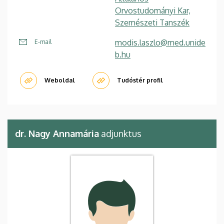
Orvostudományi Kar,
Szemészeti Tanszék
modis.laszlo@med.unide
E-mail
b.hu
Weboldal
Tudóstér profil
dr. Nagy Annamária
adjunktus