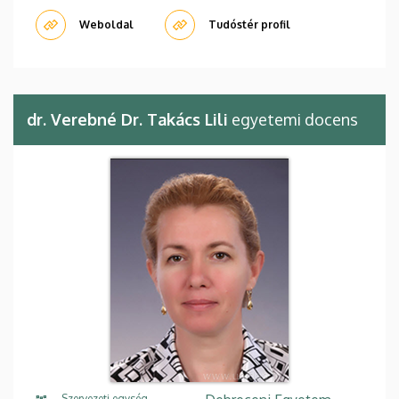
Weboldal
Tudóstér profil
dr. Verebné Dr. Takács Lili
egyetemi docens
Szervezeti egység