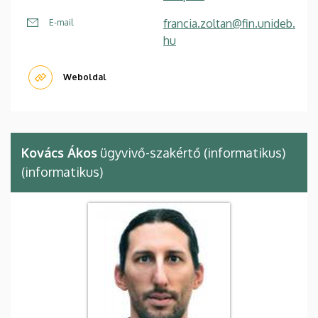
francia.zoltan@fin.unideb.
E-mail
hu
Weboldal
Kovács Ákos
ügyvivő-szakértő (informatikus)
(informatikus)