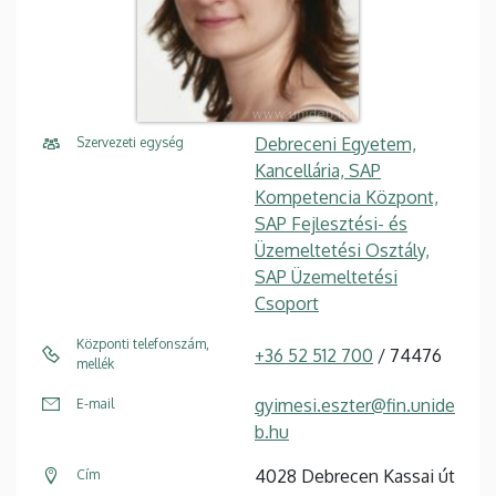
Debreceni Egyetem,
Szervezeti egység
Kancellária, SAP
Kompetencia Központ,
SAP Fejlesztési- és
Üzemeltetési Osztály,
SAP Üzemeltetési
Csoport
Központi telefonszám,
+36 52 512 700
/ 74476
mellék
gyimesi.eszter@fin.unide
E-mail
b.hu
4028 Debrecen Kassai út
Cím