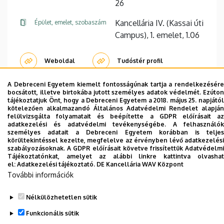
26
Kancellária IV. (Kassai úti
Épület, emelet, szobaszám
Campus), 1. emelet, 1.06
Weboldal
Tudóstér profil
A Debreceni Egyetem kiemelt fontosságúnak tartja a rendelkezésére
bocsátott, illetve birtokába jutott személyes adatok védelmét. Ezúton
tájékoztatjuk Önt, hogy a Debreceni Egyetem a 2018. május 25. napjától
kötelezően alkalmazandó Általános Adatvédelmi Rendelet alapján
felülvizsgálta folyamatait és beépítette a GDPR előírásait az
Dolgozói adatmódosítás igénylése a DE
adatkezelési és adatvédelmi tevékenységébe. A felhasználók
telefonkönyvében
|
Külső személyek rögzítése a
személyes adatait a Debreceni Egyetem korábban is teljes
körültekintéssel kezelte, megfelelve az érvényben lévő adatkezelési
DE telefonkönyvében
|
Súgó
|
Hibabejelentés
szabályozásoknak. A GDPR előírásait követve frissítettük Adatvédelmi
Tájékoztatónkat, amelyet az alábbi linkre kattintva olvashat
el:
Adatkezelési tájékoztató.
DE Kancellária WAV Központ
További információk
Nélkülözhetetlen sütik
Funkcionális sütik