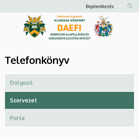
Telefonkönyv
Ugrás
Anonim
Bejelentkezés
a
Felhasználói
|
tartalomra
fiók
Debreceni
menüje
Alapellátási
és
Telefonkönyv
Egészségfejlesztési
Intézet