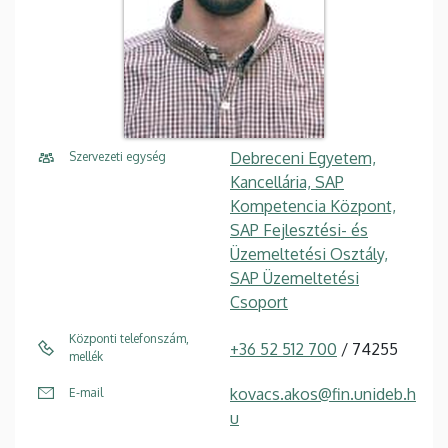
Debreceni Egyetem,
Szervezeti egység
Kancellária, SAP
Kompetencia Központ,
SAP Fejlesztési- és
Üzemeltetési Osztály,
SAP Üzemeltetési
Csoport
Központi telefonszám,
+36 52 512 700
/ 74255
mellék
kovacs.akos@fin.unideb.h
E-mail
u