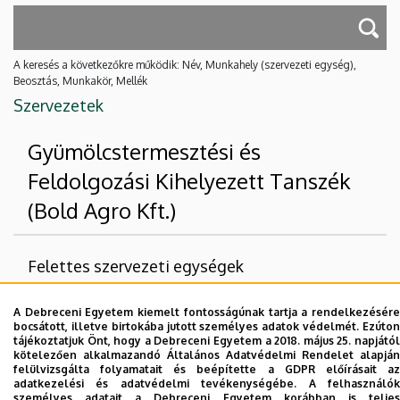
A keresés a következőkre működik: Név, Munkahely (szervezeti egység),
Beosztás, Munkakör, Mellék
Szervezetek
Gyümölcstermesztési és
Feldolgozási Kihelyezett Tanszék
(Bold Agro Kft.)
Felettes szervezeti egységek
Debreceni Egyetem
A Debreceni Egyetem kiemelt fontosságúnak tartja a rendelkezésére
bocsátott, illetve birtokába jutott személyes adatok védelmét. Ezúton
Mezőgazdaság-, Élelmiszertudományi és
tájékoztatjuk Önt, hogy a Debreceni Egyetem a 2018. május 25. napjától
Környezetgazdálkodási Kar
kötelezően alkalmazandó Általános Adatvédelmi Rendelet alapján
felülvizsgálta folyamatait és beépítette a GDPR előírásait az
adatkezelési és adatvédelmi tevékenységébe. A felhasználók
Nincs találat.
személyes adatait a Debreceni Egyetem korábban is teljes