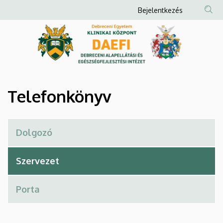
Telefonkönyv
Ugrás
Anonim
Bejelentkezés
a
Felhasználói
|
tartalomra
fiók
Debreceni
menüje
Alapellátási
és
Telefonkönyv
Egészségfejlesztési
Intézet