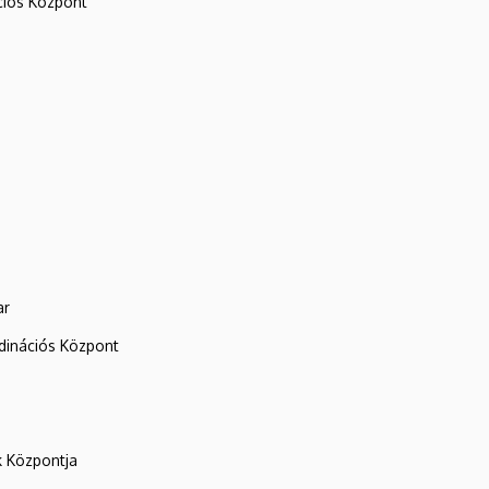
iós Központ
ar
rdinációs Központ
k Központja