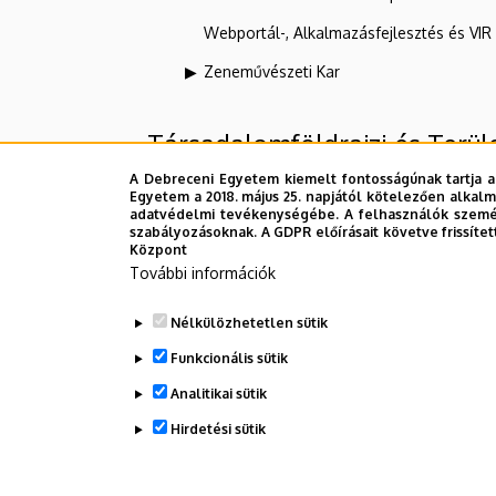
Webportál-, Alkalmazásfejlesztés és VI
Zeneművészeti Kar
Társadalomföldrajzi és Terül
A Debreceni Egyetem kiemelt fontosságúnak tartja a
Egyetem a 2018. május 25. napjától kötelezően alkalm
Felettes szervezeti egységek
adatvédelmi tevékenységébe. A felhasználók személ
szabályozásoknak. A GDPR előírásait követve frissítet
Központ
Debreceni Egyetem
További információk
Természettudományi és Technológiai 
Nélkülözhetetlen sütik
Földtudományi Intézet
Funkcionális sütik
Analitikai sütik
Dolgozói adatmódosítás igénylése a D
Hirdetési sütik
WITHDRAW CONSENT