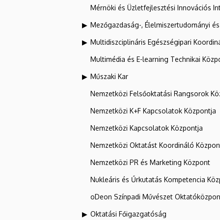
Mérnöki és Üzletfejlesztési Innovációs In
Mezőgazdaság-, Élelmiszertudományi és
Multidiszciplináris Egészségipari Koordin
Multimédia és E-learning Technikai Közp
Műszaki Kar
Nemzetközi Felsőoktatási Rangsorok Kö
Nemzetközi K+F Kapcsolatok Központja
Nemzetközi Kapcsolatok Központja
Nemzetközi Oktatást Koordináló Közpon
Nemzetközi PR és Marketing Központ
Nukleáris és Űrkutatás Kompetencia Kö
oDeon Színpadi Művészet Oktatóközpon
Oktatási Főigazgatóság