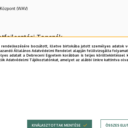
R Központ (WAV)
etfejlesztési Tanszék
 rendelkezésére bocsátott, illetve birtokába jutott személyes adatok v
azandó Általános Adatvédelmi Rendelet alapján felülvizsgálta folyamata
yes adatait a Debreceni Egyetem korábban is teljes körültekintéssel 
tük Adatvédelmi Tájékoztatónkat, amelyet az alábbi linkre kattintva olv
Kar
E telefonkönyvében
|
Külső személyek rögzítése a DE te
KIVÁLASZTOTTAK MENTÉSE
ÖSSZES ELU