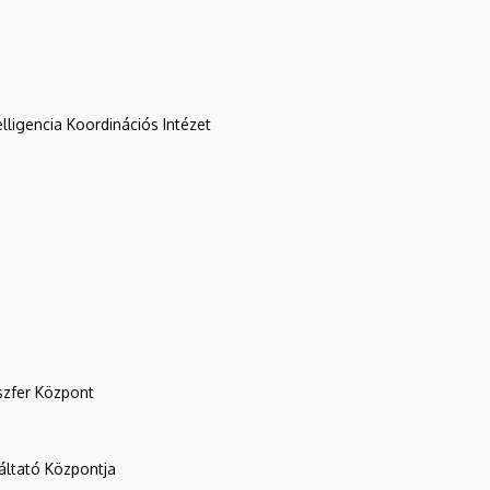
lligencia Koordinációs Intézet
szfer Központ
ltató Központja