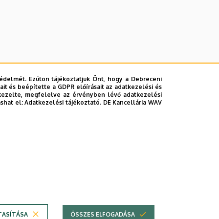
édelmét. Ezúton tájékoztatjuk Önt, hogy a Debreceni
it és beépítette a GDPR előírásait az adatkezelési és
kezelte, megfelelve az érvényben lévő adatkezelési
ashat el:
Adatkezelési tájékoztató.
DE Kancellária WAV
lefonkönyvében
|
Súgó
|
Hibabejelentés
TASÍTÁSA
ÖSSZES ELFOGADÁSA