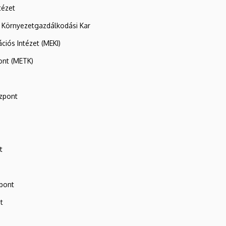
tézet
 Környezetgazdálkodási Kar
ációs Intézet (MEKI)
ont (METK)
zpont
t
zpont
t