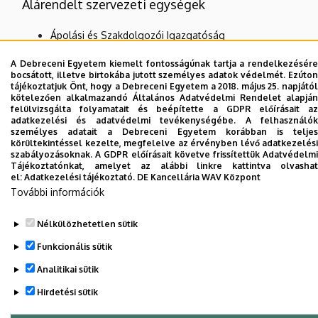
Alárendelt szervezeti egységek
Ápolási és Szakdolgozói Igazgatóság
KK Operatív Igazgatóság
A Debreceni Egyetem kiemelt fontosságúnak tartja a rendelkezésére
bocsátott, illetve birtokába jutott személyes adatok védelmét. Ezúton
tájékoztatjuk Önt, hogy a Debreceni Egyetem a 2018. május 25. napjától
kötelezően alkalmazandó Általános Adatvédelmi Rendelet alapján
Dolgozói adatmódosítás igénylése a DE
felülvizsgálta folyamatait és beépítette a GDPR előírásait az
adatkezelési és adatvédelmi tevékenységébe. A felhasználók
telefonkönyvében
|
Külső személyek rögzítése a
személyes adatait a Debreceni Egyetem korábban is teljes
DE telefonkönyvében
|
Súgó
|
Hibabejelentés
körültekintéssel kezelte, megfelelve az érvényben lévő adatkezelési
szabályozásoknak. A GDPR előírásait követve frissítettük Adatvédelmi
Tájékoztatónkat, amelyet az alábbi linkre kattintva olvashat
el:
Adatkezelési tájékoztató.
DE Kancellária WAV Központ
További információk
Nélkülözhetetlen sütik
Funkcionális sütik
Analitikai sütik
Adatvédelem
Adatvédelem
Hirdetési sütik