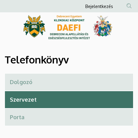
Telefonkönyv
Ugrás
Anonim
Bejelentkezés
a
Felhasználói
|
tartalomra
fiók
Debreceni
menüje
Alapellátási
és
Telefonkönyv
Egészségfejlesztési
Intézet