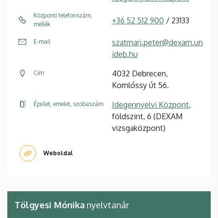
Központi telefonszám,
+36 52 512 900
/ 23133
mellék
szatmari.peter@dexam.un
E-mail
ideb.hu
4032 Debrecen,
Cím
Komlóssy út 56.
Idegennyelvi Központ
,
Épület, emelet, szobaszám
földszint, 6 (DEXAM
vizsgaközpont)
Weboldal
Tölgyesi Mónika
nyelvtanár