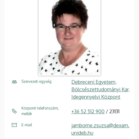
Debreceni Egyetem,
Szervezeti egység
Bölcsészettudományi Kar,
Idegennyelvi Központ
Központi telefonszám,
+36 52 512 900
/ 23131
mellék
jamborne.zsuzsa@dexam.
E-mail
unideb.hu