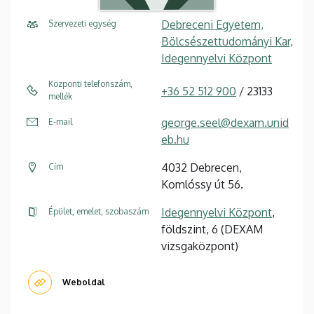
Debreceni Egyetem,
Szervezeti egység
Bölcsészettudományi Kar,
Idegennyelvi Központ
Központi telefonszám,
+36 52 512 900
/ 23133
mellék
george.seel@dexam.unid
E-mail
eb.hu
4032 Debrecen,
Cím
Komlóssy út 56.
Idegennyelvi Központ
,
Épület, emelet, szobaszám
földszint, 6 (DEXAM
vizsgaközpont)
Weboldal