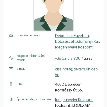
Debreceni Egyetem,
Szervezeti egység
Bölcsészettudományi Kar,
Idegennyelvi Központ
Központi telefonszám,
+36 52 512 900
/ 22231
mellék
kiss.nora@dexam.unideb.
E-mail
hu
4032 Debrecen,
Cím
Komlóssy út 56.
Idegennyelvi Központ
,
Épület, emelet, szobaszám
földszint, 13 (DEXAM