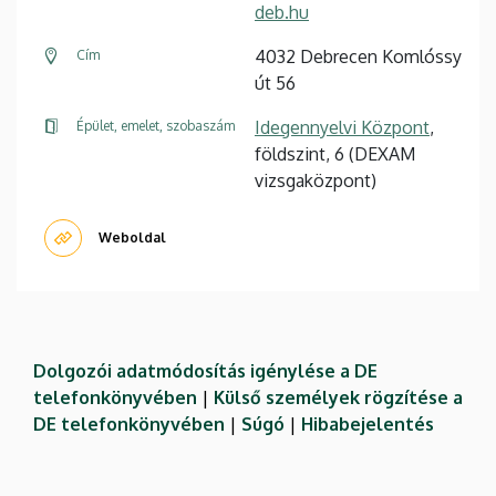
deb.hu
4032 Debrecen Komlóssy
Cím
út 56
Idegennyelvi Központ
,
Épület, emelet, szobaszám
földszint, 6 (DEXAM
vizsgaközpont)
Weboldal
Dolgozói adatmódosítás igénylése a DE
telefonkönyvében
|
Külső személyek rögzítése a
DE telefonkönyvében
|
Súgó
|
Hibabejelentés