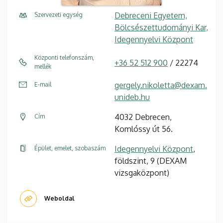
Debreceni Egyetem,
Szervezeti egység
Bölcsészettudományi Kar,
Idegennyelvi Központ
Központi telefonszám,
+36 52 512 900
/ 22274
mellék
gergely.nikoletta@dexam.
E-mail
unideb.hu
4032 Debrecen,
Cím
Komlóssy út 56.
Idegennyelvi Központ
,
Épület, emelet, szobaszám
földszint, 9 (DEXAM
vizsgaközpont)
Weboldal