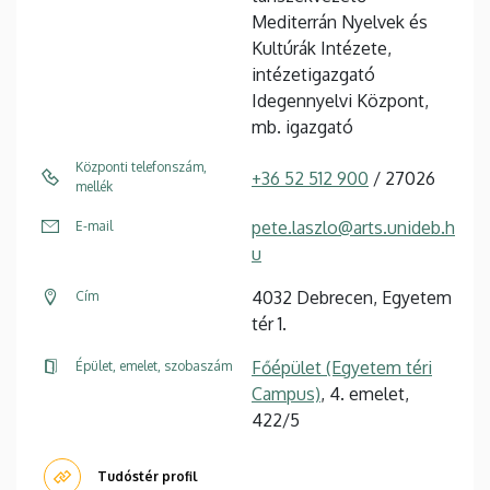
Mediterrán Nyelvek és
Kultúrák Intézete,
intézetigazgató
Idegennyelvi Központ,
mb. igazgató
Központi telefonszám,
+36 52 512 900
/ 27026
mellék
pete.laszlo@arts.unideb.h
E-mail
u
4032 Debrecen, Egyetem
Cím
tér 1.
Főépület (Egyetem téri
Épület, emelet, szobaszám
Campus)
, 4. emelet,
422/5
Tudóstér profil