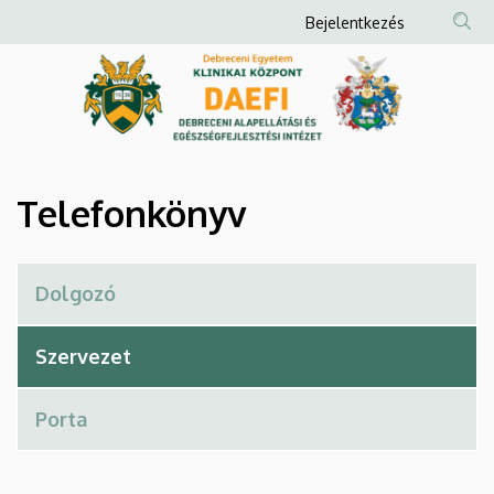
Telefonkönyv
Ugrás
Anonim
Bejelentkezés
a
Felhasználói
|
tartalomra
fiók
Debreceni
menüje
Alapellátási
és
Telefonkönyv
Egészségfejlesztési
Intézet