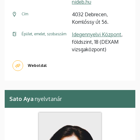
nideb.hu
4032 Debrecen,
Cím
Komlóssy út 56.
Idegennyelvi Központ
,
Épület, emelet, szobaszám
földszint, 18 (DEXAM
vizsgaközpont)
Weboldal
Sato Aya
nyelvtanár