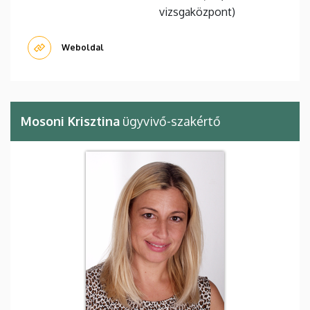
vizsgaközpont)
Weboldal
Mosoni Krisztina
ügyvivő-szakértő