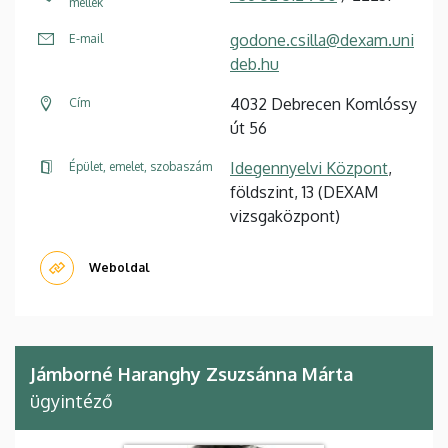
mellék
godone.csilla@dexam.uni
E-mail
deb.hu
4032 Debrecen Komlóssy
Cím
út 56
Idegennyelvi Központ
,
Épület, emelet, szobaszám
földszint, 13 (DEXAM
vizsgaközpont)
Weboldal
Jámborné Haranghy Zsuzsánna Márta
ügyintéző