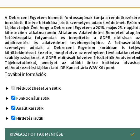
A Debreceni Egyetem kiemelt fontosságúnak tartja a rendelkezésére
bocsátott, illetve birtokába jutott személyes adatok védelmét. Ezúton
tájékoztatjuk Önt, hogy a Debreceni Egyetem a 2018. május 25. napjától
kötelezően alkalmazandó Általános Adatvédelmi Rendelet alapján
felülvizsgálta folyamatait és beépítette a GDPR előírásait az
adatkezelési és adatvédelmi tevékenységébe. A felhasználók
Adatvédelem
Adatvédelem
személyes adatait a Debreceni Egyetem korábban is teljes
körültekintéssel kezelte, megfelelve az érvényben lévő adatkezelési
szabályozásoknak. A GDPR előírásait követve frissítettük Adatvédelmi
Szerzői jog © 2026 Unideb
Tájékoztatónkat, amelyet az alábbi linkre kattintva olvashat
el:
Adatkezelési tájékoztató.
DE Kancellária WAV Központ
További információk
Nélkülözhetetlen sütik
Funkcionális sütik
Analitikai sütik
Hirdetési sütik
KIVÁLASZTOTTAK MENTÉSE
WITHDRAW CONSENT