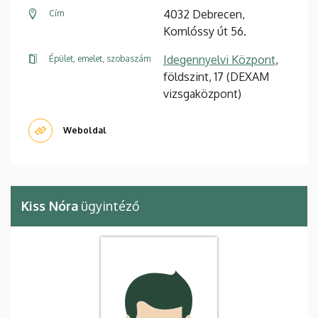
4032 Debrecen,
Cím
Komlóssy út 56.
Idegennyelvi Központ
,
Épület, emelet, szobaszám
földszint, 17 (DEXAM
vizsgaközpont)
Weboldal
Kiss Nóra
ügyintéző