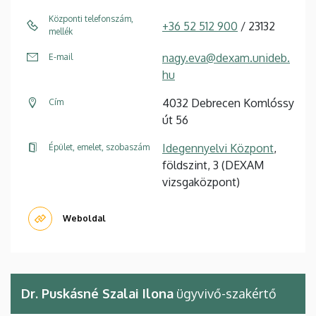
Központi telefonszám,
+36 52 512 900
/ 23132
mellék
nagy.eva@dexam.unideb.
E-mail
hu
4032 Debrecen Komlóssy
Cím
út 56
Idegennyelvi Központ
,
Épület, emelet, szobaszám
földszint, 3 (DEXAM
vizsgaközpont)
Weboldal
Dr. Puskásné Szalai Ilona
ügyvivő-szakértő