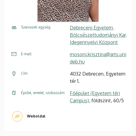
Debreceni Egyetem,
Szervezeti egység
Bölcsészettudományi Kar,
Idegennyelvi Központ
mosoni.krisztina@arts.uni
E-mail
deb.hu
4032 Debrecen, Egyetem
Cím
tér 1.
Főépület (Egyetem téri
Épület, emelet, szobaszám
Campus)
, földszint, 60/5
Weboldal