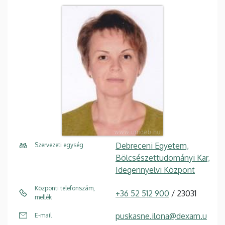
Debreceni Egyetem,
Szervezeti egység
Bölcsészettudományi Kar,
Idegennyelvi Központ
Központi telefonszám,
+36 52 512 900
/ 23031
mellék
puskasne.ilona@dexam.u
E-mail