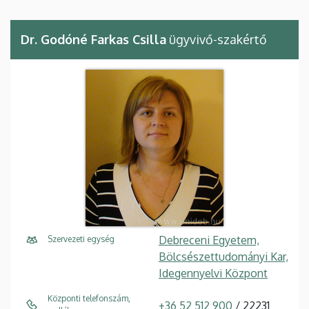
Dr. Godóné Farkas Csilla
ügyvivő-szakértő
Debreceni Egyetem,
Szervezeti egység
Bölcsészettudományi Kar,
Idegennyelvi Központ
Központi telefonszám,
+36 52 512 900
/ 22231