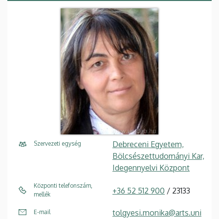
Debreceni Egyetem,
Szervezeti egység
Bölcsészettudományi Kar,
Idegennyelvi Központ
Központi telefonszám,
+36 52 512 900
/ 23133
mellék
tolgyesi.monika@arts.uni
E-mail