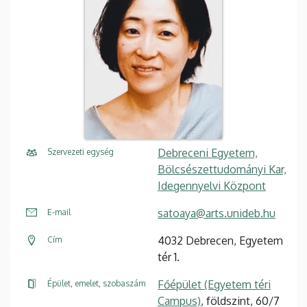
Debreceni Egyetem,
Szervezeti egység
Bölcsészettudományi Kar,
Idegennyelvi Központ
satoaya@arts.unideb.hu
E-mail
4032 Debrecen, Egyetem
Cím
tér 1.
Főépület (Egyetem téri
Épület, emelet, szobaszám
Campus)
, földszint, 60/7